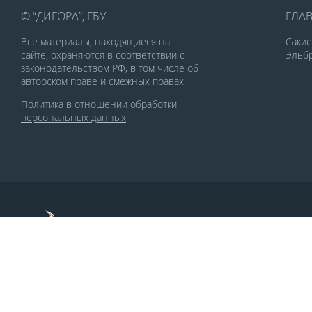
© “ДИГОРА”, ГБУ
ГЛА
Все материалы, находящиеся на
Саки
сайте, охраняются в соответствии с
Эльбр
законодательством РФ, в том числе об
авторском праве и смежных правах.
Политика в отношении обработки
персональных данных
По заказу Комитета по делам печати и
массовых коммуникаций РСО-Алания