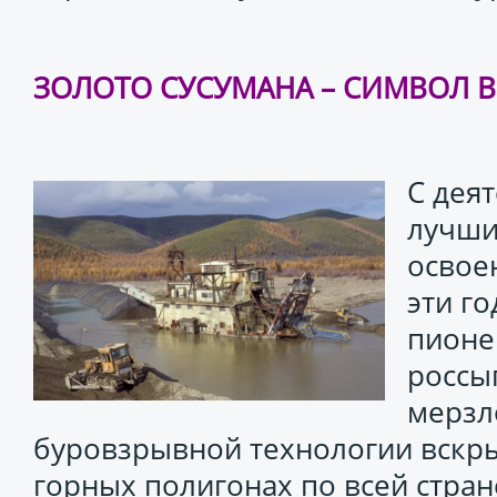
ЗОЛОТО СУСУМАНА – СИМВОЛ В
С дея
лучши
освое
эти г
пионе
россы
мерзл
буровзрывной технологии вскры
горных полигонах по всей стра