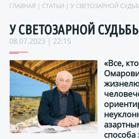
ГЛАВНАЯ
|
СТАТЬИ
| У СВЕТОЗАРНОЙ СУДЬ
У СВЕТОЗАРНОЙ СУДЬБ
08.07.2023 | 22:15
«Все, кт
Омарови
жизнелю
человеч
ориентир
неуклонн
азартны
способа