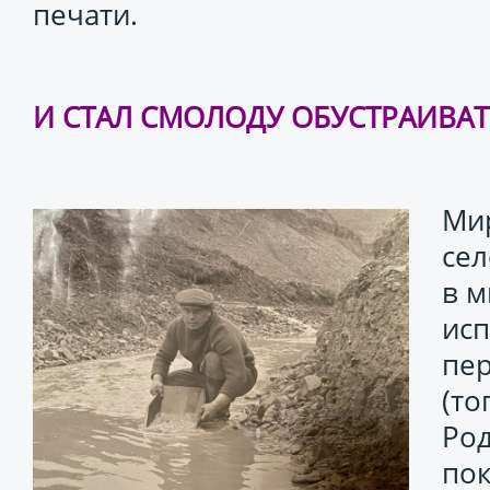
печати.
И СТАЛ СМОЛОДУ ОБУСТРАИВАТ
Мир
сел
в м
исп
пер
(т
Ро
пок