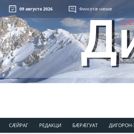
09 августа 2026
Финсетæ нæмæ
СÆЙРАГ
РЕДАКЦИ
БÆРÆГУАТ
ДИГОРОН-