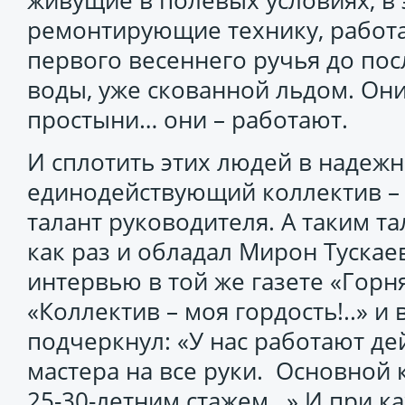
живущие в полевых условиях, в 
ремонтирующие технику, работаю
первого весеннего ручья до по
воды, уже скованной льдом. Он
простыни… они – работают.
И сплотить этих людей в надеж
единодействующий коллектив – 
талант руководителя. А таким т
как раз и обладал Мирон Тускаев
интервью в той же газете «Горн
«Коллектив – моя гордость!..» и
подчеркнул: «У нас работают де
мастера на все руки. Основной 
25-30-летним стажем…» И при к