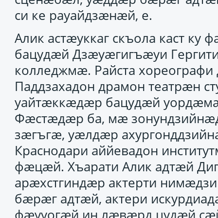
си ке рауайдзӕнӕй, е.
Алик астӕуккаг скъола каст ку
бацудӕй Дзӕуӕгигъӕуи Гергит
колледжмӕ. Райста хореографи 
Паддзахадон драмон театрӕн сту
уайтӕккӕдӕр бацудӕй уордӕмӕ
Фӕстӕдӕр ба, мӕ зонундзийнӕ
зӕгъгӕ, уӕлдӕр ахургонддзийн
Краснодари аййевадон институт
фӕцӕй. Хъарати Алик адтӕй Ди
арӕхстгиндӕр актерти нимӕдзи
бӕрӕг адтӕй, актери искурдиадӕй
фӕууогӕй ин лӕвӕрд цудӕй сӕй