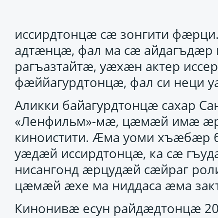
иссирдтонцӕ сӕ зонгити фӕрци.
адтӕнцӕ, фал ма сӕ айдагъдӕр 
рагъазтайтӕ, уӕхӕн актер иссе
фӕййагурдтонцӕ, фал си неци у
Аликки байагурдтонцӕ сахар Сан
«Ленфильм»-мӕ, цӕмӕй имӕ ӕ
киноистити. Ӕма уоми хъӕбӕр 
уӕдӕй иссирдтонцӕ, ка сӕ гъуд
нисангонд ӕрцудӕй сӕйраг роли
цӕмӕй ӕхе ма ниддаса ӕма зак
Кинонивӕ есун райдӕдтонцӕ 20