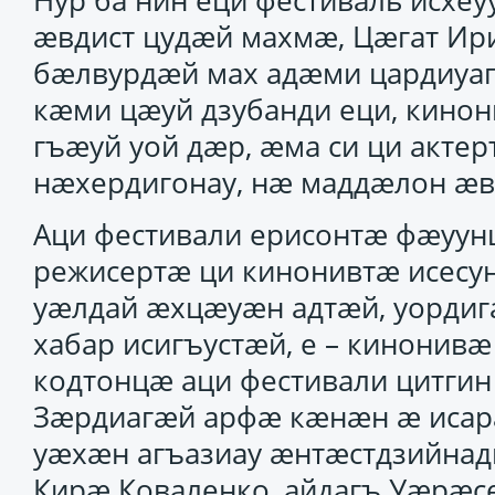
Нур ба нин еци фестиваль исхеу
ӕвдист цудӕй махмӕ, Цӕгат Ири
бӕлвурдӕй мах адӕми цардиуа
кӕми цӕуй дзубанди еци, кинон
гъӕуй уой дӕр, ӕма си ци акте
нӕхердигонау, нӕ маддӕлон ӕв
Аци фестивали ерисонтӕ фӕуун
режисертӕ ци кинонивтӕ исесун
уӕлдай ӕхцӕуӕн адтӕй, уорди
хабар исигъустӕй, е – кинонивӕ
кодтонцӕ аци фестивали цитгин
Зӕрдиагӕй арфӕ кӕнӕн ӕ исар
уӕхӕн агъазиау ӕнтӕстдзийнад
Кирӕ Коваленко, айдагъ Уӕрӕсе