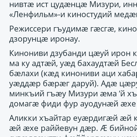
нивтӕ ист цудӕнцӕ Мизури, ин
«Ленфильм»-и киностудий медӕ
Режиссери гъудимӕ гӕсгӕ, кино
дзорунцӕ иронау.
Кинониви дзубанди цӕуй ирон к
ма ку адтӕй, уӕд бахаудтӕй Бе
бӕлахи (кӕд кинониви аци хаба
уӕддӕр бӕрӕг даруй). Адӕ цӕр
минкъий гъӕу Мизури ӕма ‘й х
домагӕ фиди фур ауодунӕй ӕхе
Аликки хъайтар еуӕрдигӕй ӕй к
ӕй ӕхе раййевун дӕр. Ӕ бийно