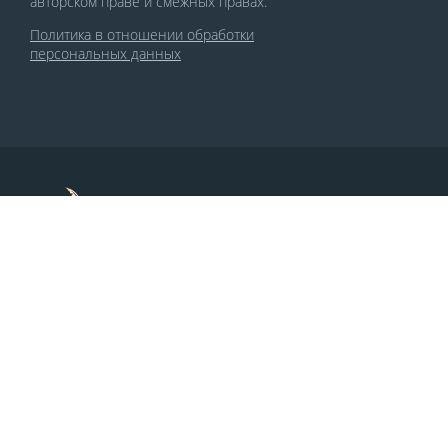
авторском праве и смежных правах.
Политика в отношении обработки
персональных данных
По заказу Комитета по делам печати и
массовых коммуникаций РСО-Алания