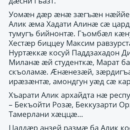
дӕсни гъазт.
Уомӕн дӕр ӕнӕ зӕгъӕн нӕййес,
Алик ӕма Хадати Алинӕ сӕ цар
тумугъ бийнонтӕ. Гъомбӕл кӕн
Хестӕр биццеу Максим равзурст
Нуртӕккӕ косуй Паддзахадон Ди
Миланӕ ӕй студенткӕ, Марат б
скъоламӕ. Ӕнӕнезӕй, зӕрдиг
ирӕзӕнтӕ, амондгун уӕд сӕ кар
Хъарати Алик архайдта нӕ респ
– Бекъойти Розӕ, Беккузарти О
Тамерлани хӕццӕ…
Цалдӕр анзей размӕ ба Алик к