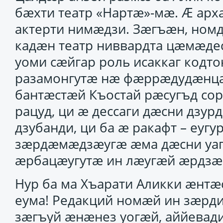
бӕхти театр «Нартӕ»-мӕ. Ӕ ар
актерти нимӕдзи. Зӕгъӕн, номд
кадӕн театр ниввардта цӕмӕдес
уоми сӕйгар роль исаккаг кодт
разамонгутӕ нӕ фӕррӕдудӕнц
бантӕстӕй Къостай рӕсугъд сор
рацуд, ци ӕ дессаги дӕсни дзур
дзубанди, ци ба ӕ ракафт – еу
зӕрдӕмӕдзӕугӕ ӕма дӕсни уаг
ӕрбацӕугутӕ ин лӕугӕй ӕрдз
Нур ба ма Хъарати Аликки ӕнт
еума! Редакций номӕй ин зӕрд
зӕгъуй ӕнӕнез уогӕй, аййева