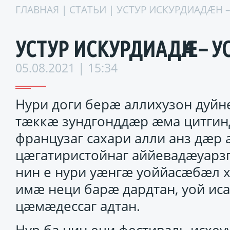
ГЛАВНАЯ
|
СТАТЬИ
| УСТУР ИСКУРДИАДӔН –
УСТУР ИСКУРДИАДӔН – У
05.08.2021 | 15:34
Нури доги берӕ аллихузон дуй
тӕккӕ зундгонддӕр ӕма цитгин
французаг сахари алли анз дӕр а
цӕгатиристойнаг аййевадӕуарз
нин е нури уӕнгӕ уоййасӕбӕл 
имӕ неци барӕ дардтан, уой ис
цӕмӕдессаг адтан.