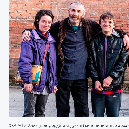
ХЪАРАТИ Алик (галеуæрдигæй дуккаг) кинониви иннæ арха