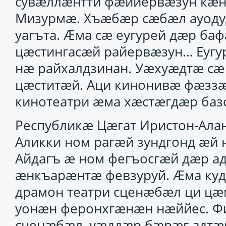
сувӕллӕнтти фӕййервӕзун кӕ
Мизурмӕ. Хъӕбӕр сӕбӕл ауоду
уагъта. Ӕма сӕ еугурей дӕр ба
цӕстингасӕй райервӕзун… Еугу
нӕ райхалдзинан. Уӕхуӕдтӕ сӕ
цӕститӕй. Аци кинонивӕ фӕзз
кинотеатри ӕма хӕстӕгдӕр баз
Республикӕ Цӕгат Иристон-Ала
Аликки ном рагӕй зундгонд ӕй 
Айдагъ ӕ ном фегъосгӕй дӕр 
ӕнкъарӕнтӕ февзуруй. Ӕма куд
драмон театри сценӕбӕл ци цӕм
уонӕн феронхгӕнӕн нӕййес. Фи
сценӕбӕл, уӕддӕр бӕрӕг адтӕй