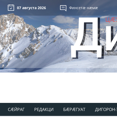
07 августа 2026
Финсетæ нæмæ
СÆЙРАГ
РЕДАКЦИ
БÆРÆГУАТ
ДИГОРОН-