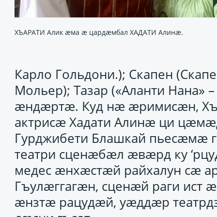
ХЪАРАТИ Алик æма æ цардæмбал ХАДАТИ Алинæ.
Карло Гольдони.); Скапен (Ска
Мольер); Тазар («Аланти Нана» 
ӕндӕртӕ. Куд нӕ ӕримисӕн, Хъ
актрисӕ Хадати Алинӕ ци цӕмӕ
Гурджибети Блашкай пьесӕмӕ г
театри сценӕбӕл ӕвӕрд ку ‘рцу
медес ӕнхӕстӕй райхалун сӕ а
Гъулӕггагӕн, сценӕй раги ист 
ӕнзтӕ рацудӕй, уӕддӕр театрд