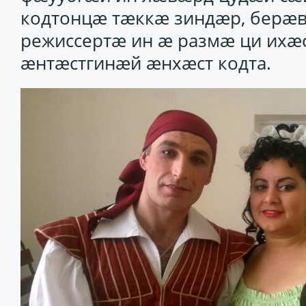
кодтонцӕ тӕккӕ зиндӕр, берӕ
режиссертӕ ин ӕ размӕ ци ихӕ
ӕнтӕстгинӕй ӕнхӕст кодта.