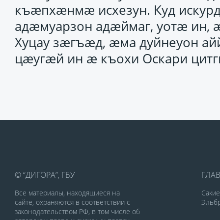
къӕпхӕнмӕ исхезун. Куд искурд
адӕмуарзон адӕймаг, уотӕ ин,
Хуцау зӕгъӕд, ӕма дуйнеуон ай
цӕугӕй ин ӕ къохи Оскари цитг
© “ДИГОРА”, ГБУ
ГЛА
Все материалы, находящиеся на
Саки
сайте, охраняются в соответствии с
Эльбр
законодательством РФ, в том числе об