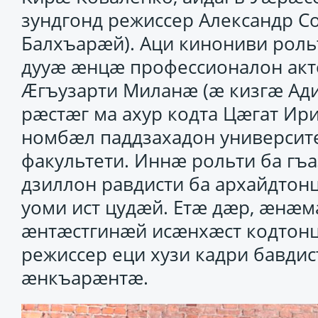
зундгонд режиссер Александр С
Балхъарӕй). Аци кинониви роль
дууӕ ӕнцӕ профессионалон акт
Ӕгъузарти Миланӕ (ӕ кизгӕ Ади
рӕстӕг ма ахур кодта Цӕгат Ир
номбӕл паддзахадон университ
факультети. Иннӕ рольти ба гъ
дзиллон равдисти ба архайдто
уоми ист цудӕй. Етӕ дӕр, ӕнӕ
ӕнтӕстгинӕй исӕнхӕст кодтонцӕ
режиссер еци хузи кадри бавди
ӕнкъарӕнтӕ.