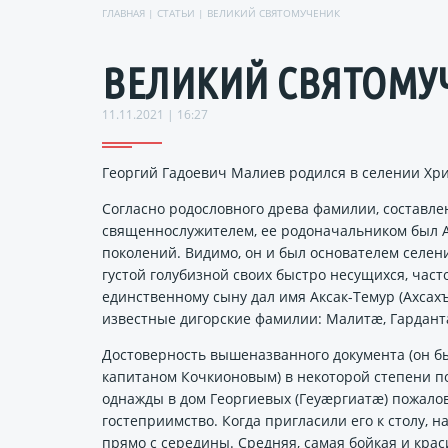
ГЛАВНАЯ
|
СТАТЬИ
| ВЕЛИКИЙ СВЯТОМУЧЕНИК
ВЕЛИКИЙ СВЯТОМУ
11.11.2021 | 16:27
Георгий Гадоевич Малиев родился в селении Хрис
Согласно родословного древа фамилии, составле
священнослужителем, ее родоначальником был Ах
поколений. Видимо, он и был основателем селен
густой голубизной своих быстро несущихся, част
единственному сыну дал имя Аксак-Темур (Ахсах
известные дигорские фамилии: Малитӕ, Гардант
Достоверность вышеназванного документа (он б
капитаном Кочкионовым) в некоторой степени по
однажды в дом Георгиевых (Геуӕргиатӕ) пожалов
гостеприимство. Когда пригласили его к столу, 
прямо с середины. Средняя, самая бойкая и кра