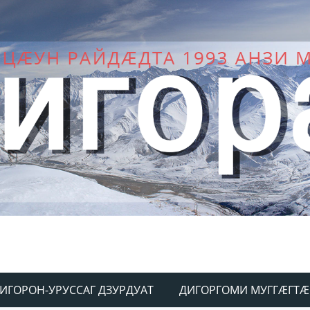
ИГОРОН-УРУССАГ ДЗУРДУАТ
ДИГОРГОМИ МУГГÆГТÆ