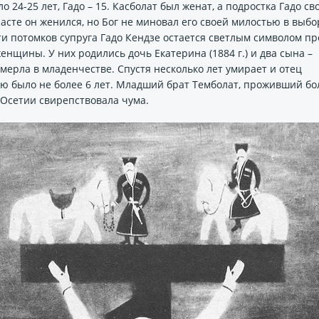
о 24-25 лет, Гадо – 15. Касболат был женат, а подростка Гадо св
расте он женился, но Бог не миновал его своей милостью в выбо
и потомков супруга Гадо Кендзе остается светлым символом пр
нщины. У них родились дочь Екатерина (1884 г.) и два сына –
а умерла в младенчестве. Спустя несколько лет умирает и отец
гию было не более 6 лет. Младший брат Темболат, проживший бо
в Осетии свирепствовала чума.