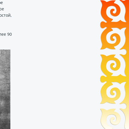
ое
ре
остой,
лее 90