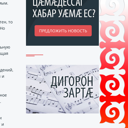
мым.
ен, то
 Но
ПРЕДЛОЖИТЬ НОВОСТЬ
льную
ащая
дений,
 и
вное
.
и
 и