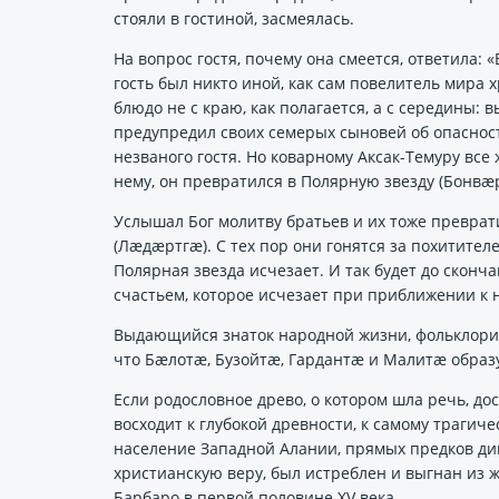
стояли в гостиной, засмеялась.
На вопрос гостя, почему она смеется, ответила: 
гость был никто иной, как сам повелитель мира х
блюдо не с краю, как полагается, а с середины:
предупредил своих семерых сыновей об опаснос
незваного гостя. Но коварному Аксак-Темуру все 
нему, он превратился в Полярную звезду (Бонвӕр
Услышал Бог молитву братьев и их тоже преврат
(Лӕдӕртгӕ). С тех пор они гонятся за похитителе
Полярная звезда исчезает. И так будет до сконч
счастьем, которое исчезает при приближении к 
Выдающийся знаток народной жизни, фольклорист
что Бӕлотӕ, Бузойтӕ, Гардантӕ и Малитӕ обра
Если родословное древо, о котором шла речь, до
восходит к глубокой древности, к самому траги
население Западной Алании, прямых предков диг
христианскую веру, был истреблен и выгнан из 
Барбаро в первой половине XV века.