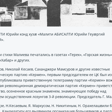
ТИ Юрийи конд хузæ «Малити АБИСАЛТИ Юрийи Геуæргий
й».
 стихи Малиева печатались в газетах «Терек», «Горская жизнь»
«Хабар» и других.
ов, Николай Кесаев, Саханджери Мамсуров и другие известные
ческую партию «Кермен», первым председателем ее ЦК был и
» опубликовала приветственную телеграмму партии «Кермен» во
кая революционная демократическая партия «Кермен» приветст
тво, осененное красным знаменем, знаменующее победу над
дем осуществления лозунгов 3-й революции. Председатель Г. Ма
идзе, Н.Кесаевым, Я. Маркусом, Н. Никитиным, Н. Орахелашвили 
ы. Кандидатуру его выдвинули организация большевиков и парт