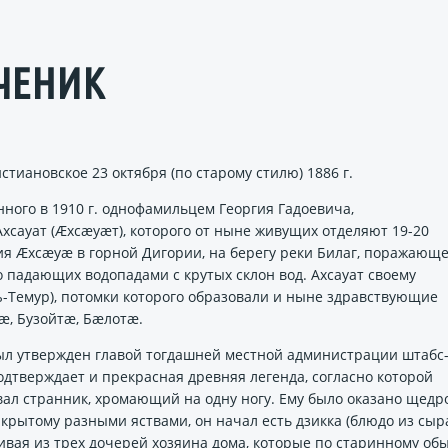
ЧЕНИК
тиановское 23 октября (по старому стилю) 1886 г.
нного в 1910 г. однофамильцем Георгия Гадоевича,
сауат (Ӕхсӕуӕт), которого от ныне живущих отделяют 19-20
ия Ӕхсӕуӕ в горной Дигории, на берегу реки Билаг, поражающ
о падающих водопадами с крутых склон вод. Ахсауат своему
ъ-Темур), потомки которого образовали и ныне здравствующие
ӕ, Бузойтӕ, Бӕлотӕ.
ыл утвержден главой тогдашней местной администрации штабс
дтверждает и прекрасная древняя легенда, согласно которой
ал странник, хромающий на одну ногу. Ему было оказано щедр
накрытому разными яствами, он начал есть дзикка (блюдо из сыр
сивая из трех дочерей хозяина дома, которые по старинному о