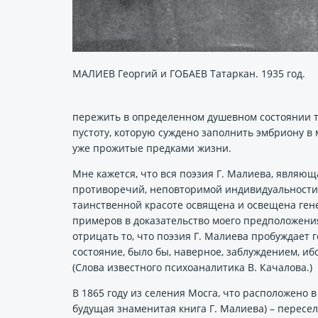
МАЛИЕВ Георгий и ГОБАЕВ Татаркан. 1935 год.
пережить в определенном душевном состоянии те
пустоту, которую суждено заполнить эмбриону в
уже прожитые предками жизни.
Мне кажется, что вся поэзия Г. Малиева, явля
противоречий, неповторимой индивидуальности, 
таинственной красоте освящена и освещена гене
примеров в доказательство моего предположени
отрицать то, что поэзия Г. Малиева пробуждает 
состояние, было бы, наверное, заблуждением, иб
(Слова известного психоаналитика В. Качалова.)
В 1865 году из селения Мосга, что расположено в
будущая знаменитая книга Г. Малиева) – пересе