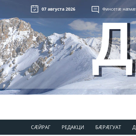
07 августа 2026
Финсетæ нæмæ
СÆЙРАГ
РЕДАКЦИ
БÆРÆГУАТ
Д