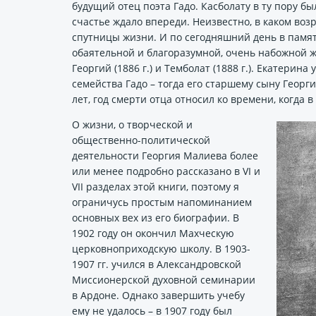
будущий отец поэта Гадо. Касболату в ту пору был
счастье ждало впереди. Неизвестно, в каком воз
спутницы жизни. И по сегодняшний день в памят
обаятельной и благоразумной, очень набожной же
Георгий (1886 г.) и Темболат (1888 г.). Екатерин
семейства Гадо – тогда его старшему сыну Геор
лет, год смерти отца относил ко времени, когда 
О жизни, о творческой и
общественно-политической
деятельности Георгия Малиева более
или менее подробно рассказано в VI и
VII разделах этой книги, поэтому я
ограничусь простым напоминанием
основных вех из его биографии. В
1902 году он окончил Махческую
церковноприходскую школу. В 1903-
1907 гг. учился в Александровской
Миссионерской духовной семинарии
в Ардоне. Однако завершить учебу
ему не удалось – в 1907 году был