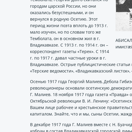
городам царской России, но они
оказались безуспешными, и он
вернулся в родную Осетию. Этот
период жизни поэта вплоть до 1913 г.
мало изучен, но по словам того же
Темболата, он в основном жил в г.
АБИСАЛ
Владикавказе. С 1913 г. по 1914 г. он –
имисгæ
корреспондент газеты «Терек». С 1914
г. по 1917 г. давал частные уроки в г.
Владикавказе. Острые публицистические статьи и
«Терские ведомости», «Владикавказский листок», 
Осенью 1917 года Георгий Малиев, Дебола Гибиз
революционеры основали осетинскую демократи
Г. Малиев. 18 ноября 1917 года газета «Правда
Октябрьской революции В. И. Ленину: «Осетинс
Вашем лице рабочее и крестьянское правительс
капиталом. Знайте, что и мы, сыны Осетии, жаж
В декабре 1917 года Г. Малиев вместе с Н. Буач
избран в состав Владикавказской городской дум