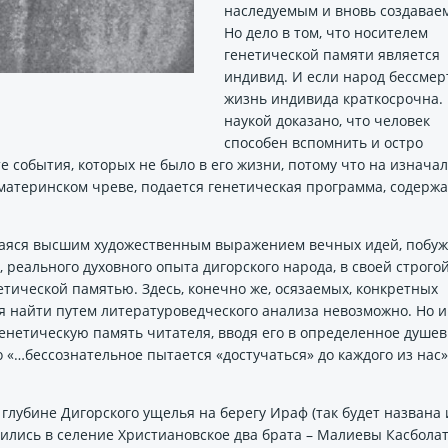
наследуемым и вновь создавае
Но дело в том, что носителем
генетической памяти является
индивид. И если народ бессмерт
жизнь индивида краткосрочна.
наукой доказано, что человек
способен вспомнить и остро
 события, которых не было в его жизни, потому что на изнача
 материнском чреве, подается генетическая программа, содерж
ющаяся высшим художественным выражением вечных идей, побуж
реального духовного опыта дигорского народа, в своей строгой
тической памятью. Здесь, конечно же, осязаемых, конкретных
я найти путем литературоведческого анализа невозможно. Но и
генетическую память читателя, вводя его в определенное душе
о «…бессознательное пытается «достучаться» до каждого из нас»
 глубине Дигорского ущелья на берегу Ираф (так будет названа 
лились в селение Христиановское два брата – Малиевы Касболат