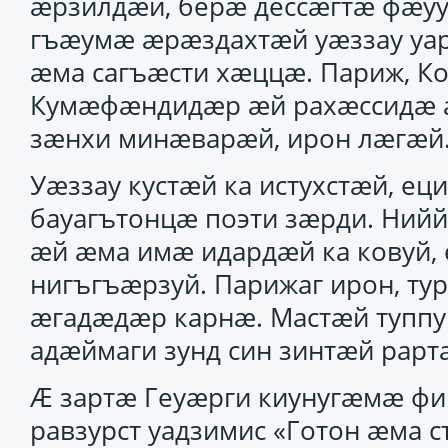
ӕрзилдӕй, берӕ дессӕгтӕ фӕууи
гъӕумӕ ӕрӕздахтӕй уӕззау уар
ӕма сагъӕсти хӕццӕ. Париж, Ко
Кумӕфӕндидӕр ӕй рахӕссидӕ ӕ
зӕнхи минӕварӕй, ирон лӕгӕй
Уӕззау кустӕй ка истухстӕй, ец
бауагътонцӕ поэти зӕрди. Ний
ӕй ӕма имӕ идардӕй ка ковуй,
нигъгъӕрзуй. Парижаг ирон, тур
ӕгадӕдӕр карнӕ. Мастӕй туппу
адӕймаги зунд син зинтӕй рартас
Ӕ зартӕ Геуӕрги киунугӕмӕ фицц
равзурст уадзимис «Готон ӕма ст