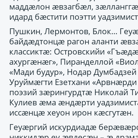
маддӕлон ӕвзагбӕл, зӕлланггӕ
идард бӕстити поэтти уадзимист
Пушкин, Лермонтов, Блок… Геуӕ
байдӕдтонцӕ рагон аланти ӕвз
классиктӕ: Островскийи «Гъӕдӕ
ахургӕнӕг», Пиранделлой «Вио
«Мади будур», Нодар Думбадзей 
Уруймӕгти Езетхани «Арвнӕрди 
поэзий зӕрингурдтӕ Николай Ти
Кулиев ӕма ӕндӕрти уадзимист
иссӕнцӕ хеуон ирон кӕсгутӕн.
Геуӕргий искурдиадӕ берӕвӕрс
никкидӕр еу ӕвдесӕн – ӕ драм