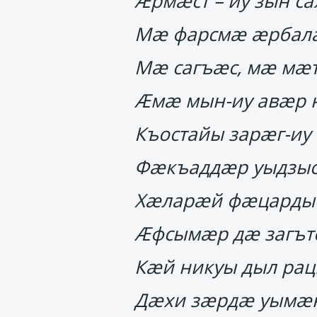
Ӕрмӕст – иу зын са
Мӕ фарсмӕ ӕрбал
Мӕ сагъӕс, мӕ мӕт
Ӕмӕ мын-иу авӕр 
Къостайы зарӕг-иу 
Фӕкъаддӕр уыдзыс
Хӕларӕй фӕцарды
Ӕфсымӕр дӕ загът
Кӕй никуы дыл ра
Дӕхи зӕрдӕ уымӕн