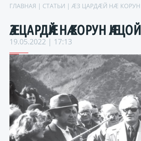
ГЛАВНАЯ
|
СТАТЬИ
| ӔЗ ЦАРДӔЙ НӔ КОР
ӔЗ ЦАРДӔЙ НӔ КОРУН ӔНЦ
19.05.2022 | 17:13