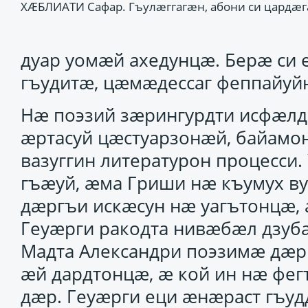
ХÆБЛИАТИ Сафар. Гъулæггагæн, абони си цардæг
дуар уомӕй ахедунцӕ. Берӕ си 
гъудитӕ, цӕмӕдессаг феппайуй
Нӕ поэзий зӕрингурдти исфӕлд
ӕртасуй цӕстуарзонӕй, байамо
вазуггин литературон процесси
гъӕуй, ӕма Гриши нӕ къумух в
дӕргъи искӕсун нӕ уагътонцӕ,
Геуӕрги ракодта нивӕбӕл дзуба
Мадта Александри поэзимӕ дӕр
ӕй дардтонцӕ, ӕ кой ин нӕ фег
дӕр. Геуӕрги еци ӕнӕраст гъуд