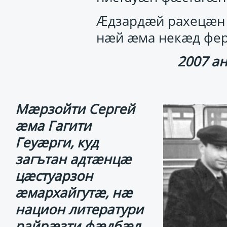
Ӕдзардӕй рахецӕн 
нӕй ӕма некӕд фер
2007 ан
Мӕрзойти Сергей
ӕма Гагити
Геуӕрги, куд
загътан адтӕнцӕ
цӕстуарзон
ӕмархайгутӕ, нӕ
национ литератури
райрӕзти фӕдбӕл