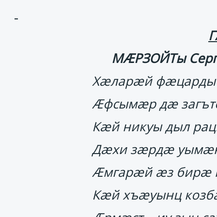
Г
МӔРЗОЙТы Сер
Хӕларӕй фӕцарды
Ӕфсымӕр дӕ загът
Кӕй никуы дыл ра
Дӕхи зӕрдӕ уымӕн
Ӕмгарӕй ӕз бирӕ 
Кӕй хъӕуынц козб