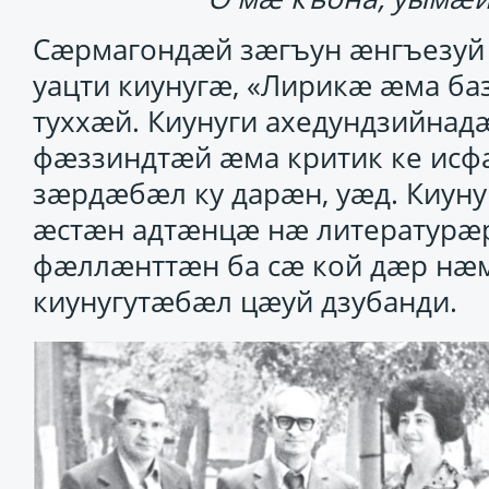
Сӕрмагондӕй зӕгъун ӕнгъезуй 
уацти киунугӕ, «Лирикӕ ӕма ба
туххӕй. Киунуги ахедундзийна
фӕззиндтӕй ӕма критик ке исф
зӕрдӕбӕл ку дарӕн, уӕд. Киуну
ӕстӕн адтӕнцӕ нӕ литературӕр
фӕллӕнттӕн ба сӕ кой дӕр нӕм
киунугутӕбӕл цӕуй дзубанди.