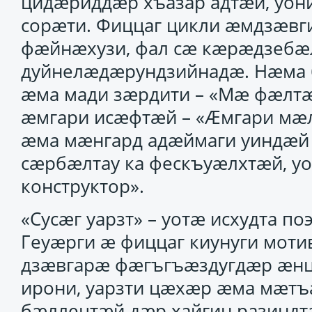
цидӕриддӕр хъазар адтӕй, уони
сорӕти. Фиццаг цикли ӕмдзӕвг
фӕйнӕхузи, фал сӕ кӕрӕдзебӕл
дуйнелӕдӕрундзийнадӕ. Нӕма б
ӕма мади зӕрдити – «Мӕ фӕлтӕ
ӕмгари исӕфтӕй – «Ӕмгари мӕл
ӕма мӕнгард адӕймаги уиндӕй 
сӕрбӕлтау ка фескъуӕлхтӕй, уо
конструктор».
«Сусӕг уарзт» – уотӕ исхудта по
Геуӕрги ӕ фиццаг киунуги мот
дзӕвгарӕ фӕгъгъӕздугдӕр ӕнц
ирони, уарзти цӕхӕр ӕма мӕтъ
бӕллецтӕй дӕр хайгин разиндт