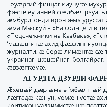
Геуӕргий фиццаг киунугӕ мухур
фӕсте еу инней фӕдбӕл рауагъ
ӕмбурдгонди ирон ӕма урусса
ӕма Мӕскуй – «На солнце и в т
«Подснежники на Казбеке», «Гу
’мдзӕвгитӕ ахид фӕззинниуонц
журналти, ӕ берӕ лимӕнтӕ сӕ т
украинаг, цӕцӕйнаг, болгайраг
ӕвзӕгтӕмӕ.
АГУРДТА ДЗУРДИ ФА
Ӕхецӕй дӕр ӕма е ’мбӕлттӕй д
лӕггадӕ кӕнун, уомӕн уотӕ ах
критикон уадзимистӕ нӕ поэттӕ