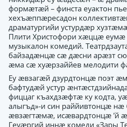
формӕтӕй – финста еуактон пье
хехъӕппӕресадон коллективтӕн
драматургийи устурдӕр хузтӕм
Плити Христофори хӕццӕ еумӕ
музыкалон комедий. Театрдзаут
байзадӕнцӕ сӕ дӕсни арӕзт сю
ӕма сӕ хуӕрзаййев мелодити ф
Еу ӕвзагӕй дзурдтонцӕ поэт ӕ
бафтудӕй устур ӕнтӕстдзийнад
фиццаг къахдзӕфтӕ ку кодта, уӕ
алыгъд»-и син раййивтонцӕ нӕ
ӕвзӕгтӕмӕ, исӕвардтонцӕ ’й ӕ
Геуӕргий иннӕ комеди «Зары Те