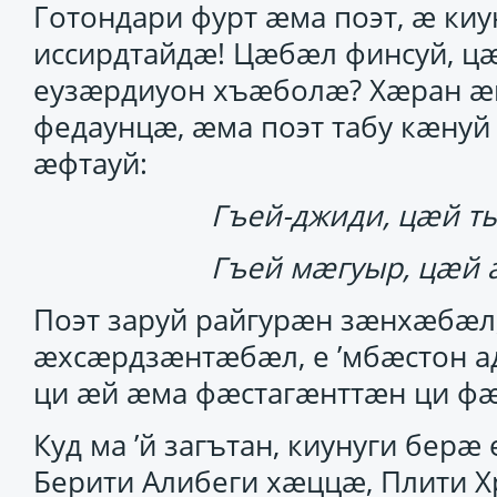
Готондари фурт ӕма поэт, ӕ ки
иссирдтайдӕ! Цӕбӕл финсуй, ц
еузӕрдиуон хъӕболӕ? Хӕран ӕ
федаунцӕ, ӕма поэт табу кӕнуй
ӕфтауй:
Гъей-джиди, цӕй ты
Гъей мӕгуыр, цӕй 
Поэт заруй райгурӕн зӕнхӕбӕ
ӕхсӕрдзӕнтӕбӕл, е ’мбӕстон а
ци ӕй ӕма фӕстагӕнттӕн ци фӕ
Куд ма ’й загътан, киунуги бер
Берити Алибеги хӕццӕ, Плити 