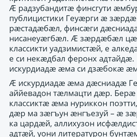
Ӕ радзубандитӕ финсгути ӕмбу
публицистики Геуӕрги ӕ зӕрдӕ
рӕстадӕбӕл, финсӕги дӕсниад
нисанеуӕгбӕл. Ӕ зӕрдӕбӕл цӕ
классикти уадзимистӕй, е алкед
е си некӕдбал феронх адтайдӕ. 
искурдиадӕ ӕма си дзӕбокӕ ӕм
Ӕ искурдиадӕ ӕма дӕсниадӕ Ге
аййевадон тӕлмацти дӕр. Берӕ
классиктӕ ӕма нуриккон поэтти,
дӕр ма зӕгъун ӕнгъезуй – ӕ зӕ
ка цардӕй, аллихузон исфӕлдис
адтӕй, уони литературон бунтӕ