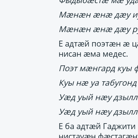
Мӕнӕн ӕнӕ дӕу иу
Мӕнӕн ӕнӕ дӕу рух
Е адтӕй поэтӕн ӕ 
нисан ӕма медес.
Поэт мӕнгард куы ф
Куы нӕ уа табугонд
Уӕд уый нӕу дзыл
Уӕд уый нӕу дзыл
Е ба адтӕй Гаджит
нистауӕн фӕстагӕн