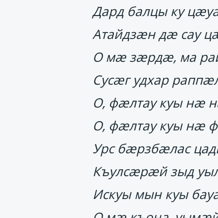
Дард балцы ку цӕуа
Атайдзӕн дӕ сау цӕ
О мӕ зӕрдӕ, ма ра
Сусӕг удхар раппӕ
О, фӕлтау куы нӕ 
О, фӕлтау куы нӕ ф
Урс бӕрзбӕлас ца
Къулсӕрӕй зыд у
Искуы мын куы ба
О мӕ къона, уымӕй