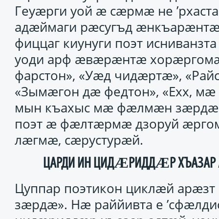
Геуӕрги уой ӕ сӕрмӕ не ’рхас
адӕймаги рӕсугъд ӕнкъарӕнтӕ
фиццаг киунуги поэт исниванзт
уоди арф ӕвӕрӕнтӕ хорӕргомӕй
фарстон», «Уӕд чидӕртӕ», «Райс
«Зымӕгон дӕ федтон», «Ехх, мӕ
мын къахыс мӕ фӕлмӕн зӕрдӕ»
поэт ӕ фӕлтӕрмӕ дзоруй ӕргом
лӕгмӕ, сӕрустурӕй.
ЦАРДИ ИН ЦИДӔРИДДӔР ХЪАЗАР 
Цуппар поэтикон циклӕй арӕзт
зӕрдӕ». Нӕ раййивта е ’сфӕлдис