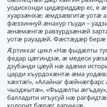
уодисконди цидӕриддӕр ес, е ӕ
хуарзӕнхӕ: ӕмдзӕвгитӕ уотӕ 
фӕззиннуй ӕнахур гъуди – уадз
ӕнӕмӕнгӕ равзурдзӕнӕй зарт
уотӕ рауадӕй. Фӕстӕдӕр берӕ 
Ӕртиккаг цикл «Нӕ фыдӕлты туг
федар цӕгиндзӕ, ӕ медеси уӕз
дзубанди цӕуй нӕ адӕми истор
царди хъурдохӕнтӕ ӕма уодӕв
хӕхтӕ!», «Алайнаг фӕйнӕгфарс 
чызджытӕ», «Фыдӕлты ӕгъдау»,
балладити игъусуй нӕ рагфидтӕ
колорит бӕрӕг дарунцӕ.