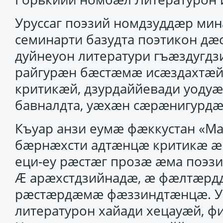
Уруссаг поэзий номдзуддӕр ми
семинарти базудта поэтикон дӕ
дуйнеуон литератури гъӕздугд
райгурӕн бӕстӕмӕ исӕздахтӕй
критикӕй, дзурдаййевади уоду
бавналдта, уӕхӕн сӕрӕнигурдӕ
Къуар анзи еумӕ фӕккустан «Ма
бӕрнӕхсти адтӕнцӕ критикӕ ӕм
еци-еу рӕстӕг прозӕ ӕма поэзи
Ӕ арӕхстдзийнадӕ, ӕ фӕлтӕрд
рӕстӕрдӕмӕ фӕззиндтӕнцӕ. Уой
литературон хайади хецауӕй, ф