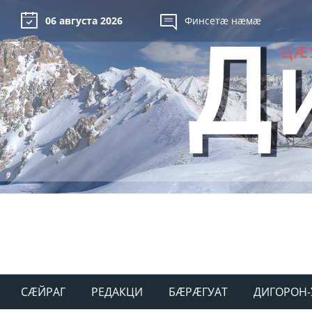
06 августа 2026
Финсетæ нæмæ
СÆЙРАГ
РЕДАКЦИ
БÆРÆГУАТ
ДИГОРОН-