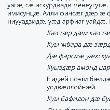
уагӕ, сӕ искурдиади менеугутӕ
имисунцӕ. Алли финсӕг дӕр ӕ 
ниууадзидӕ, уӕд арфиаг уайдӕ. 
Кӕстӕр дӕм кӕстӕр
Куы ’мбара дӕ зӕр
Дӕ фарсмӕ уӕхскуӕ
Хуыздӕр амонд цар
Е адӕй поэти бӕлдӕ
уодвӕллойнӕй.
Куы бафидон дӕ бу
Фыдыбӕстӕ мӕ удӕ