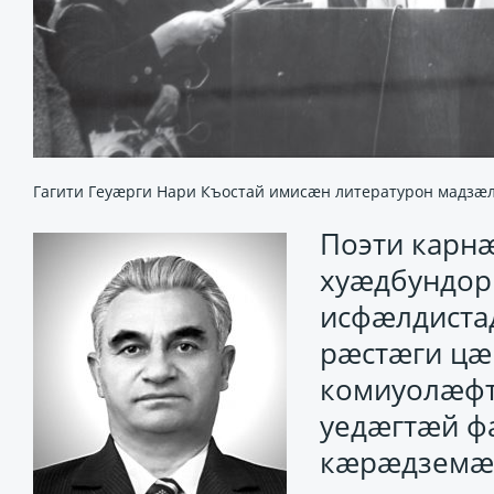
Гагити Геуæрги Нари Къостай имисæн литературон мадзæ
Поэти кар
хуӕдбундор 
исфӕлдистад
рӕстӕги цӕ
комиуолӕфт
уедӕгтӕй фӕ
кӕрӕдземӕй