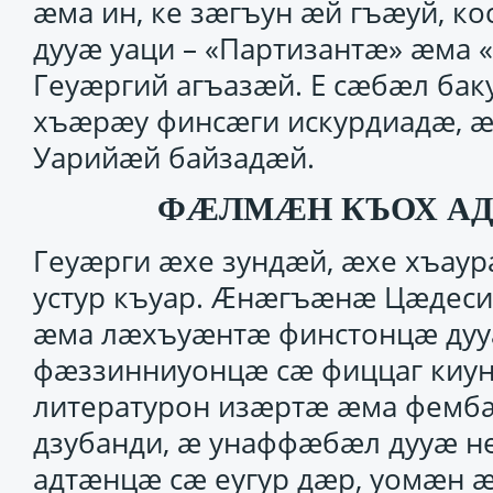
ӕма ин, ке зӕгъун ӕй гъӕуй, к
дууӕ уаци – «Партизантӕ» ӕма 
Геуӕргий агъазӕй. Е сӕбӕл бак
хъӕрӕу финсӕги искурдиадӕ, ӕ
Уарийӕй байзадӕй.
ФӔЛМӔН КЪОХ А
Геуӕрги ӕхе зундӕй, ӕхе хъаур
устур къуар. Ӕнӕгъӕнӕ Цӕдеси 
ӕма лӕхъуӕнтӕ финстонцӕ дуу
фӕззинниуонцӕ сӕ фиццаг киуну
литературон изӕртӕ ӕма фембӕ
дзубанди, ӕ унаффӕбӕл дууӕ не
адтӕнцӕ сӕ еугур дӕр, уомӕн 