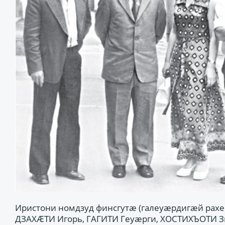
Иристони номдзуд финсгутæ (галеуæрдигæй рах
ДЗАХÆТИ Игорь, ГАГИТИ Геуæрги, ХОСТИХЪОТИ 