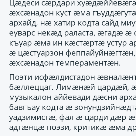
Цӕдеси сӕрдари хуӕдӕййевӕгӕ
ӕхсӕнадон куст ӕма гъуддӕгут
архайд, нӕ хатир кодта сайд миу
еуварс некӕд раласта, ӕгадӕ ӕ 
къуар ӕма ин кӕстӕртӕ устур а
ӕ цӕстуарзон феппайуйнӕгтӕн,
ӕхсӕнадон темпераментӕн.
Поэти исфӕлдистадон ӕвналӕнт
бӕллеццаг. Лимӕнӕй цардӕй, ӕ
музыкалон аййевади дӕсни арх
бавгъау кодта ӕ зонундзийнӕдт
уадзимистӕ, фал ӕ царди дӕр ӕ
адтӕнцӕ поэзи, критикӕ ӕма др