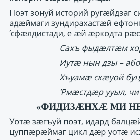
Поэт зонуй историй ругӕйдзаг с
адӕймаги зундирахастӕй ефтонг 
’сфӕлдистади, е ӕй ӕркодта рӕ
Сахъ фыдӕлтӕм хо
Иутӕ нын дзы – аб
Хъуамӕ скӕуой буц
’Рмӕстдӕр ууыл, ч
«ФИДИЗӔНХӔ МИ Н
Уотӕ зӕгъуй поэт, идард балцӕ
цуппӕрӕймаг цикл дӕр уотӕ ис