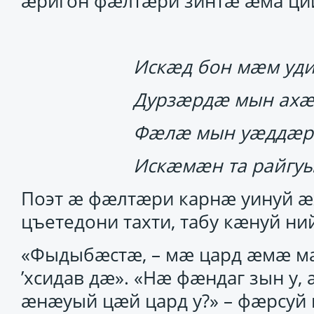
ӕригон фӕлтӕри зинтӕ ӕма ц
Искӕд бон мӕм уд
Дурзӕрдӕ мын ахӕ
Фӕлӕ мын уӕддӕр
Искӕмӕн та райгу
Поэт ӕ фӕлтӕри карнӕ уинуй 
цъетедони тахти, табу кӕнуй н
«Фыдыбӕстӕ, – мӕ цард ӕмӕ мӕ 
’хсидав дӕ». «Нӕ фӕндаг зын у, 
ӕнӕуый цӕй цард у?» – фӕрсуй п