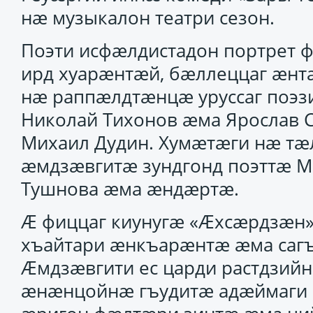
нӕ музыкалон театри сезон.
Поэти исфӕлдистадон портрет ф
ирд хуарӕнтӕй, бӕллеццаг ӕнт
нӕ раппӕлдтӕнцӕ уруссаг поэз
Николай Тихонов ӕма Ярослав 
Михаил Дудин. Хумӕтӕги нӕ тӕ
ӕмдзӕвгитӕ зундгонд поэттӕ М
Тушнова ӕма ӕндӕртӕ.
Ӕ фиццаг киунугӕ «Ӕхсӕрдзӕн»
хъайтари ӕнкъарӕнтӕ ӕма саг
Ӕмдзӕвгити ес царди растдзийн
ӕнӕнцойнӕ гъудитӕ адӕймаги