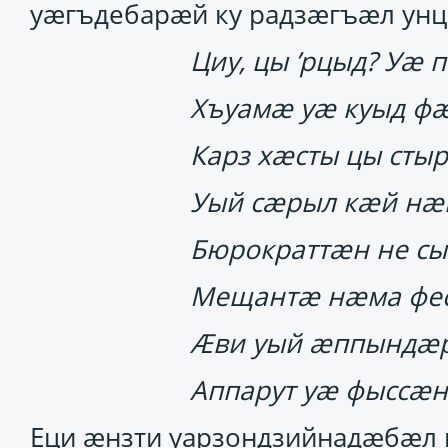
уӕгъдебарӕй ку радзӕгъӕл унц
Циу, цы ’рцыд? Уӕ п
Хъуамӕ уӕ куыд фӕ
Карз хӕсты цы стыр
Уый сӕрыл кӕй нӕ
Бюрократтӕн не сы
Мещантӕ нӕма фе
Ӕви уый ӕппындӕр 
Аппарут уӕ фыссӕн 
Еци ӕнзти уарзондзийнадӕбӕл к