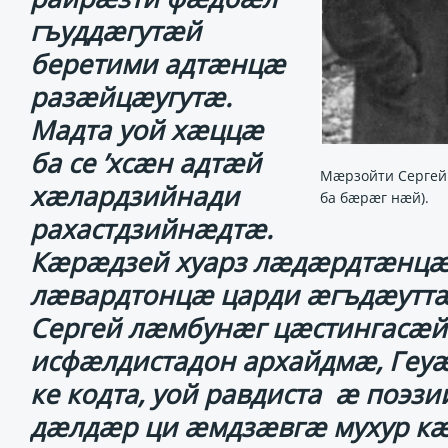
гъуддӕгутӕй
беретими адтӕнцӕ
разӕйцӕугутӕ.
Мадта уой хӕццӕ
ба се ’хсӕн адтӕй
Мæрзойти Сергей (
хӕлардзийнади
ба бæрæг нæй).
рахастдзийнӕдтӕ.
Кӕрӕдзей хуарз лӕдӕрдтӕнцӕ
лӕвардтонцӕ царди ӕгъдӕуттӕ
Сергей лӕмбунӕг цӕстингасӕй
исфӕлдистадон архайдмӕ, Геуӕ
ке кодта, уой равдиста ӕ поэ
дӕлдӕр ци ӕмдзӕвгӕ мухур кӕ