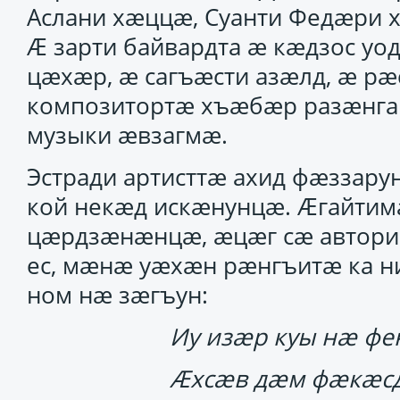
Аслани хӕццӕ, Суанти Федӕри 
Ӕ зарти байвардта ӕ кӕдзос уо
цӕхӕр, ӕ сагъӕсти азӕлд, ӕ рӕ
композитортӕ хъӕбӕр разӕнга
музыки ӕвзагмӕ.
Эстради артисттӕ ахид фӕззару
кой некӕд искӕнунцӕ. Ӕгайтим
цӕрдзӕнӕнцӕ, ӕцӕг сӕ автори 
ес, мӕнӕ уӕхӕн рӕнгъитӕ ка н
ном нӕ зӕгъун:
Иу изӕр куы нӕ фе
Ӕхсӕв дӕм фӕкӕсд