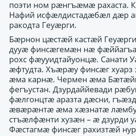
поэти ном рӕнгъӕмӕ рахаста. К
Нафий исфӕлдистадӕбӕл дӕр ак
ракодта Геуӕрги.
Бӕрнон цӕстӕй кастӕй Геуӕрги 
дууӕ финсӕгемӕн нӕ фӕййагъаз
рохс фӕууидтайуонцӕ. Санати У
ӕфтудта. Хъӕрӕу финсӕг хуарз 
ӕма карнӕ. Чермен ӕма Бӕтӕй
фегъустан. Дзурдаййевади рӕбу
фӕлгонцтӕ аразта дӕсни, гъӕзд
ӕвӕрӕнтӕ ӕма хӕзнатӕ лӕмбун
стъӕлфӕнти хузӕн – ӕ дзурди у
Фӕстагмӕ финсӕг рахизтӕй нур