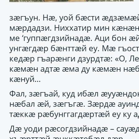
зӕгъун. Нӕ, уой бӕсти ӕдзӕмӕ
мӕрдадзи. Ниххатир мин кӕнӕн
ме ‘гуппӕгдзийнадӕ. Аци бон 
унгӕгдӕр бӕнттӕй еу. Мӕ гъос
кедӕр гъарӕнги дзурдтӕ: «О, Л
кӕмӕн адтӕ ӕма ду кӕмӕн нӕбал
кӕнуй…
Фал, зӕгъай, куд ибӕл ӕууӕндо
нӕбал ӕй, зӕгъгӕ. Зӕрдӕ ауин
тӕккӕ рӕбунггагдӕртӕй еу ку а
Дӕ уоди рӕсогдзийнадӕ – сауӕ
хъӕрттӕй ӕнккӕтебӕл дӕр.