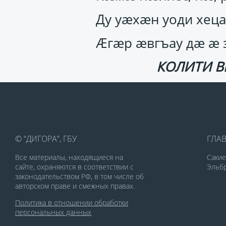
Ду уӕхӕн уоди хеца
Ӕгӕр ӕвгъау дӕ ӕ 
КОЛИТИ В
© “ДИГОРА”, ГБУ
ГЛА
Все материалы, находящиеся на
Саки
сайте, охраняются в соответствии с
Эльбр
законодательством РФ, в том числе об
авторском праве и смежных правах.
Политика в отношении обработки
персональных данных