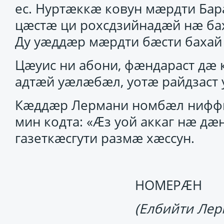
ес. Нуртӕккӕ ковун мӕрдти Ба
цӕстӕ ци рохсдзийнадӕй нӕ бах
Ду уӕддӕр мӕрдти бӕсти бахай
Цӕуис ни абони, фӕндараст дӕ 
адтӕй уӕлӕбӕл, уотӕ райдзаст
Кӕддӕр Лермани номбӕл ниффи
мин кодта: «Ӕз уой аккаг нӕ дӕн
газеткӕсгути размӕ хӕссун.
НОМЕРӔН
(Елбийти Ле