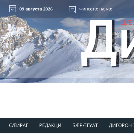
09 августа 2026
Финсетæ нæмæ
СÆЙРАГ
РЕДАКЦИ
БÆРÆГУАТ
ДИГОРОН-