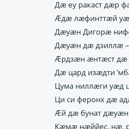
Дӕ еу ракаст дӕр 
Ӕдӕ лӕфинттӕй уӕ
Дӕуӕн Дигорӕ нифс
Дӕуӕн дӕ дзиллӕ –
Ӕрдзӕн ӕнтӕст дӕ 
Дӕ цард изӕдти ‘мб
Цума ниллӕги уӕд ц
Ци си феронх дӕ ад
Ӕй дӕ бунат дӕуӕн
Кӕмӕ нӕййес, нӕ, 