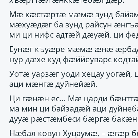
Мӕ кӕстӕртӕ мӕмӕ зунд байа
мӕхуӕдӕг ба зунд райсун ӕнгъӕ
ми ци нифс адтӕй дӕуӕй, ци фе
Еунӕг къуӕре мӕмӕ ӕнӕ ӕрбадз
нур дӕхе куд фӕййеуварс кодта
Уотӕ уарзӕг уоди хецау уогӕй,
аци мӕнгӕ дуйнейӕй.
Ци гӕнӕн ес… Мӕ царди бӕнттӕ
ма мин ци байзадӕй аци дуйне
дууӕ рӕстӕмбеси бӕргӕ бакӕн
Нӕбал ковун Хуцаумӕ, – ӕгӕр 