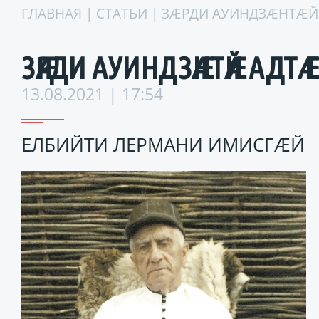
ГЛАВНАЯ
|
СТАТЬИ
| ЗӔРДИ АУИНДЗӔНТӔЙ
ЗӔРДИ АУИНДЗӔНТӔЙ АДТӔ 
13.08.2021 | 17:54
ЕЛБИЙТИ ЛЕРМАНИ ИМИСГӔЙ