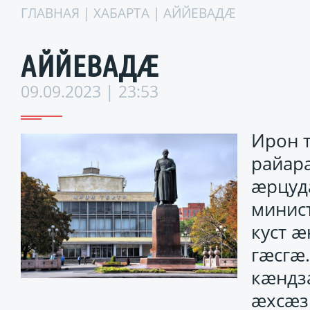
ГЛАВНАЯ
|
ХАБАРТА
| АЙЙЕВАДÆ
АЙЙЕВАДÆ
09.09.2023 | 23:53
Ирон 
райар
æрцуд
минис
куст 
гæсгæ.
кæндз
æхсæз