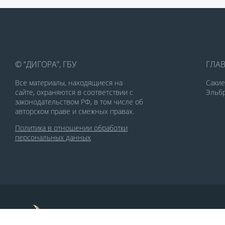
© “ДИГОРА”, ГБУ
ГЛА
Все материалы, находящиеся на
Саки
сайте, охраняются в соответствии с
Эльбр
законодательством РФ, в том числе об
авторском праве и смежных правах.
Политика в отношении обработки
персональных данных
По заказу Комитета по делам печати и
массовых коммуникаций РСО-Алания