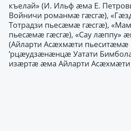
къелай» (И. Ильф æма Е. Петров
Войничи романмæ гæсгæ), «Гæз
Тотрадзи пьесæмæ гæсгæ), «Мам
пьесæмæ гæсгæ), «Сау лæппу»
(Айларти Асæхмæти пьеситæмæ 
’рцæудзæнæнцæ Уатати Бимбола
изæртæ æма Айларти Асæхмæти