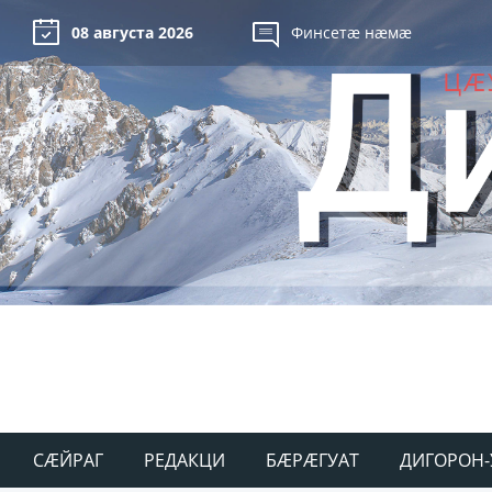
08 августа 2026
Финсетæ нæмæ
СÆЙРАГ
РЕДАКЦИ
БÆРÆГУАТ
ДИГОРОН-