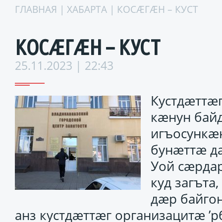
ГЛАВНАЯ
|
ХАБАРТА
| КОСÆГÆН – КУСТ
КОСÆГÆН – КУСТ
25.11.2023 | 22:43
Кустдæттæ
кæнун бай
игъосункæ
бунæттæ д
Уой сæрда
куд загъта
дæр байгон
анз кустдæттæг организацитæ ’