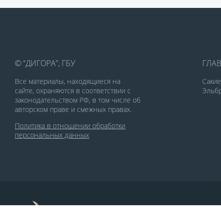
© “ДИГОРА”, ГБУ
ГЛА
Все материалы, находящиеся на
Саки
сайте, охраняются в соответствии с
Эльбр
законодательством РФ, в том числе об
авторском праве и смежных правах.
Политика в отношении обработки
персональных данных
По заказу Комитета по делам печати и
массовых коммуникаций РСО-Алания