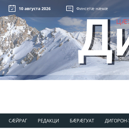
10 августа 2026
Финсетæ нæмæ
СÆЙРАГ
РЕДАКЦИ
БÆРÆГУАТ
ДИГОРОН-