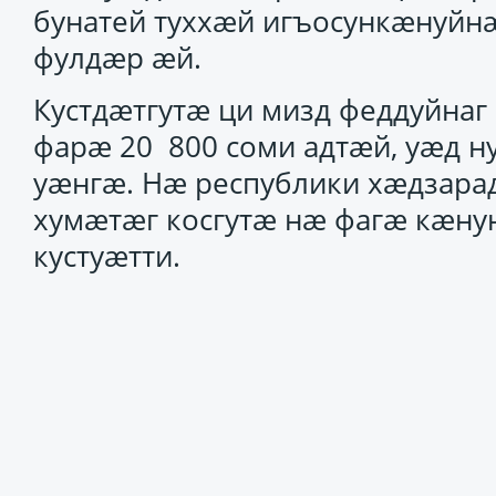
бунатей туххæй игъосункæнуйн
фулдæр æй.
Кустдæтгутæ ци мизд феддуйна
фарæ 20 800 соми адтæй, уæд н
уæнгæ. Нæ республики хæдзара
хумæтæг косгутæ нæ фагæ кæну
кустуæтти.