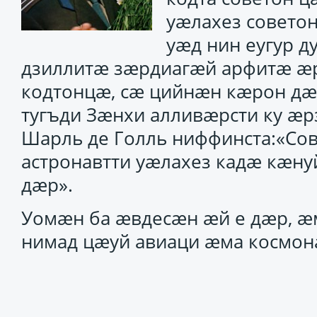
уæлахез советон
уæд нин еугур 
дзиллитæ зæрдиагæй арфитæ æ
кодтонцæ, сæ цийнæн кæрон дæ
тугъди Зæнхи алливæрсти ку æ
Шарль де Голль ниффинста:«Со
астронавтти уæлахез кадæ кæну
дæр».
Уомæн ба æвдесæн æй е дæр, 
нимад цæуй авиаци æма космон