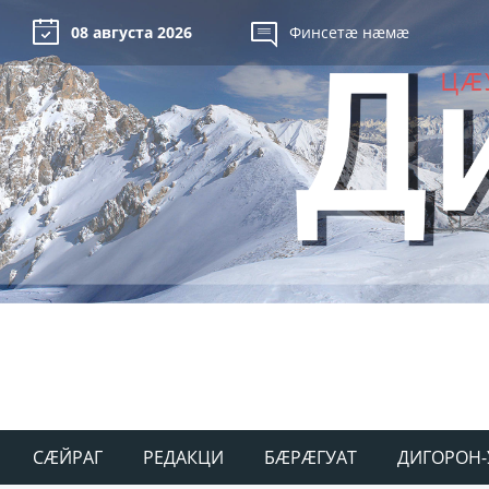
08 августа 2026
Финсетæ нæмæ
СÆЙРАГ
РЕДАКЦИ
БÆРÆГУАТ
ДИГОРОН-