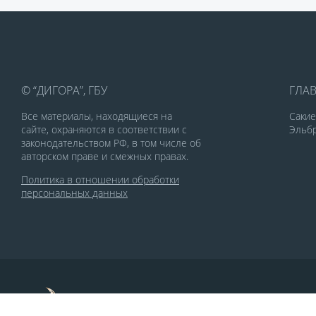
© “ДИГОРА”, ГБУ
ГЛА
Все материалы, находящиеся на
Саки
сайте, охраняются в соответствии с
Эльбр
законодательством РФ, в том числе об
авторском праве и смежных правах.
Политика в отношении обработки
персональных данных
По заказу Комитета по делам печати и
массовых коммуникаций РСО-Алания