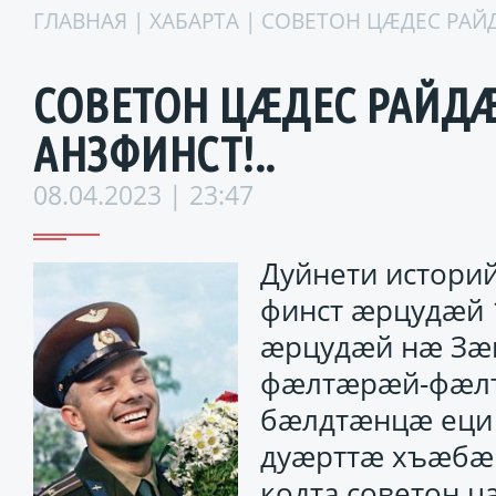
ГЛАВНАЯ
|
ХАБАРТА
| СОВЕТОН ЦÆДЕС РАЙ
СОВЕТОН ЦÆДЕС РАЙД
АНЗФИНСТ!..
08.04.2023 | 23:47
Дуйнети истори
финст æрцудæй 1
æрцудæй нæ Зæ
фæлтæрæй-фæл
бæлдтæнцæ еци 
дуæрттæ хъæбæ
кодта советон ц