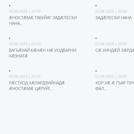
02.08.2025 | 23:59
02.08.2025 | 23:56
ÆНОСТÆМÆ ТАБУЙАГ ЗАДÆЛЕСКИ
ЗАДÆЛЕСКИ НАНА
НАНА…
02.08.2025 | 23:52
02.08.2025 | 23:51
БАГЪÆУАЙ КÆНÆН НÆ УОДВАРНИ
СÆ УИНДÆЙ ЗÆРД
ХÆЗНАТÆ
02.08.2025 | 23:45
02.08.2025 | 23:41
РÆСТУОД ХÆЛАРДЗИЙНАДÆ
ХОР УÆ Æ ГЪАР ТУ
ÆНОСТÆМÆ ЦÆРУЙ!..
ФАЛ…