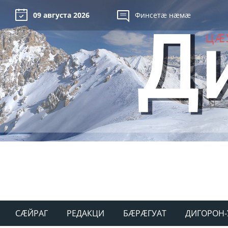
09 августа 2026
Финсетæ нæмæ
СÆЙРАГ
РЕДАКЦИ
БÆРÆГУАТ
ДИГОРОН-