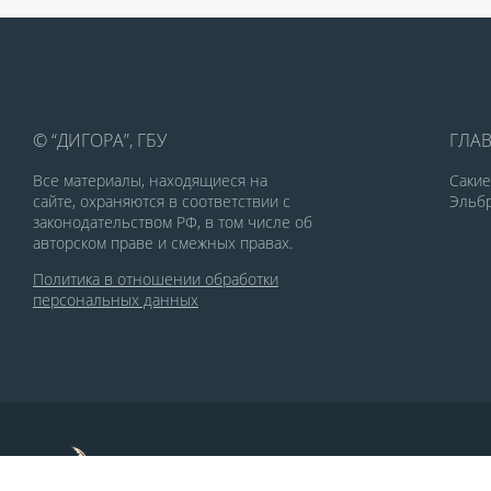
© “ДИГОРА”, ГБУ
ГЛА
Все материалы, находящиеся на
Саки
сайте, охраняются в соответствии с
Эльбр
законодательством РФ, в том числе об
авторском праве и смежных правах.
Политика в отношении обработки
персональных данных
По заказу Комитета по делам печати и
массовых коммуникаций РСО-Алания