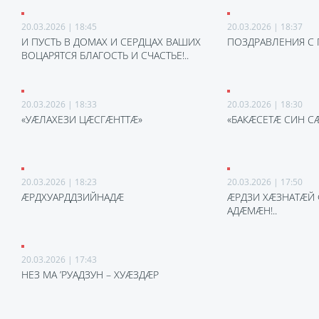
20.03.2026 | 18:45
20.03.2026 | 18:37
И ПУСТЬ В ДОМАХ И СЕРДЦАХ ВАШИХ
ПОЗДРАВЛЕНИЯ С
ВОЦАРЯТСЯ БЛАГОСТЬ И СЧАСТЬЕ!..
20.03.2026 | 18:33
20.03.2026 | 18:30
«УÆЛАХЕЗИ ЦÆСГÆНТТÆ»
«БАКÆСЕТÆ СИН 
20.03.2026 | 18:23
20.03.2026 | 17:50
ÆРДХУАРДДЗИЙНАДÆ
ÆРДЗИ ХÆЗНАТÆЙ 
АДÆМÆН!..
20.03.2026 | 17:43
НЕЗ МА ’РУАДЗУН – ХУÆЗДÆР