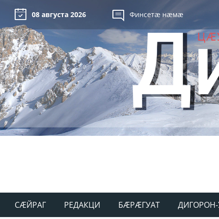
08 августа 2026
Финсетæ нæмæ
СÆЙРАГ
РЕДАКЦИ
БÆРÆГУАТ
ДИГОРОН-