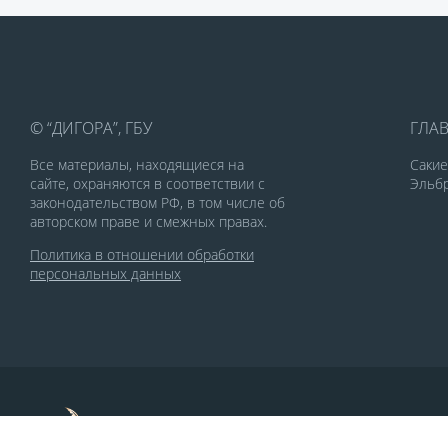
© “ДИГОРА”, ГБУ
ГЛА
Все материалы, находящиеся на
Саки
сайте, охраняются в соответствии с
Эльбр
законодательством РФ, в том числе об
авторском праве и смежных правах.
Политика в отношении обработки
персональных данных
По заказу Комитета по делам печати и
массовых коммуникаций РСО-Алания