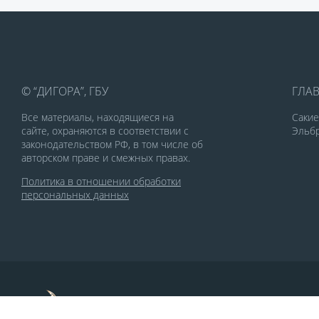
© “ДИГОРА”, ГБУ
ГЛА
Все материалы, находящиеся на
Саки
сайте, охраняются в соответствии с
Эльбр
законодательством РФ, в том числе об
авторском праве и смежных правах.
Политика в отношении обработки
персональных данных
По заказу Комитета по делам печати и
массовых коммуникаций РСО-Алания