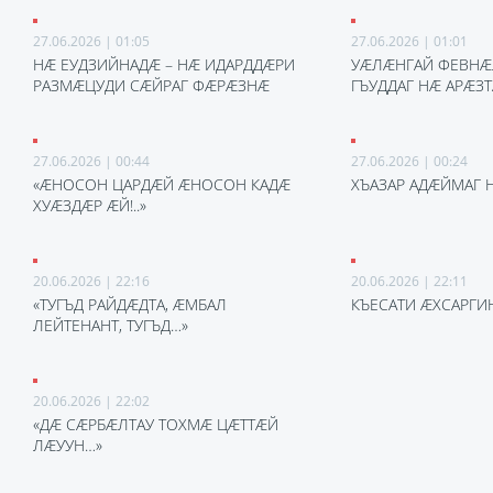
27.06.2026 | 01:05
27.06.2026 | 01:01
НÆ ЕУДЗИЙНАДÆ – НÆ ИДАРДДÆРИ
УÆЛÆНГАЙ ФЕВНÆ
РАЗМÆЦУДИ СÆЙРАГ ФÆРÆЗНÆ
ГЪУДДАГ НÆ АРÆЗ
27.06.2026 | 00:44
27.06.2026 | 00:24
«ÆНОСОН ЦАРДÆЙ ÆНОСОН КАДÆ
ХЪАЗАР АДÆЙМАГ 
ХУÆЗДÆР ÆЙ!..»
20.06.2026 | 22:16
20.06.2026 | 22:11
«ТУГЪД РАЙДÆДТА, ÆМБАЛ
КЪЕСАТИ ÆХСАРГИ
ЛЕЙТЕНАНТ, ТУГЪД…»
20.06.2026 | 22:02
«ДÆ СÆРБÆЛТАУ ТОХМÆ ЦÆТТÆЙ
ЛÆУУН…»