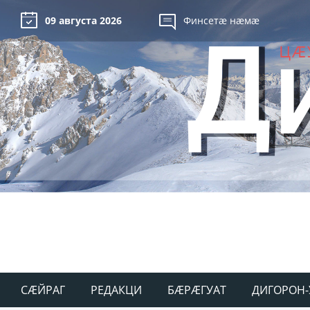
09 августа 2026
Финсетæ нæмæ
СÆЙРАГ
РЕДАКЦИ
БÆРÆГУАТ
ДИГОРОН-