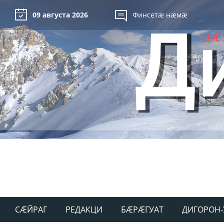
09 августа 2026
Финсетæ нæмæ
СÆЙРАГ
РЕДАКЦИ
БÆРÆГУАТ
ДИГОРОН-