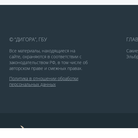
© “ДИГОРА”, ГБУ
ГЛА
Все материалы, находящиеся на
Саки
сайте, охраняются в соответствии с
Эльбр
законодательством РФ, в том числе об
авторском праве и смежных правах.
Политика в отношении обработки
персональных данных
По заказу Комитета по делам печати и
массовых коммуникаций РСО-Алания