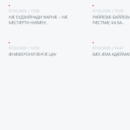
07.02.2026 | 15:06
07.02.2026 | 15:03
НÆ ЕУДЗИЙНАДИ ФАРНÆ – НÆ
РАЙЙЕВÆ-БАЙЙЕВИ
КÆСТÆРТИ НИВÆН!..
РÆСТМÆ, КА БА…
07.02.2026 | 14:52
07.02.2026 | 14:47
ÆНÆФЕРОНХГÆНГÆ ЦАУ
БÆХ ÆМА АДÆЙМА