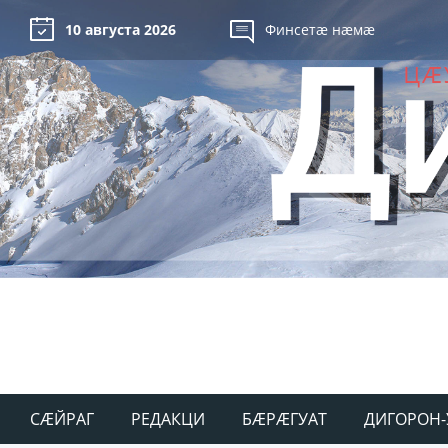
10 августа 2026
Финсетæ нæмæ
СÆЙРАГ
РЕДАКЦИ
БÆРÆГУАТ
ДИГОРОН-