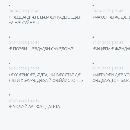
04.04.2026 | 20:48
04.04.2026 | 20:45
«ФÆЦЦАРДТÆН, ЦÆМÆЙ КÆДЗОСДÆР
«МАХÆН ÆГАС ДÆ,
УА НÆ ДУЙНЕ…»
04.04.2026 | 20:39
04.04.2026 | 20:34
Æ ПОЭЗИ – ÆВДАДЗИ САУÆДОНÆ
ÆФЦÆГМÆ ФÆНДА
04.04.2026 | 20:26
04.04.2026 | 20:24
«ÆХСÆРИСÆР, ÆДТА, ЦИ БÆЛДТАГ ДÆ,
«МÆГУРÆЙ ДÆР УО
ЛÆГИ ХЪАУРÆ ДÆУÆЙ ФÆЙЙИСТОН…»
ФÆДДАРДТОН БÆР
04.04.2026 | 20:16
Æ УОДÆЙ АРТ ФÆЦЦАГЪТА