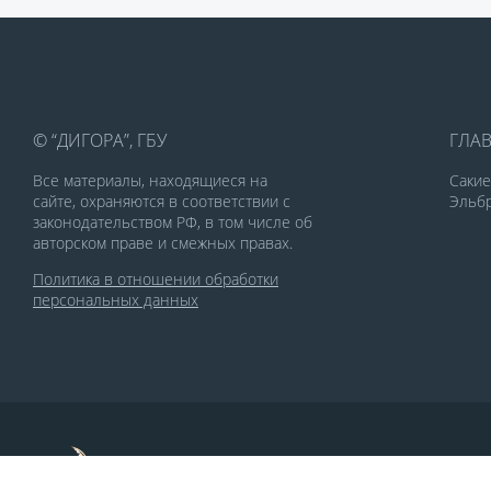
© “ДИГОРА”, ГБУ
ГЛА
Все материалы, находящиеся на
Саки
сайте, охраняются в соответствии с
Эльбр
законодательством РФ, в том числе об
авторском праве и смежных правах.
Политика в отношении обработки
персональных данных
По заказу Комитета по делам печати и
массовых коммуникаций РСО-Алания