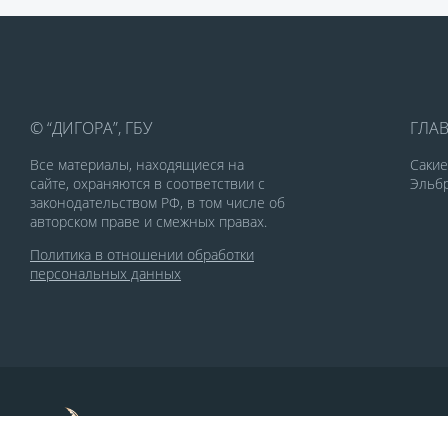
© “ДИГОРА”, ГБУ
ГЛА
Все материалы, находящиеся на
Саки
сайте, охраняются в соответствии с
Эльбр
законодательством РФ, в том числе об
авторском праве и смежных правах.
Политика в отношении обработки
персональных данных
По заказу Комитета по делам печати и
массовых коммуникаций РСО-Алания