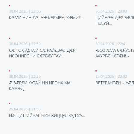
30.04.2026 | 23:05
30.04.2026 | 23:03
КÆМИ НИН ДÆ, НÆ КЕРМЕН, КÆМИ?..
ЦИЙНÆН ДÆР БÆЛ
ГЪÆУЙ…
30.04.2026 | 22:50
30.04.2026 | 22:41
СÆ ТОХ АДТÆЙ СÆ РАЙДЗАСТДÆР
«БОЗ ÆМА СÆРУСТ
ИСОНИБОНИ СÆРБÆЛТАУ…
АХУРГÆНÆГÆЙ!..»
30.04.2026 | 22:26
25.04.2026 | 22:02
Æ ЗÆРДИ КАТАЙ НИ ИРОНХ МА
ВЕТЕРАНТÆН – УÆ
КÆНÆД…
25.04.2026 | 21:53
НÆ ЦИТГИЙНАГ НИН ХИЦЦАГ КУД УА…