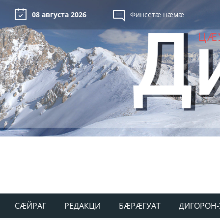
08 августа 2026
Финсетæ нæмæ
СÆЙРАГ
РЕДАКЦИ
БÆРÆГУАТ
ДИГОРОН-