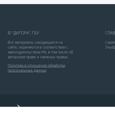
© “ДИГОРА”, ГБУ
ГЛА
Все материалы, находящиеся на
Саки
сайте, охраняются в соответствии с
Эльбр
законодательством РФ, в том числе об
авторском праве и смежных правах.
Политика в отношении обработки
персональных данных
По заказу Комитета по делам печати и
массовых коммуникаций РСО-Алания