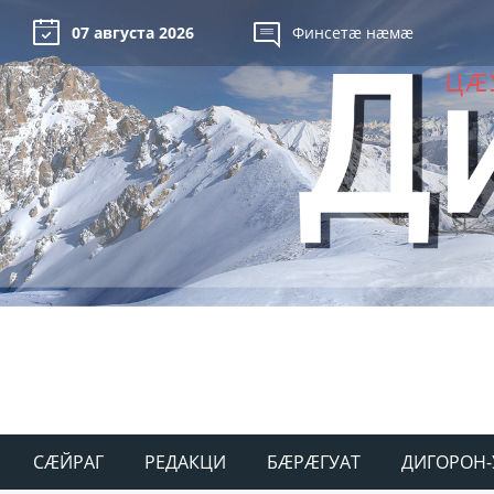
07 августа 2026
Финсетæ нæмæ
СÆЙРАГ
РЕДАКЦИ
БÆРÆГУАТ
ДИГОРОН-