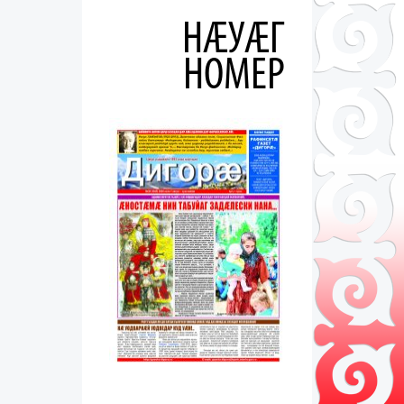
НÆУÆГ
НОМЕР