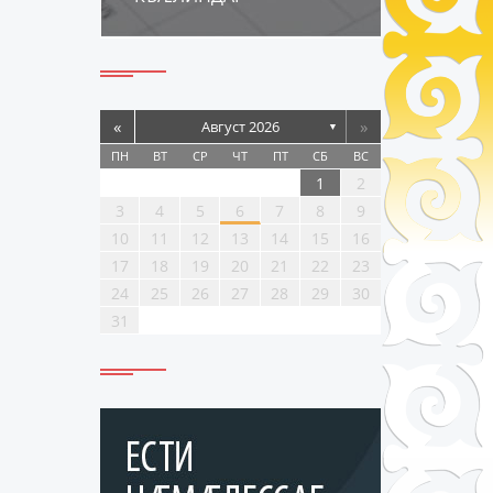
«
»
Август 2026
▼
ПН
ВТ
СР
ЧТ
ПТ
СБ
ВС
3
5
1
3
2
5
3
5
1
4
2
4
3
1
4
2
5
3
5
1
2
5
1
3
1
4
2
5
3
3
2
4
2
5
1
3
1
4
4
3
5
1
3
2
4
2
5
5
1
4
2
4
4
6
2
4
3
6
1
4
6
2
5
3
5
1
1
4
2
5
3
6
1
4
6
2
3
6
2
4
2
5
1
3
6
1
4
4
3
5
1
3
6
2
4
2
5
5
1
4
6
2
4
3
5
1
3
6
6
2
5
3
5
5
7
3
5
1
1
4
7
2
5
7
3
6
1
4
6
2
2
5
1
3
6
1
4
7
2
5
7
3
4
7
3
5
1
3
6
2
4
7
2
5
5
1
4
6
2
4
7
3
5
1
3
6
6
2
5
7
3
5
1
4
6
2
4
7
7
3
6
1
4
6
1
2
0
2
0
2
0
2
1
1
0
1
2
0
2
2
0
1
2
0
0
1
2
0
1
1
0
2
0
1
2
2
1
1
8
6
6
9
7
8
6
9
7
7
6
8
6
9
7
8
9
8
6
8
7
9
7
6
9
7
9
8
6
8
7
8
6
9
7
9
8
6
9
11
13
11
10
13
11
13
12
10
12
11
12
10
13
11
13
10
13
11
12
10
13
11
11
10
12
10
13
11
12
12
11
13
11
10
12
10
13
13
12
10
12
9
7
7
8
9
7
8
8
7
9
7
8
9
9
7
9
8
8
7
8
9
7
9
8
9
7
8
9
7
12
14
10
12
11
14
12
14
10
13
11
13
12
10
13
11
14
12
14
10
11
14
10
12
10
13
11
14
12
12
11
13
11
14
10
12
10
13
13
12
14
10
12
11
13
11
14
14
10
13
11
13
8
8
9
8
9
9
8
8
9
8
9
9
8
9
8
9
8
9
8
3
4
5
6
7
8
9
7
9
5
7
3
3
6
9
4
7
9
5
8
3
6
8
4
4
7
3
5
8
3
6
9
4
7
9
5
6
9
5
7
3
5
8
4
6
9
4
7
7
3
6
8
4
6
9
5
7
3
5
8
8
4
7
9
5
7
3
6
8
4
6
9
9
5
8
3
6
8
18
20
16
18
14
14
17
20
15
18
20
16
19
14
17
19
15
15
18
14
16
19
14
17
20
15
18
20
16
17
20
16
18
14
16
19
15
17
20
15
18
18
14
17
19
15
17
20
16
18
14
16
19
19
15
18
20
16
18
14
17
19
15
17
20
20
16
19
14
17
19
19
21
17
19
15
15
18
21
16
19
21
17
20
15
18
20
16
16
19
15
17
20
15
18
21
16
19
21
17
18
21
17
19
15
17
20
16
18
21
16
19
19
15
18
20
16
18
21
17
19
15
17
20
20
16
19
21
17
19
15
18
20
16
18
21
21
17
20
15
18
20
10
11
12
13
14
15
16
4
6
2
4
0
0
3
6
1
4
6
2
5
0
3
5
1
1
4
0
2
5
0
3
6
1
4
6
2
3
6
2
4
0
2
5
1
3
6
1
4
4
0
3
5
1
3
6
2
4
0
2
5
5
1
4
6
2
4
0
3
5
1
3
6
6
2
5
0
3
5
25
27
23
25
21
21
24
27
22
25
27
23
26
21
24
26
22
22
25
21
23
26
21
24
27
22
25
27
23
24
27
23
25
21
23
26
22
24
27
22
25
25
21
24
26
22
24
27
23
25
21
23
26
26
22
25
27
23
25
21
24
26
22
24
27
27
23
26
21
24
26
26
28
24
26
22
22
25
28
23
26
28
24
27
22
25
27
23
23
26
22
24
27
22
25
28
23
26
28
24
25
28
24
26
22
24
27
23
25
28
23
26
26
22
25
27
23
25
28
24
26
22
24
27
27
23
26
28
24
26
22
25
27
23
25
28
28
24
27
22
25
27
17
18
19
20
21
22
23
1
9
7
7
0
8
1
9
7
0
8
8
1
7
9
7
0
8
1
9
9
7
9
8
0
8
1
7
0
8
0
9
7
9
8
1
9
7
0
8
0
9
7
0
30
28
28
31
29
30
28
31
29
28
30
28
31
29
30
30
28
30
29
29
28
31
29
30
28
30
29
30
28
31
29
30
28
31
31
29
30
31
29
30
29
29
30
31
31
29
30
30
29
30
31
29
30
31
29
30
31
29
24
25
26
27
28
29
30
31