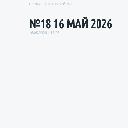
ГЛАВНАЯ
| | №18 16 МАЙ 2026
№18 16 МАЙ 2026
16.05.2026 | 16:35