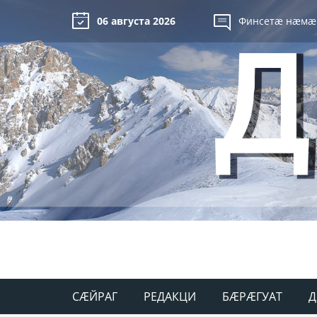
06 августа 2026
Финсетæ нæмæ
СÆЙРАГ
РЕДАКЦИ
БÆРÆГУАТ
Д