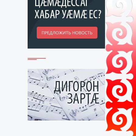
ПРЕДЛОЖИТЬ НОВОСТЬ