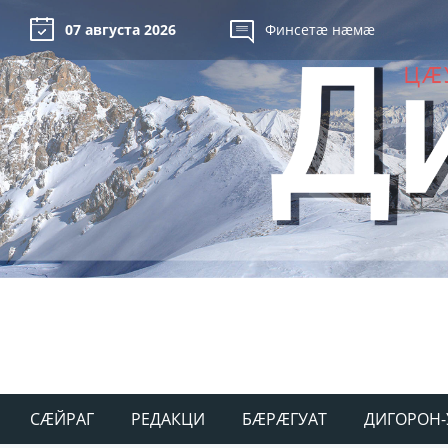
07 августа 2026
Финсетæ нæмæ
СÆЙРАГ
РЕДАКЦИ
БÆРÆГУАТ
ДИГОРОН-