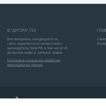
© “ДИГОРА”, ГБУ
ГЛА
Все материалы, находящиеся на
Саки
сайте, охраняются в соответствии с
Эльбр
законодательством РФ, в том числе об
авторском праве и смежных правах.
Политика в отношении обработки
персональных данных
По заказу Комитета по делам печати и
массовых коммуникаций РСО-Алания