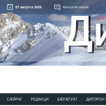
07 августа 2026
Финсетæ нæмæ
СÆЙРАГ
РЕДАКЦИ
БÆРÆГУАТ
ДИГОРОН-