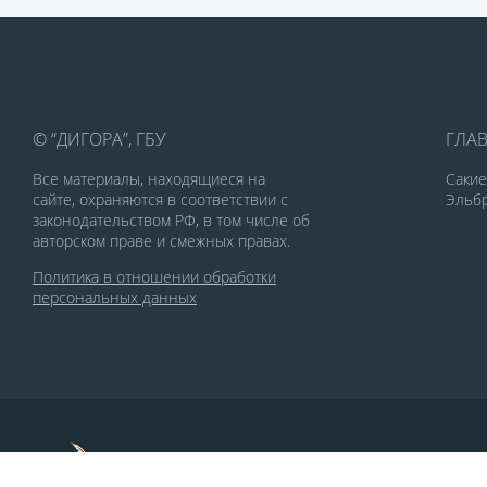
© “ДИГОРА”, ГБУ
ГЛА
Все материалы, находящиеся на
Саки
сайте, охраняются в соответствии с
Эльбр
законодательством РФ, в том числе об
авторском праве и смежных правах.
Политика в отношении обработки
персональных данных
По заказу Комитета по делам печати и
массовых коммуникаций РСО-Алания