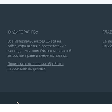
© “ДИГОРА”, ГБУ
ГЛА
Все материалы, находящиеся на
Саки
сайте, охраняются в соответствии с
Эльбр
законодательством РФ, в том числе об
авторском праве и смежных правах.
Политика в отношении обработки
персональных данных
По заказу Комитета по делам печати и
массовых коммуникаций РСО-Алания