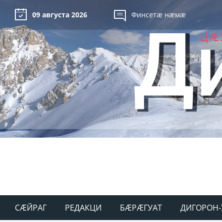
09 августа 2026
Финсетæ нæмæ
СÆЙРАГ
РЕДАКЦИ
БÆРÆГУАТ
ДИГОРОН-