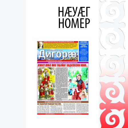
НÆУÆГ
НОМЕР