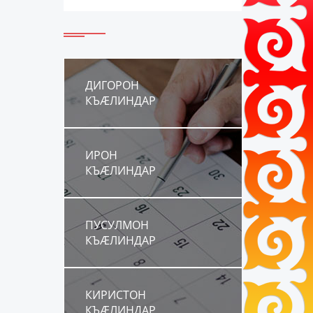
ДИГОРОН
КЪÆЛИНДАР
ИРОН
КЪÆЛИНДАР
ПУСУЛМОН
КЪÆЛИНДАР
КИРИСТОН
КЪÆЛИНДАР