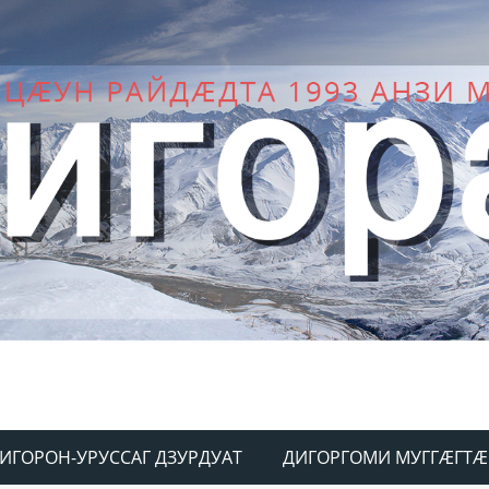
ИГОРОН-УРУССАГ ДЗУРДУАТ
ДИГОРГОМИ МУГГÆГТÆ