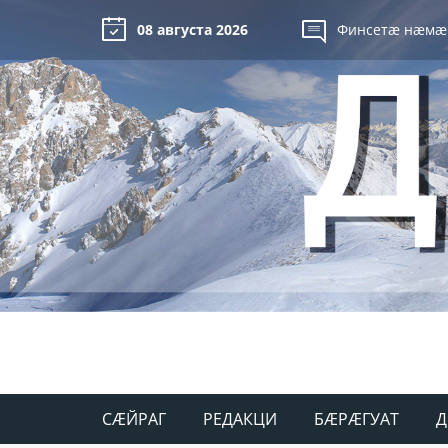
08 августа 2026
Финсетæ нæмæ
СÆЙРАГ
РЕДАКЦИ
БÆРÆГУАТ
Д