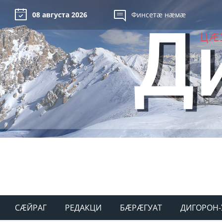
08 августа 2026
Финсетæ нæмæ
СÆЙРАГ
РЕДАКЦИ
БÆРÆГУАТ
ДИГОРОН-