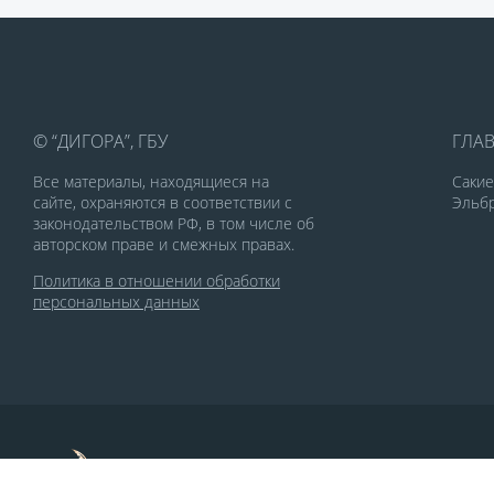
© “ДИГОРА”, ГБУ
ГЛА
Все материалы, находящиеся на
Саки
сайте, охраняются в соответствии с
Эльбр
законодательством РФ, в том числе об
авторском праве и смежных правах.
Политика в отношении обработки
персональных данных
По заказу Комитета по делам печати и
массовых коммуникаций РСО-Алания