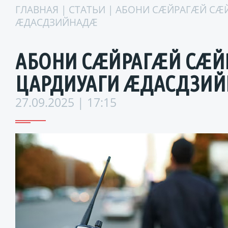
ГЛАВНАЯ
|
СТАТЬИ
| АБОНИ СÆЙРАГÆЙ СÆ
ÆДАСДЗИЙНАДÆ
АБОНИ СÆЙРАГÆЙ СÆЙ
ЦАРДИУАГИ ÆДАСДЗИ
27.09.2025 | 17:15