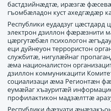
бастдзийнæдтæ, ирæзгæ фæсевæ
гъомбæладон куст ахедгæдæр к
Республики еудадзуг цæстдард 
электрон дзиллон фæрæзнити 
цæргутæбæл психологон æгъдау
еци дуйнеуон террористон орга
службитæ, нигулæйнаг пропага
æма националистон организаци
дзиллон коммуникацити Комит
социализаци æма Регионтæн ф
еумæйаг хъауритæй информаци
профилактикон мадзæлттæ араз
Республики фæзуати æнæзакъ