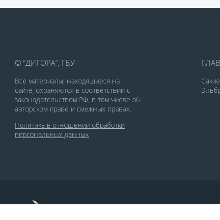
© “ДИГОРА”, ГБУ
ГЛА
Все материалы, находящиеся на
Саки
сайте, охраняются в соответствии с
Эльбр
законодательством РФ, в том числе об
авторском праве и смежных правах.
Политика в отношении обработки
персональных данных
По заказу Комитета по делам печати и
массовых коммуникаций РСО-Алания