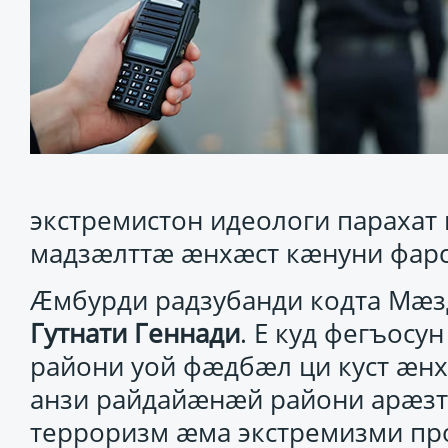
экстремистон идеологи парахат
мадзæлттæ æнхæст кæнуни фар
Æмбурди радзубанди кодта Мæ
Гутнати
Геннади
. Е куд фегъосу
райони уой фæдбæл ци куст æнх
анзи райдайæнæй райони арæзт
терроризм æма экстремизми про