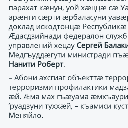
парахат кæнун, уой хæццæ сæ 
арæнти сæрти æрбаласуни уавæ
доклад искодтонцæ Республикæ
Æдасдзийнади федералон служ
управлений хецау
Сергей
Балак
Медгъуддæгути министради пъ
Нанити
Роберт
.
– Абони ахсгиаг объекттæ тер
терроризми профилактики мадзæ
æй. Æма мах гъæуама æмхъаур
’руадзуни туххæй, – къамиси ку
Меняйло.