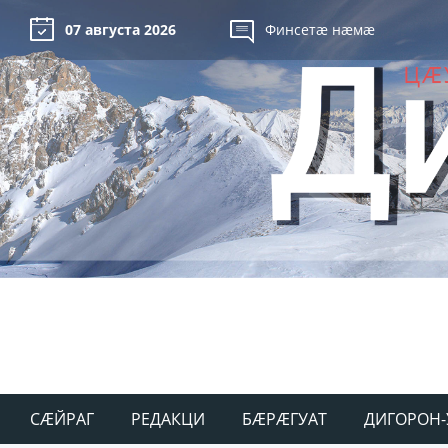
07 августа 2026
Финсетæ нæмæ
СÆЙРАГ
РЕДАКЦИ
БÆРÆГУАТ
ДИГОРОН-