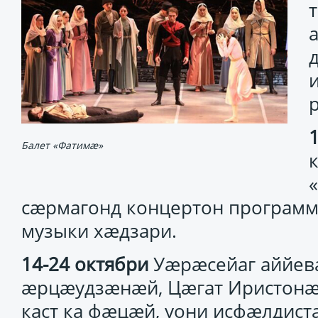
Балет «Фатимæ»
сæрмагонд концертон програм
музыки хæдзари.
14-24 октябри
Уæрæсейаг аййев
æрцæудзæнæй, Цæгат Иристонæ
каст ка фæцæй, уони исфæлдиста