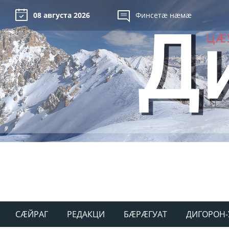
08 августа 2026
Финсетæ нæмæ
СÆЙРАГ
РЕДАКЦИ
БÆРÆГУАТ
ДИГОРОН-