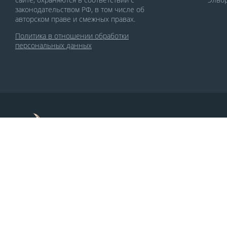
законодательством РФ, в том числе об
авторском праве и смежных правах.
Политика в отношении обработки
персональных данных
По заказу Комитета по делам печати и
массовых коммуникаций РСО-Алания