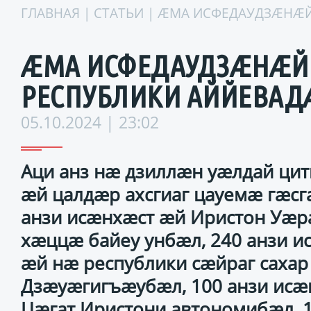
ГЛАВНАЯ
|
СТАТЬИ
| ÆМА ИСФЕДАУДЗÆНÆЙ
ÆМА ИСФЕДАУДЗÆНÆЙ
РЕСПУБЛИКИ АЙЙЕВАД
05.10.2024 | 23:02
Аци анз нæ дзиллæн уæлдай цит
æй цалдæр ахсгиаг цауемæ гæсг
анзи исæнхæст æй Иристон Уæ
хæццæ байеу унбæл, 240 анзи и
æй нæ республики сæйраг сахар
Дзæуæгигъæубæл, 100 анзи исæ
Цæгат Иристони автономибæл, 1