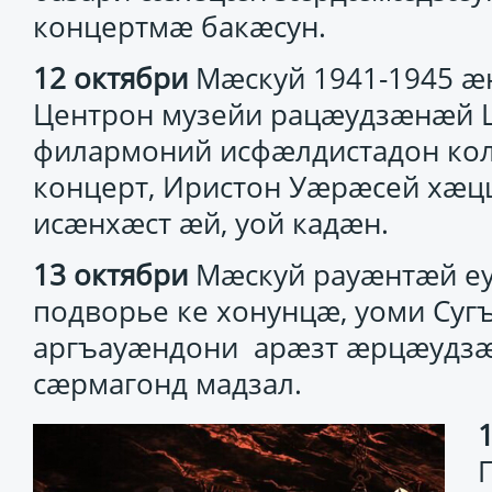
концертмæ бакæсун.
12 октябри
Мæскуй 1941-1945 æн
Центрон музейи рацæудзæнæй Ц
филармоний исфæлдистадон кол
концерт, Иристон Уæрæсей хæц
исæнхæст æй, уой кадæн.
13 октябри
Мæскуй рауæнтæй еу
подворье ке хонунцæ, уоми Су
аргъауæндони арæзт æрцæудзæ
сæрмагонд мадзал.