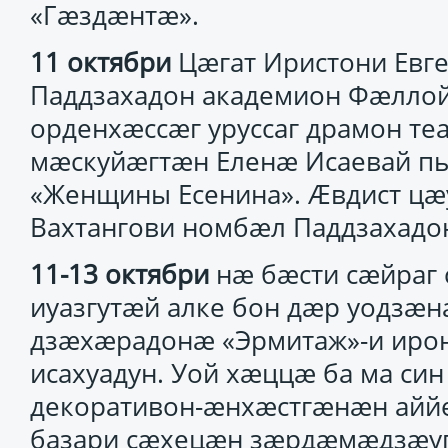
«Гæздæнтæ».
11 октябри
Цæгат Иристони Евг
Паддзахадон академион Фæллой
орденхæссæг уруссаг драмон т
мæскуйæгтæн Еленæ Исаевай пь
«Женщины Есенина». Æвдист ц
Вахтангови номбæл Паддзахадон
11-13 октябри
нæ бæсти сæйраг 
иуазгутæй алке бон дæр уодз
дзæхæрадонæ «Эрмитаж»-и иро
исахуадун. Уой хæццæ ба ма си
декоративон-æнхæстгæнæн аййе
базари сæхецæн зæрдæмæдзæуг