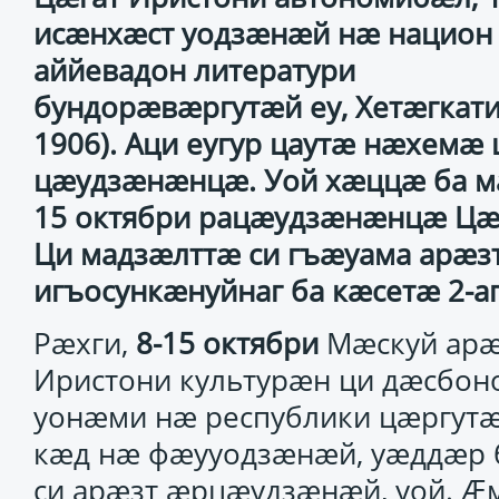
исæнхæст уодзæнæй нæ национ
аййевадон литератури
бундорæвæргутæй еу, Хетæгкати
1906). Аци еугур цаутæ нæхем
цæудзæнæнцæ. Уой хæццæ ба ма
15 октябри рацæудзæнæнцæ Цæг
Ци мадзæлттæ си гъæуама арæзт
игъосункæнуйнаг ба кæсетæ 2-а
Рæхги,
8-15 октябри
Мæскуй арæ
Иристони культурæн ци дæсбо
уонæми нæ республики цæргутæ
кæд нæ фæууодзæнæй, уæддæр б
си арæзт æрцæудзæнæй, уой. Æм