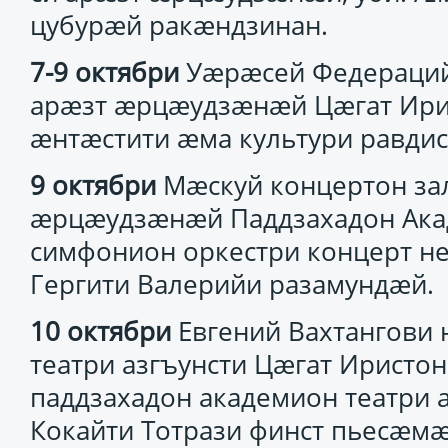
цубурæй ракæндзинан.
7-9 октябри
Уæрæсей Федераций 
арæзт æрцæудзæнæй Цæгат Ири
æнтæстити æма культури равдис
9 октябри
Мæскуй концертон зал
æрцæудзæнæй Паддзахадон Ака
симфонион оркестри концерт н
Гергити Валерийи разамундæй.
10 октябри
Евгений Вахтангови
театри азгъунсти Цæгат Ирист
паддзахадон академион театри
Кокайти Тотрази финст пьесæмæ