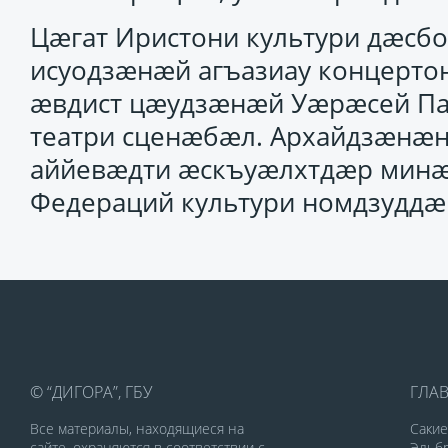
Цæгат Иристони культури дæс
исуодзæнæй агъазиау концерто
æвдист цæудзæнæй Уæрæсей Пад
театри сценæбæл. Архайдзæнæн
аййевæдти æскъуæлхтдæр мин
Федераций культури номдзуддæ
© “ДИГОРА”, ГБУ
ГЛА
Все материалы, находящиеся на
Саки
сайте, охраняются в соответствии с
Эльбр