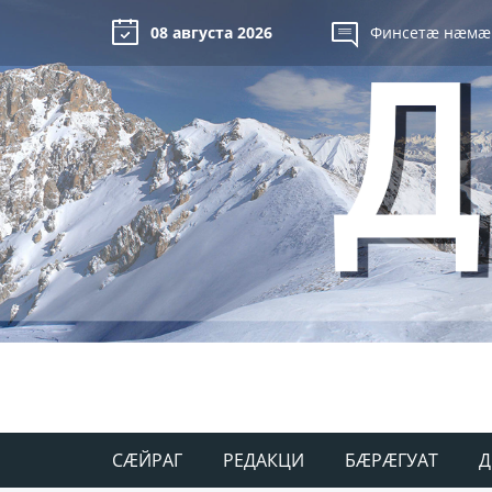
08 августа 2026
Финсетæ нæмæ
СÆЙРАГ
РЕДАКЦИ
БÆРÆГУАТ
Д