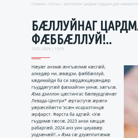
ГЛАВНАЯ
|
СТАТЬИ
| БÆЛЛУЙНАГ ЦАРДМÆ ПАДДЗАХ ДÆР ФÆББÆЛЛУЙ
БÆЛЛУЙНАГ ЦАРДМ
ФÆББÆЛЛУЙ!..
13.01.2024 | 13:15
Нæуæг анзмæ æнгъæлмæ кæсгæй,
алкедæр ни, æвæдзи, фæббæллуй,
кæдимайди ба си зæрдæхцæуæндæр
гъуддæгутæй фæххайгин уинæ, зæгъгæ.
Æма дзиллон цæстингас бæлвурдгæнæг
Левада-Центри* æртасгутæ æрæги
уæрæсейæгти ’хсæн исаразтонцæ
æрфарст. Фарста ба адтæй: «Уæ
гъудимæ гæсгæ, 2023 анзи хæццæ
рабаргæй, 2024 анз уин циуавæр
уодзæнæй?..» Æма сæ дзуæппитæмæ