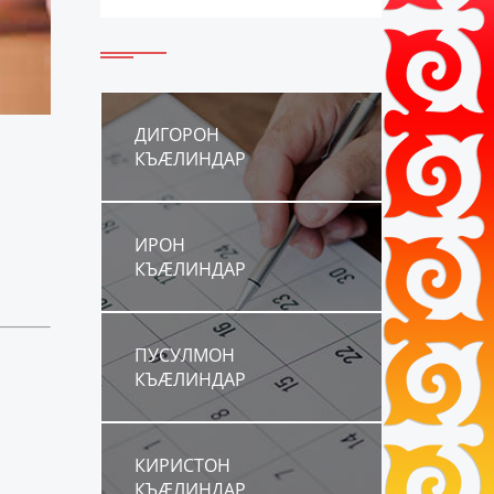
ДИГОРОН
КЪÆЛИНДАР
ИРОН
КЪÆЛИНДАР
ПУСУЛМОН
КЪÆЛИНДАР
КИРИСТОН
КЪÆЛИНДАР