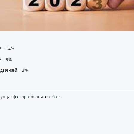
 – 14%
 – 9%
одзæнæй – 3%
йунцæ фæсарæйнаг агентбæл.