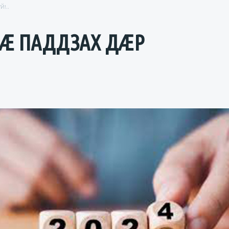
!..
Æ ПАДДЗАХ ДÆР