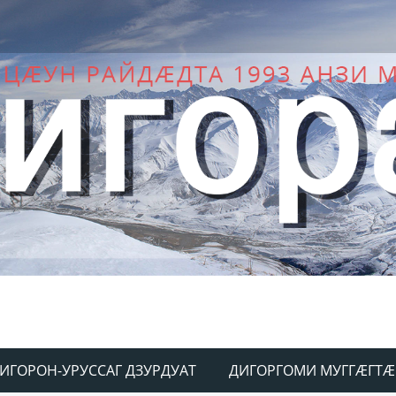
ИГОРОН-УРУССАГ ДЗУРДУАТ
ДИГОРГОМИ МУГГÆГТÆ