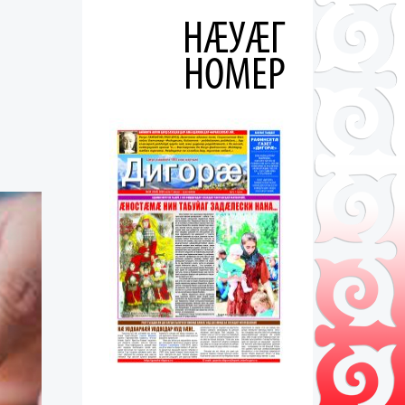
НÆУÆГ
НОМЕР