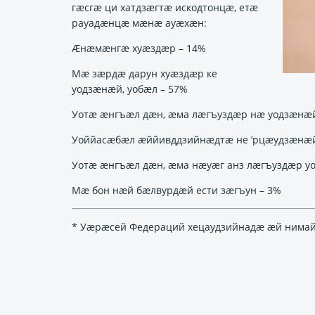
гæсгæ ци хатдзæгтæ искодтонцæ, етæ
рауадæнцæ мæнæ ауæхæн:
Æнæмæнгæ хуæздæр – 14%
Мæ зæрдæ дарун хуæздæр ке
уодзæнæй, уобæл – 57%
Уотæ æнгъæл дæн, æма лæгъуздæр нæ уодзæнæй
Уоййасæбæл æййивддзийнæдтæ не ’рцæудзæнæй
Уотæ æнгъæл дæн, æма нæуæг анз лæгъуздæр у
Мæ бон нæй бæлвурдæй ести зæгъун – 3%
* Уæрæсей Федераций хецаудзийнадæ æй нима