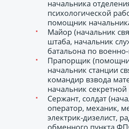
начальника отделени
психологической рабо
помощник начальника
Майор (начальник свя
штаба, начальник слу
батальона по военно-
Прапорщик (помощник
начальник станции св
командир взвода мат
начальник секретной 
Сержант, солдат (нач
оператор, механик, м
электрик-дизелист, р
обменного пункта ФПС