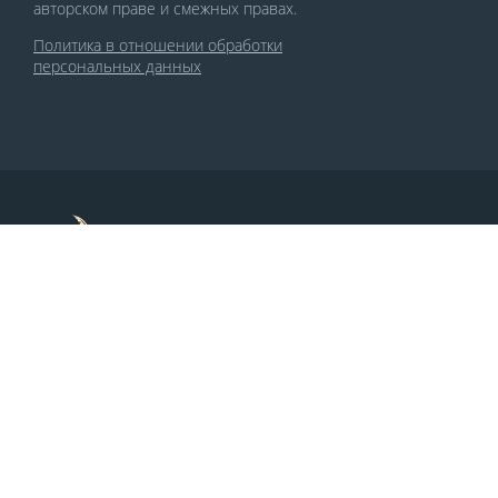
авторском праве и смежных правах.
Политика в отношении обработки
персональных данных
По заказу Комитета по делам печати и
массовых коммуникаций РСО-Алания