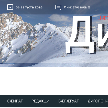
09 августа 2026
Финсетæ нæмæ
СÆЙРАГ
РЕДАКЦИ
БÆРÆГУАТ
ДИГОРОН-