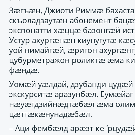
Зӕгъӕн, Джиоти Риммӕ бахаст
скъоладзаутӕн абонемент бац
экспонатти хӕццӕ базонгӕй ист
Устур ахургӕнӕн киунугутӕ кӕ
уой нимайгӕй, ӕригон ахургӕнг
цубурметражон роликтӕ ӕма к
фӕндӕ.
Уомӕй уӕлдай, дзубанди цудӕ
экскурситӕ аразунбӕл, Еумӕйа
нӕуӕгдзийнӕдтӕбӕл ӕма оли
цӕттӕкӕнунадӕбӕл.
– Аци фембӕлд арӕзт ке ‘рцудӕ