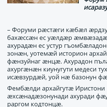
исаразу
– Форуми рӕстӕги кӕбӕл ӕрдз
бахӕссӕн ес уӕлдӕр ӕмвӕзадӕ
ахурадӕн ес устур гъомбӕладон
зонӕн, уотемӕй историон арх
фӕнзуйнаг ӕнцӕ. Ахурадон пъл
ахургӕнӕн киунугути медеси т
исӕвзурдӕй, уой нӕ базонун фӕн
Фембӕлди архайгутӕ Иристони 
ӕхсӕнадӕзонунади ахуради фӕ
раргом кодтонцӕ.