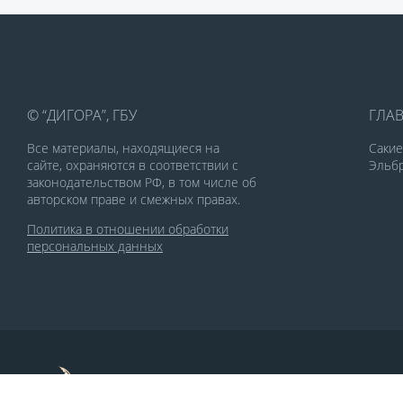
© “ДИГОРА”, ГБУ
ГЛА
Все материалы, находящиеся на
Саки
сайте, охраняются в соответствии с
Эльбр
законодательством РФ, в том числе об
авторском праве и смежных правах.
Политика в отношении обработки
персональных данных
По заказу Комитета по делам печати и
массовых коммуникаций РСО-Алания