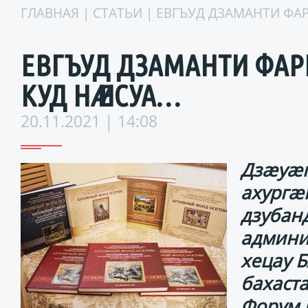
ГЛАВНАЯ
|
СТАТЬИ
| ЕВГЪУД ДЗАМАНТИ ФА
ЕВГЪУД ДЗАМАНТИ ФАР
КУД НӔ ИСУА…
20.11.2021 | 14:08
Дзӕуӕг
ахургӕ
дзубан
админи
хецау 
бахаст
Форум 