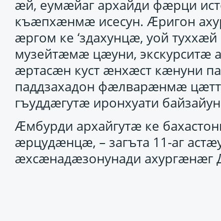
ӕй, еумӕйаг архайди фӕрци ис
къӕпхӕнмӕ исесун. Ӕригон аху
ӕргом ке ‘здахунцӕ, уой туххӕй
музейтӕмӕ цӕуни, экскурситӕ 
ӕртасӕн куст ӕнхӕст кӕнуни п
паддзахадон фӕлварӕнмӕ цӕтт
гъуддӕгутӕ иронхуати байзайу
Ӕмбурди архайгутӕ ке бахастон
ӕрцудӕнцӕ, – загъта 11-аг астӕ
ӕхсӕнадӕзонунади ахургӕнӕг Д