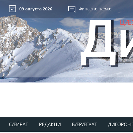
09 августа 2026
Финсетæ нæмæ
СÆЙРАГ
РЕДАКЦИ
БÆРÆГУАТ
ДИГОРОН-