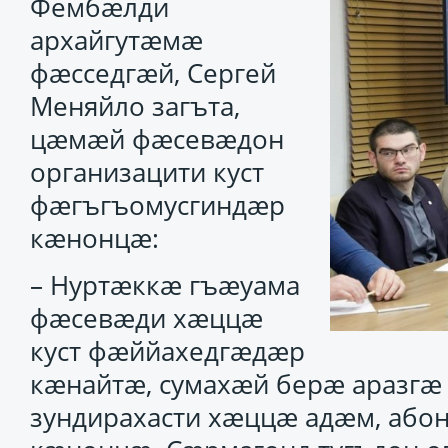
Фембӕлди
архайгутӕмӕ
фӕсседгӕй, Сергей
Меняйло загъта,
цӕмӕй фӕсевӕдон
организацити куст
фӕгъгъомусгиндӕр
кӕнонцӕ:
– Нуртӕккӕ гъӕуама
фӕсевӕди хӕццӕ
куст фӕййахедгӕдӕр
кӕнайтӕ, сумахӕй берӕ аразгӕ 
зундирахасти хӕццӕ адӕм, або