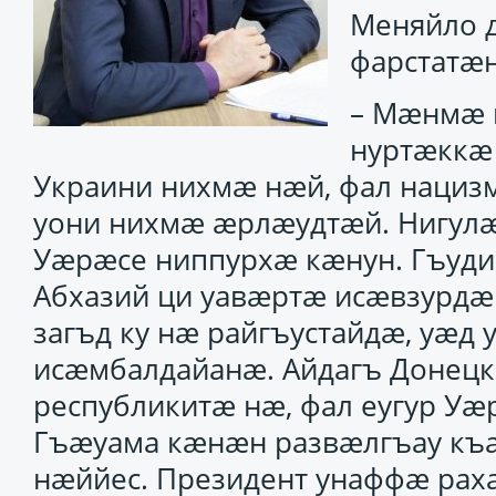
Меняйло 
фарстатӕн
– Мӕнмӕ 
нуртӕккӕ 
Украини нихмӕ нӕй, фал нациз
уони нихмӕ ӕрлӕудтӕй. Нигул
Уӕрӕсе ниппурхӕ кӕнун. Гъуди
Абхазий ци уавӕртӕ исӕвзурдӕ
загъд ку нӕ райгъустайдӕ, уӕд
исӕмбалдайанӕ. Айдагъ Донецк
республикитӕ нӕ, фал еугур Уӕ
Гъӕуама кӕнӕн развӕлгъау къ
нӕййес. Президент унаффӕ рахас