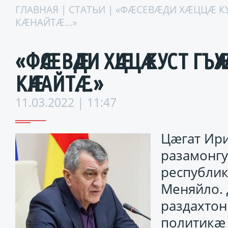
ГЛАВНАЯ
|
СТАТЬИ
| «ФӔСЕВӔДИ ХӔЦЦӔ К
КӔНАЙТӔ…»
«ФӔСЕВӔДИ ХӔЦЦӔ КУСТ ГЪ
КӔНАЙТӔ…»
11.03.2022 | 11:47
Цӕгат Ир
разамонг
республи
Меняйло. 
раздахтон
политикӕ 