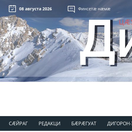
08 августа 2026
Финсетæ нæмæ
СÆЙРАГ
РЕДАКЦИ
БÆРÆГУАТ
ДИГОРОН-