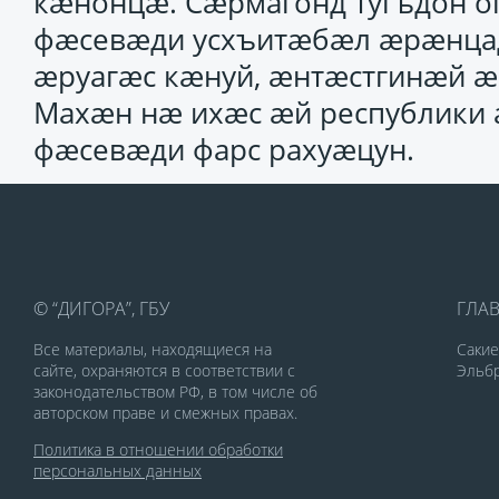
кӕнонцӕ. Сӕрмагонд тугъдон оп
фӕсевӕди усхъитӕбӕл ӕрӕнцадӕ
ӕруагӕс кӕнуй, ӕнтӕстгинӕй 
Махӕн нӕ ихӕс ӕй республики
фӕсевӕди фарс рахуӕцун.
© “ДИГОРА”, ГБУ
ГЛА
Все материалы, находящиеся на
Саки
сайте, охраняются в соответствии с
Эльбр
законодательством РФ, в том числе об
авторском праве и смежных правах.
Политика в отношении обработки
персональных данных