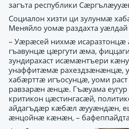
загъта республики Сӕргълӕууӕг
Социалон хизти ци зулунмӕ ха
Меняйло уомӕ раздахта уӕлдай
– Уӕрӕсей нихмӕ исаразтонцӕ 
гъавунцӕ цӕргути ӕма, фиццаг
зундирахаст исӕмӕнтъери кӕну
унаффитӕмӕ рахездзӕнӕнцӕ, у
хабӕрттӕ игъосунцӕ, уоми рас
равзарӕн ӕнцӕ. Гъӕуама еугу
критикон цӕстингасӕй, полити
айдагъдӕр кӕбӕл ӕууӕндӕн, е
ӕнцойнӕ кӕнӕн, – бафеппайдта