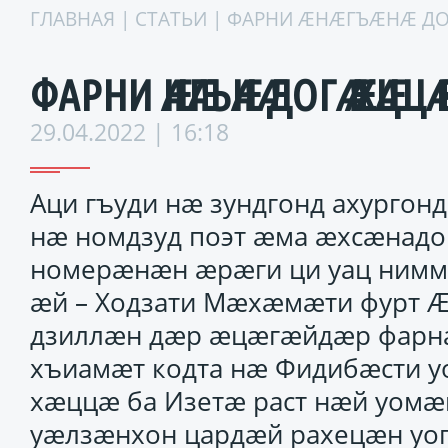
ГЛАВНАЯ
|
СТАТЬИ
| ФАРНИ ӔНӔГЪӔНӔ ДО
ФАРНИ ӔНӔГЪӔНӔ ДОГӔ Ӕ ХӔЦ
29.04.2022 | 16:18
Аци гъуди нӕ зундгонд ахургон
нӕ номдзуд поэт ӕма ӕхсӕнадо
номерӕнӕн ӕрӕги ци уац ниммух
ӕй – Ходзати Мӕхӕмӕти фурт Ӕ
дзиллӕн дӕр ӕцӕгӕйдӕр фарнӕ
хъиамӕт кодта нӕ Фидибӕсти у
хӕццӕ ба Изетӕ раст нӕй уомӕ
уӕлзӕнхон цардӕй рахецӕн уог