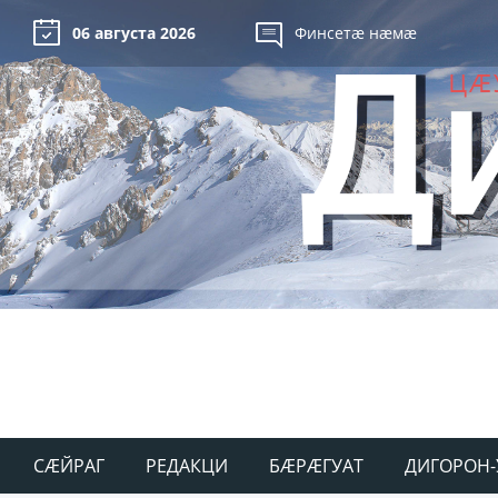
06 августа 2026
Финсетæ нæмæ
СÆЙРАГ
РЕДАКЦИ
БÆРÆГУАТ
ДИГОРОН-