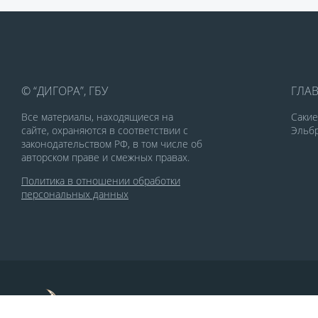
© “ДИГОРА”, ГБУ
ГЛА
Все материалы, находящиеся на
Саки
сайте, охраняются в соответствии с
Эльбр
законодательством РФ, в том числе об
авторском праве и смежных правах.
Политика в отношении обработки
персональных данных
По заказу Комитета по делам печати и
массовых коммуникаций РСО-Алания