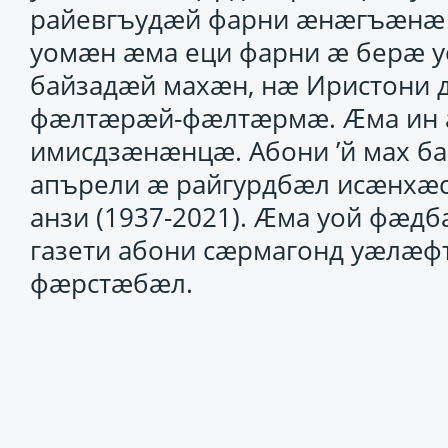
райевгъудӕй фарни ӕнӕгъӕнӕ д
уомӕн ӕма еци фарни ӕ берӕ 
байзадӕй махӕн, нӕ Иристони
фӕлтӕрӕй-фӕлтӕрмӕ. Ӕма ин ӕ
имисдзӕнӕнцӕ. Абони ’й мах ба
апърели ӕ райгурдбӕл исӕнхӕс
анзи (1937-2021). Ӕма уой фӕ
газети абони сӕрмагонд уӕлӕфт
фӕрстӕбӕл.