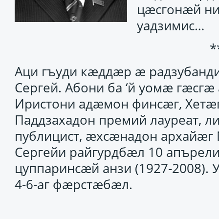
цӕсгонӕй ни
уадзимис…
*
Аци гъуди кӕддӕр ӕ радзубанд
Сергей. Абони ба ‘й уомӕ гӕсг
Иристони адӕмон финсӕг, Хетӕ
Паддзахадон премий лауреат, л
публицист, ӕхсӕнадон архайӕг
Сергейи райгурдбӕл 10 апърел
цуппаринсӕй анзи (1927-2008)
4-6-аг фӕрстӕбӕл.