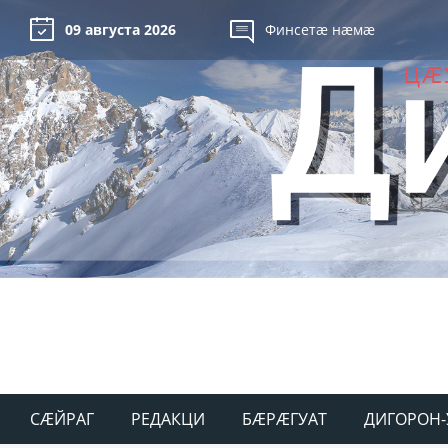
09 августа 2026
Финсетæ нæмæ
СÆЙРАГ
РЕДАКЦИ
БÆРÆГУАТ
ДИГОРОН-