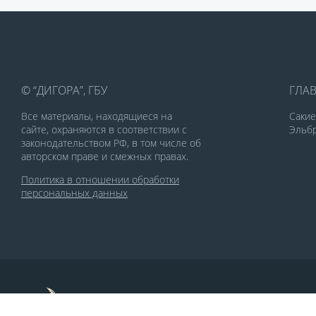
© “ДИГОРА”, ГБУ
ГЛА
Все материалы, находящиеся на
Саки
сайте, охраняются в соответствии с
Эльбр
законодательством РФ, в том числе об
авторском праве и смежных правах.
Политика в отношении обработки
персональных данных
По заказу Комитета по делам печати и
массовых коммуникаций РСО-Алания