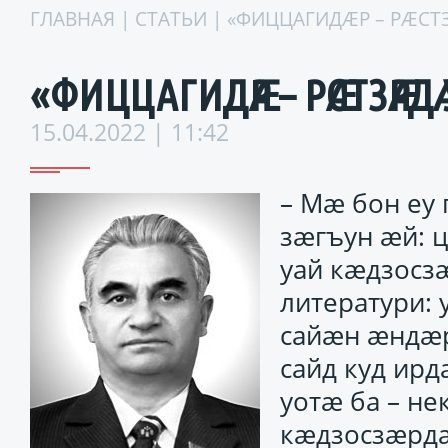
ГЛАВНАЯ
|
СТАТЬИ
| «ФИЦЦАГИДӔР – РӔСТЗ
«ФИЦЦАГИДӔР – РӔСТЗӔРДӔ 
15.04.2022 | 11:42
– Мӕ бон еу
зӕгъун ӕй: ц
уай кӕдзосз
литератури:
сайӕн ӕндӕр
сайд куд ирд
уотӕ ба – н
кӕдзосзӕрдӕ