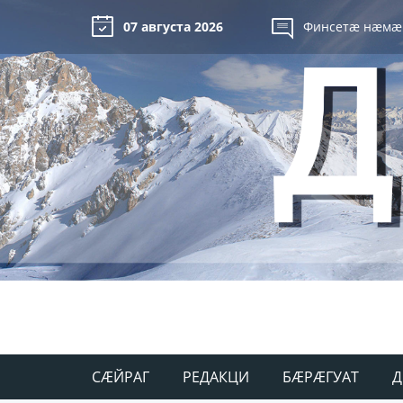
07 августа 2026
Финсетæ нæмæ
СÆЙРАГ
РЕДАКЦИ
БÆРÆГУАТ
Д