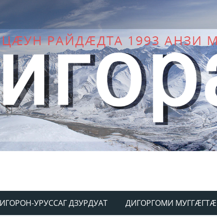
ИГОРОН-УРУССАГ ДЗУРДУАТ
ДИГОРГОМИ МУГГÆГТÆ