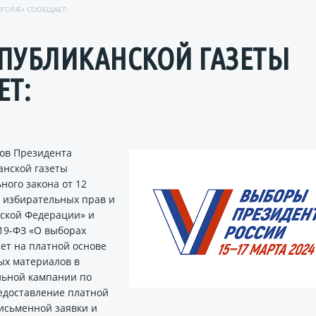
ИГОРÆ» СООБЩАЕТ:
СПУБЛИКАНСКОЙ ГАЗЕТЫ
Т:
ров Президента
анской газеты
ного закона от 12
х избирательных прав и
йской Федерации» и
19-ФЗ «О выборах
ет на платной основе
ых материалов в
льной кампании по
едоставление платной
исьменной заявки и