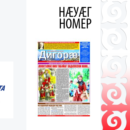
НÆУÆГ
НОМЕР