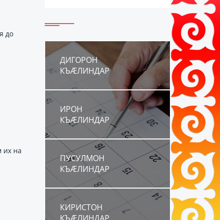
я до
ДИГОРОН
КЪÆЛИНДАР
ИРОН
КЪÆЛИНДАР
 их на
ПУСУЛМОН
КЪÆЛИНДАР
КИРИСТОН
КЪÆЛИНДАР