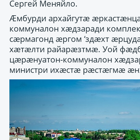
Сергей Меняйло.
Ӕмбурди архайгутӕ ӕркастӕнц
коммуналон хӕдзаради компле
сӕрмагонд ӕргом ‘здӕхт ӕрцуд
хӕтӕлти райарӕзтмӕ. Уой фӕдб
цӕрӕнуатон-коммуналон хӕдзар
министри ихӕстӕ рӕстӕгмӕ ӕ