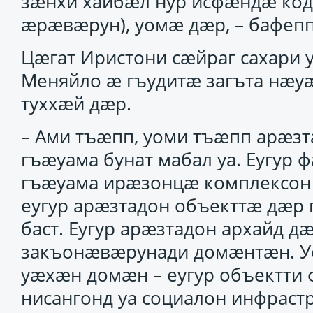
зӕнхи хайбӕл нур исфӕндӕ ко
ӕрӕвӕрун), уомӕ дӕр, – бафепп
Цӕгат Иристони сӕйраг сахари 
Меняйло ӕ гъудитӕ загъта нӕу
туххӕй дӕр.
– Ами тъӕпп, уоми тъӕпп арӕ
гъӕуама бунат мабал уа. Еугур
гъӕуама ирӕзонцӕ комплексон 
еугур арӕзтадон объекттӕ дӕр
баст. Еугур арӕзтадон архайд д
закъонӕвӕрунади домӕнтӕн. У
уӕхӕн домӕн – еугур объектти
нисангонд уа социалон инфрастр