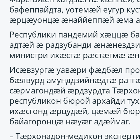
бафеппайдта, уотемӕй еугур ку
ӕрцӕуонцӕ ӕнаййеппӕй ӕма 
Республики пандемий хӕццӕ ба
адтӕй ӕ радзубанди ӕнӕнездз
министри ихӕстӕ рӕстӕгмӕ ӕ
Исӕвзургӕ уавӕри фӕдбӕл про
бӕлвурд амунддзийнӕдтӕ ратгӕ
сӕрмагондӕй ӕрдзурдта Тӕрхон
республикон бюрой архайди ту
ихӕсгонд ӕрцудӕй, цӕмӕй бюр
байагоронцӕ нӕуӕг адӕймаг.
– Тӕрхонадон-медикон эксперт