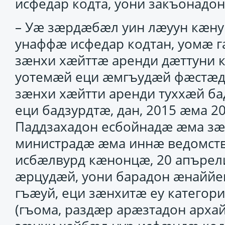
исфедар кодта, уони закъонадон
– Уӕ зӕрдӕбӕл уин лӕуун кӕнун
унаффӕ исфедар кодтан, уомӕ
зӕнхи хӕйттӕ аренди дӕттуни к
уотемӕй еци ӕмгъудӕй фӕстӕ
зӕнхи хӕйтти аренди туххӕй ба
еци бадзурдтӕ, дан, 2015 ӕма 2
Паддзахадон есбойнадӕ ӕма зӕ
министрадӕ ӕма иннӕ ведомст
исбӕлвурд кӕнонцӕ, 20 апърел
ӕрцудӕй, уони барадон ӕнаййе
гъӕуй, еци зӕнхитӕ еу категор
(гъома, раздӕр арӕзтадон арха