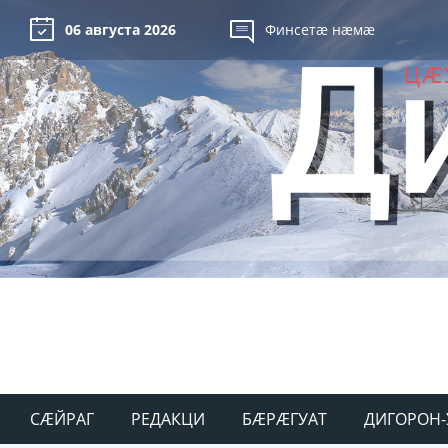
06 августа 2026
Финсетæ нæмæ
СÆЙРАГ
РЕДАКЦИ
БÆРÆГУАТ
ДИГОРОН-