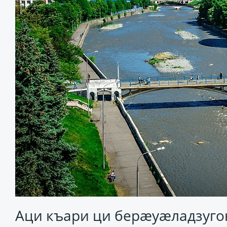
Аци къари ци берæуæладзуго