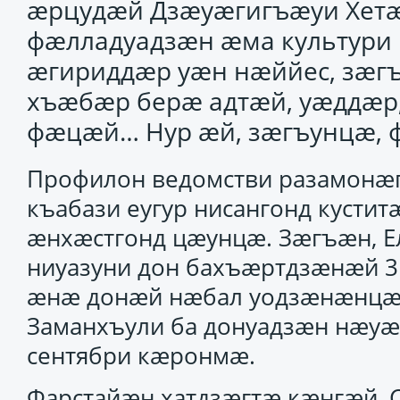
æрцудæй Дзæуæгигъæуи Хетæ
фæлладуадзæн æма культури 
æгириддæр уæн нæййес, зæг
хъæбæр берæ адтæй, уæддæр,
фæцæй… Нур æй, зæгъунцæ, 
Профилон ведомстви разамонӕг
къабази еугур нисангонд кусти
ӕнхӕстгонд цӕунцӕ. Зӕгъӕн, 
ниуазуни дон бахъӕртдзӕнӕй 3
ӕнӕ донӕй нӕбал уодзӕнӕнцӕ
Заманхъули ба донуадзӕн нӕу
сентябри кӕронмӕ.
Фарстайӕн хатдзӕгтӕ кӕнгӕй, 