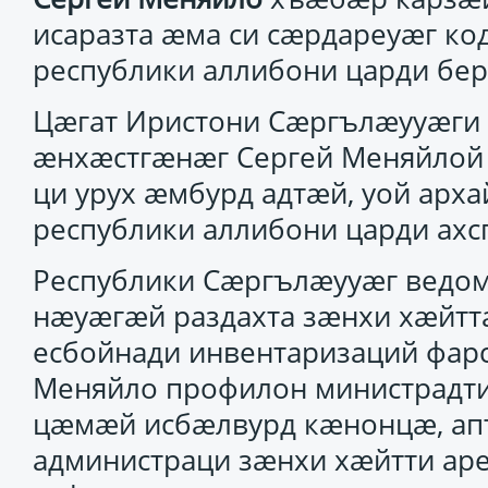
исаразта ӕма си сӕрдареуӕг код
республики аллибони царди бер
Цӕгат Иристони Сӕргълӕууӕги
ӕнхӕстгӕнӕг Сергей Меняйлой 
ци урух ӕмбурд адтӕй, уой арх
республики аллибони царди ахс
Республики Сӕргълӕууӕг ведом
нӕуӕгӕй раздахта зӕнхи хӕйт
есбойнади инвентаризаций фар
Меняйло профилон министрадти
цӕмӕй исбӕлвурд кӕнонцӕ, а
администраци зӕнхи хӕйтти ар