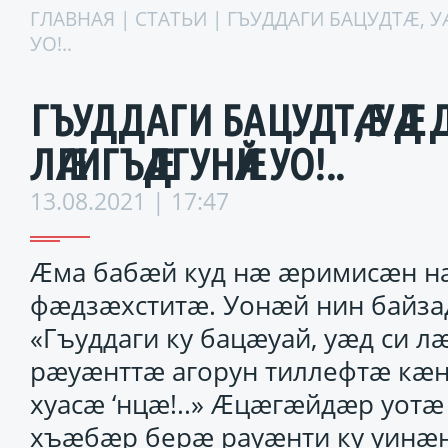
ГЛАВНАЯ
|
СТАТЬИ
| ГЪУДДАГИ БАЦУДТӔ, 
УО!..
ГЪУДДАГИ БАЦУДТӔ, УӔД
ЛӔГИГЪӔДГУНӔЙ УО!..
13.08.2021 | 17:47
Ӕма бабӕй куд нӕ ӕримисӕн н
фӕдзӕхститӕ. Уонӕй нин байза
«Гъуддаги ку бацӕуай, уӕд си 
рӕуӕнттӕ агорун тиллефтӕ кӕн
хуасӕ ‘нцӕ!..» Ӕцӕгӕйдӕр уотӕ 
хъӕбӕр берӕ рауӕнти ку уинӕ