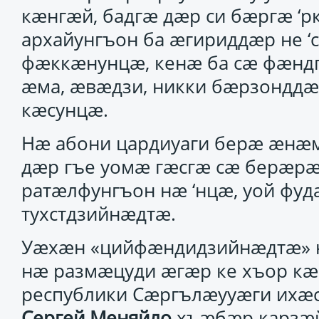
кӕнгӕй, бадгӕ дӕр си бӕргӕ ‘р
архайунгъон ба ӕгириддӕр не ‘
фӕккӕнунцӕ, кенӕ ба сӕ фӕнд
ӕма, ӕвӕдзи, никки бӕрзондд
кӕсунцӕ.
Нӕ абони цардиуаги берӕ ӕнӕм
дӕр гъе уомӕ гӕсгӕ сӕ берӕр
ратӕлфунгъон нӕ ‘нцӕ, уой фу
тухстдзийнӕдтӕ.
Уӕхӕн «цийфӕндидзийнӕдтӕ» 
нӕ размӕцуди ӕгӕр ке хъор кӕ
республики Сӕргълӕууӕги ихӕ
Сергей Меняйло
хъӕбӕр карзӕй