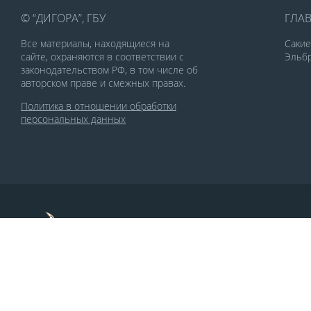
© “ДИГОРА”, ГБУ
ГЛА
Все материалы, находящиеся на
Саки
сайте, охраняются в соответствии с
Эльбр
законодательством РФ, в том числе об
авторском праве и смежных правах.
Политика в отношении обработки
персональных данных
По заказу Комитета по делам печати и
массовых коммуникаций РСО-Алания