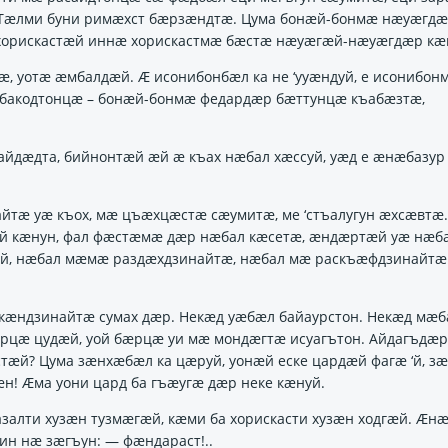
Тӕлми буни римӕхст бӕрзӕндтӕ. Цума бонӕй-бонмӕ нӕуӕгд
 хорискастӕй иннӕ хорискастмӕ бӕстӕ нӕуӕгӕй-нӕуӕгдӕр кӕ
гӕ, уотӕ ӕмбалдӕй. Ӕ исонибонбӕл ка не ‘ууӕндуй, е исонибо
 бакодтонцӕ – бонӕй-бонмӕ федардӕр бӕттунцӕ къабӕзтӕ,
йдӕдта, бийнонтӕй ӕй ӕ къах нӕбал хӕссуй, уӕд е ӕнӕбазур
йтӕ уӕ къох, мӕ цъӕхцӕстӕ сӕумитӕ, ме ‘стъалугун ӕхсӕвтӕ.
й кӕнун, фал фӕстӕмӕ дӕр нӕбал кӕсетӕ, ӕндӕртӕй уӕ нӕб
ӕй, нӕбал мӕмӕ раздӕхдзинайтӕ, нӕбал мӕ раскъӕфдзинайтӕ
кӕндзинайтӕ сумах дӕр. Некӕд уӕбӕл байаурстон. Некӕд мӕ
рцӕ цудӕй, уой бӕрцӕ уи мӕ мондӕгтӕ исуагътон. Айдагъдӕр
стӕй? Цума зӕнхӕбӕл ка цӕруй, уонӕй еске цардӕй фагӕ ‘й, з
ӕн! Ӕма уони цард ба гъӕугӕ дӕр неке кӕнуй.
залти хузӕн тузмӕгӕй, кӕми ба хорискасти хузӕн ходгӕй. Ӕн
ин нӕ зӕгъун: — фӕндараст!..