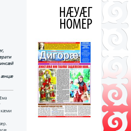
НÆУÆГ
НОМЕР
г,
ӕрати
зинсӕй
д ӕнцӕ
Ӕма
у
 кӕми
ӕр.
агӕ