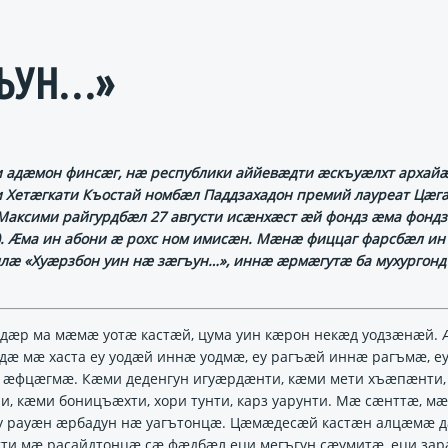
ӔГЪУН…»
 адӕмон финсӕг, нӕ республики аййевӕдти ӕскъуӕлхт архайӕ
 Хетӕгкати Къостай номбӕл Паддзахадон премий лауреат Цӕг
Максими райгурдбӕл 27 августи исӕнхӕст ӕй фондз ӕма фонд
0). Ӕма ин абони ӕ рохс ном имисӕн. Мӕнӕ фиццаг фарсбӕл ин
лӕ «Хуӕрзбон уин нӕ зӕгъун…», иннӕ ӕрмӕгутӕ ба мухургон
ӕр ма мӕмӕ уотӕ кастӕй, цума уин кӕрон некӕд уодзӕнӕй. 
дӕ мӕ хаста еу уодӕй иннӕ уодмӕ, еу рагъӕй иннӕ рагъмӕ, е
ӕфцӕгмӕ. Кӕми деденгун игуӕрдӕнти, кӕми мети хъӕпӕнти,
, кӕми боницъӕхти, хори тунти, карз уарунти. Мӕ сӕнттӕ, мӕ
у рауӕн ӕрбадун нӕ уагътонцӕ. Цӕмӕдесӕй кастӕн алцӕмӕ д
тти мӕ расайдтонцӕ сӕ фӕдбӕл еци мегъгун сӕумитӕ, еци зар