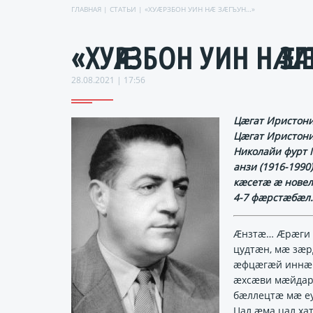
ГЛАВНАЯ
|
СТАТЬИ
| «ХУӔРЗБОН УИН НӔ ЗӔГЪУН…»
«ХУӔРЗБОН УИН НӔ З
28.08.2021 | 17:56
Цӕгат Иристони
Цӕгат Иристони
Николайи фурт 
анзи (1916-199
кӕсетӕ ӕ новел
4-7 фӕрстӕбӕл.
Ӕнзтӕ… Ӕрӕги д
цудтӕн, мӕ зӕр
ӕфцӕгӕй иннӕ 
ӕхсӕви мӕйдари
бӕллецтӕ мӕ е
Цал ӕма цал ха