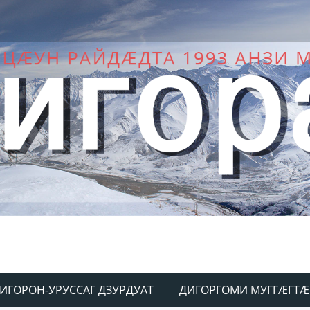
ИГОРОН-УРУССАГ ДЗУРДУАТ
ДИГОРГОМИ МУГГÆГТÆ