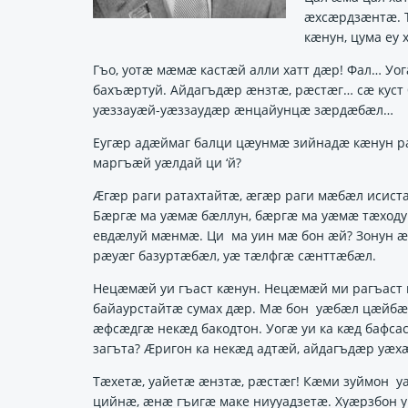
ӕхсӕрдзӕнтӕ. 
кӕнун, цума еу
Гъо, уотӕ мӕмӕ кастӕй алли хатт дӕр! Фал… Уо
бахъӕртуй. Айдагъдӕр ӕнзтӕ, рӕстӕг… сӕ куст
уӕззауӕй-уӕззаудӕр ӕнцайунцӕ зӕрдӕбӕл…
Еугӕр адӕймаг балци цӕунмӕ зийнадӕ кӕнун ра
маргъӕй уӕлдай ци ‘й?
Ӕгӕр раги ратахтайтӕ, ӕгӕр раги мӕбӕл исиста
Бӕргӕ ма уӕмӕ бӕллун, бӕргӕ ма уӕмӕ тӕходу
евдӕлуй мӕнмӕ. Ци ма уин мӕ бон ӕй? Зонун 
рӕуӕг базуртӕбӕл, уӕ тӕлфгӕ сӕнттӕбӕл.
Нецӕмӕй уи гъаст кӕнун. Нецӕмӕй ми рагъаст 
байаурстайтӕ сумах дӕр. Мӕ бон уӕбӕл цӕйбӕ
ӕфсӕдгӕ некӕд бакодтон. Уогӕ уи ка кӕд бафса
загъта? Ӕригон ка некӕд адтӕй, айдагъдӕр уӕх
Тӕхетӕ, уайетӕ ӕнзтӕ, рӕстӕг! Кӕми зуймон уа
цийнӕ, ӕнӕ гъигӕ маке ниууадзетӕ. Хуӕрзбон у