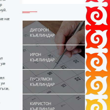
ӕр
нуй.
нмӕ нӕ
ДИГОРОН
КЪÆЛИНДАР
ИРОН
ал
КЪÆЛИНДАР
 уӕ
бӕл
ПУСУЛМОН
 уи
КЪÆЛИНДАР
ӕгъгӕ,
ӕ
КИРИСТОН
КЪÆЛИНДАР