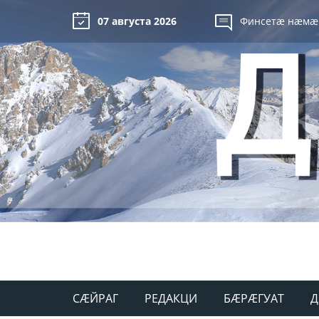
07 августа 2026
Финсетæ нæмæ
СÆЙРАГ
РЕДАКЦИ
БÆРÆГУАТ
Д