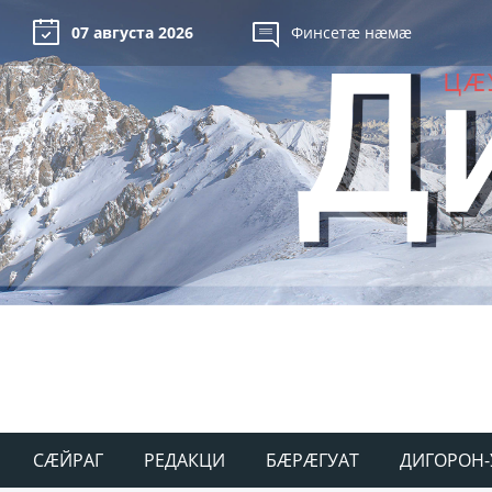
07 августа 2026
Финсетæ нæмæ
СÆЙРАГ
РЕДАКЦИ
БÆРÆГУАТ
ДИГОРОН-