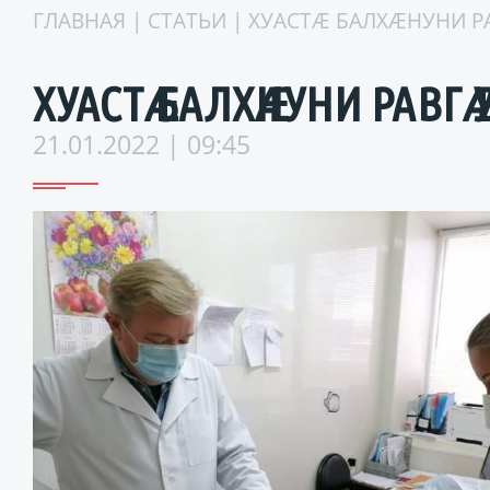
ГЛАВНАЯ
|
СТАТЬИ
| ХУАСТӔ БАЛХӔНУНИ 
ХУАСТӔ БАЛХӔНУНИ РАВГӔ
21.01.2022 | 09:45