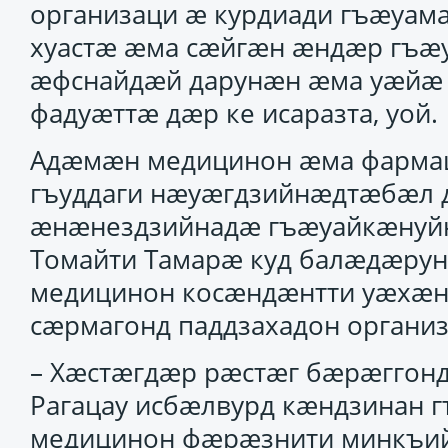
организаци ӕ курдиади гъӕуам
хуастӕ ӕма сӕйгӕн ӕндӕр гъӕ
ӕфснайдӕй дарунӕн ӕма уӕйӕ 
фадуӕттӕ дӕр ке исаразта, уой.
Адӕмӕн медицинон ӕма фарма
гъуддаги нӕуӕгдзийнӕдтӕбӕл д
ӕнӕнездзийнадӕ гъӕуайкӕнуй
Томайти Тамарӕ куд балӕдӕрун
медицинон косӕндӕнтти уӕхӕн
сӕрмагонд паддзахадон органи
– Хӕстӕгдӕр рӕстӕг бӕрӕггон
Рагацау исбӕлвурд кӕндзинан 
медицинон фӕрӕзнити минкъи