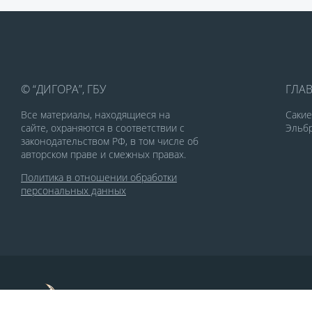
© “ДИГОРА”, ГБУ
ГЛА
Все материалы, находящиеся на
Саки
сайте, охраняются в соответствии с
Эльбр
законодательством РФ, в том числе об
авторском праве и смежных правах.
Политика в отношении обработки
персональных данных
По заказу Комитета по делам печати и
массовых коммуникаций РСО-Алания