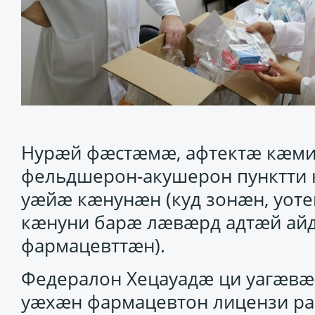
Нурӕй фӕстӕмӕ, афтектӕ кӕми
фельдшерон-акушерон пунктти 
уӕйӕ кӕнунӕн (куд зонӕн, уот
кӕнуни барӕ лӕвӕрд адтӕй ай
фармацевттӕн).
Федералон Хецауадӕ ци уагӕвӕ
уӕхӕн фармацевтон лицензи ра