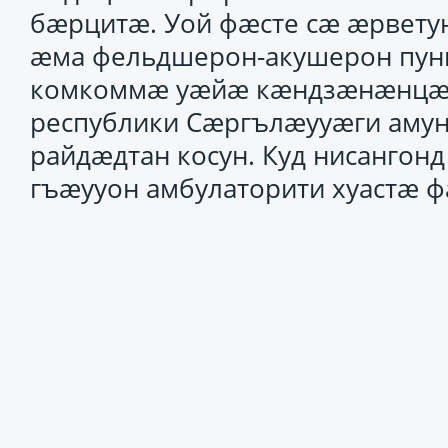
бӕрцитӕ. Уой фӕсте сӕ ӕрвету
ӕма фельдшерон-акушерон пун
комкоммӕ уӕйӕ кӕндзӕнӕнцӕ 
республики Сӕргълӕууӕги аму
райдӕдтан косун. Куд нисанго
гъӕууон амбулаторити хуастӕ