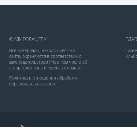
© “ДИГОРА”, ГБУ
ГЛА
Все материалы, находящиеся на
Саки
сайте, охраняются в соответствии с
Эльбр
законодательством РФ, в том числе об
авторском праве и смежных правах.
Политика в отношении обработки
персональных данных
По заказу Комитета по делам печати и
массовых коммуникаций РСО-Алания