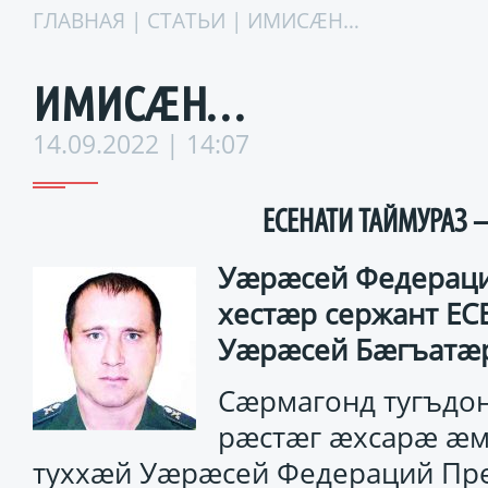
ГЛАВНАЯ
|
СТАТЬИ
| ИМИСÆН…
ИМИСÆН…
14.09.2022 | 14:07
ЕСЕНАТИ ТАЙМУРАЗ 
Уæрæсей Федераци
хестæр сержант Е
Уæрæсей Бæгъатæр
Сæрмагонд тугъдо
рæстæг æхсарæ æм
туххæй Уæрæсей Федераций Пре