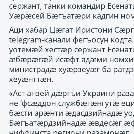
сержант, танки командир Есена
Уæрæсей Бæгъатæри кадгин ном
Аци хабар Цæгат Иристони Сæ
telegram-канали фегъосун кодта
уотемæй хестæр сержант Есенат
æбæрæгæй исæфт адæми номхи
министрадæ хуæрзеуæг ба рат
хеуæнттæн.
«Аст анзей дæргъи Украини раз
не ‘фсæддон службæгæнгутæ ец
бæсти арæнти æдасдзийнадæ у
Бæгъатæрдзийнадæ æвдесæг æфс
ниффинста региони разамонæг.