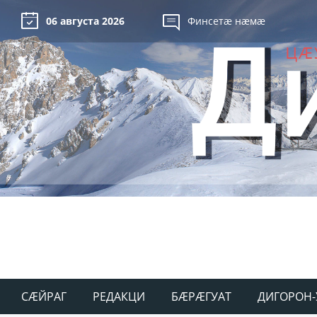
06 августа 2026
Финсетæ нæмæ
СÆЙРАГ
РЕДАКЦИ
БÆРÆГУАТ
ДИГОРОН-