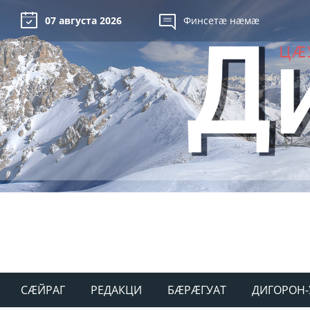
07 августа 2026
Финсетæ нæмæ
СÆЙРАГ
РЕДАКЦИ
БÆРÆГУАТ
ДИГОРОН-