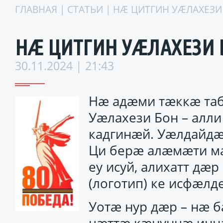
ГЛАВНАЯ
|
СТАТЬИ
| НÆ ЦИТГИН УÆЛАХЕЗ
НÆ ЦИТГИН УÆЛАХЕЗИ
30.11.2024 | 21:43
Нæ адæми тæккæ таб
Уæлахези Бон – алл
кадгинæй. Уæлдайдæ
Ци берæ алæмæти м
еу исуй, алихатт дæ
(логотип) ке исфæлде
Уотæ нур дæр – нæ 