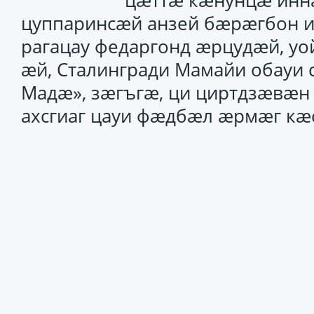
цæттæ кæнунцæ иннæ
цуппаринсæй анзей бæрæгбон 
рагацау федаргонд æрцудæй, уо
æй, Сталингради Мамайи обауи
Мадæ», зæгъгæ, ци циртдзæвæн 
ахсгиаг цауи фæдбæл æрмæг кæс