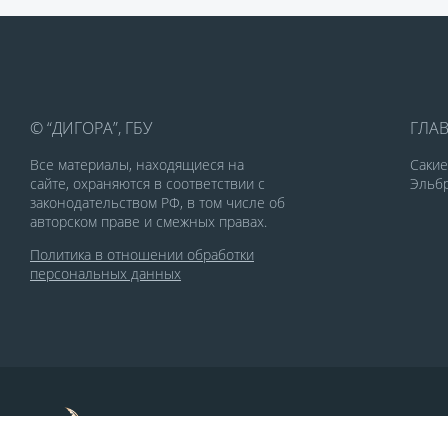
© “ДИГОРА”, ГБУ
ГЛА
Все материалы, находящиеся на
Саки
сайте, охраняются в соответствии с
Эльбр
законодательством РФ, в том числе об
авторском праве и смежных правах.
Политика в отношении обработки
персональных данных
По заказу Комитета по делам печати и
массовых коммуникаций РСО-Алания