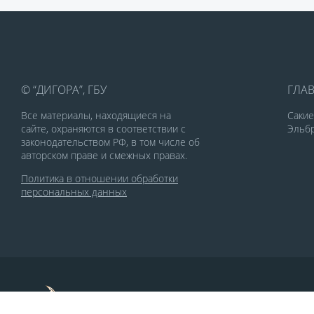
© “ДИГОРА”, ГБУ
ГЛА
Все материалы, находящиеся на
Саки
сайте, охраняются в соответствии с
Эльбр
законодательством РФ, в том числе об
авторском праве и смежных правах.
Политика в отношении обработки
персональных данных
По заказу Комитета по делам печати и
массовых коммуникаций РСО-Алания