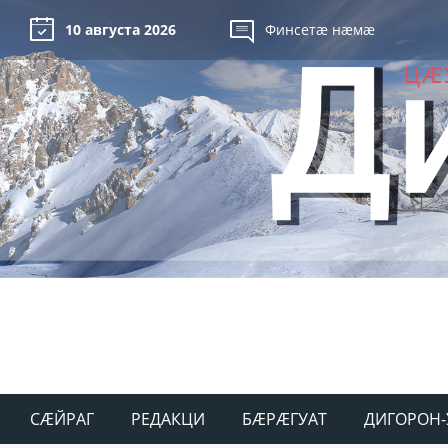
10 августа 2026
Финсетæ нæмæ
СÆЙРАГ
РЕДАКЦИ
БÆРÆГУАТ
ДИГОРОН-