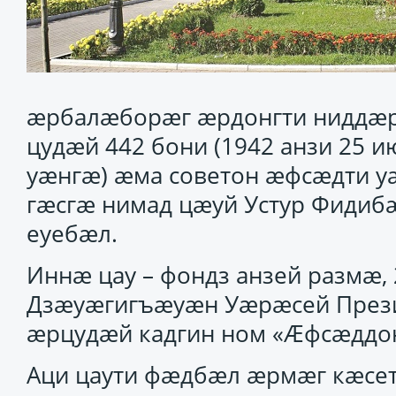
æрбалæборæг æрдонгти ниддæр
цудæй 442 бони (1942 анзи 25 и
уæнгæ) æма советон æфсæдти 
гæсгæ нимад цæуй Устур Фидиб
еуебæл.
Иннæ цау – фондз анзей размæ, 
Дзæуæгигъæуæн Уæрæсей Прези
æрцудæй кадгин ном «Æфсæддон
Аци цаути фæдбæл æрмæг кæсет