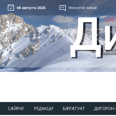
08 августа 2026
Финсетæ нæмæ
СÆЙРАГ
РЕДАКЦИ
БÆРÆГУАТ
ДИГОРОН-