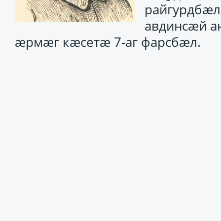
райгурдбӕл
авдинсӕй ан
ӕрмӕг кӕсетӕ 7-аг фарсбӕл.