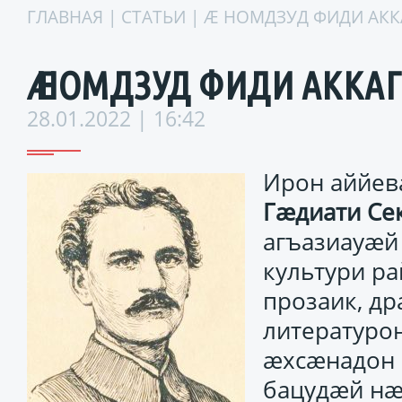
ГЛАВНАЯ
|
СТАТЬИ
| Ӕ НОМДЗУД ФИДИ АКК
Ӕ НОМДЗУД ФИДИ АККАГ
28.01.2022 | 16:42
Ирон аййев
Гӕдиати Се
агъазиауӕй
культури ра
прозаик, др
литературо
ӕхсӕнадон 
бацудӕй нӕ