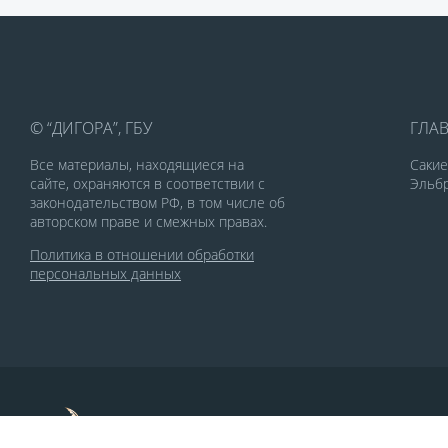
© “ДИГОРА”, ГБУ
ГЛА
Все материалы, находящиеся на
Саки
сайте, охраняются в соответствии с
Эльбр
законодательством РФ, в том числе об
авторском праве и смежных правах.
Политика в отношении обработки
персональных данных
По заказу Комитета по делам печати и
массовых коммуникаций РСО-Алания