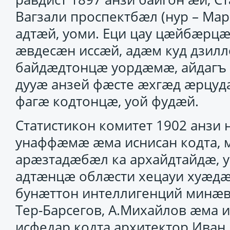
Вагзали проспектбӕл (нур – Мар
адтӕй, уоми. Еци цау цӕйбӕрц
ӕвдесӕн иссӕй, адӕм куд дзил
байдӕдтонцӕ уордӕмӕ, айдагъ е
дууӕ анзей фӕсте ӕхгӕд ӕрцуд
фагӕ кодтонцӕ, уой фудӕй.
Статистикон комитет 1902 анз
унаффӕмӕ ӕма иснисан кодта, 
арӕзтадӕбӕл ка архайдтайдӕ, 
адтӕнцӕ облӕсти хецауи хуӕдӕ
бунӕттон интеллигенций минӕвӕ
Тер-Барсегов, А.Михайлов ӕма
исфедар кодта архитектор Иван