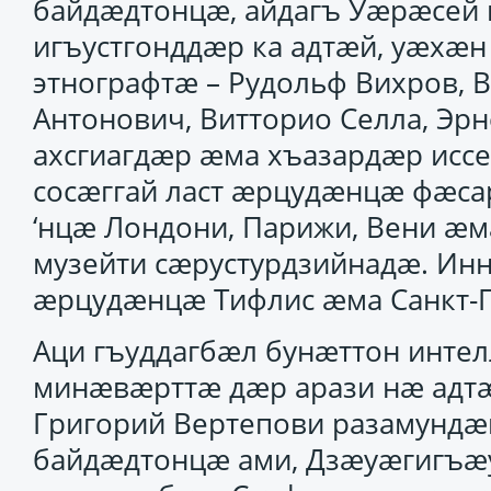
байдӕдтонцӕ, айдагъ Уӕрӕсей
игъустгонддӕр ка адтӕй, уӕхӕн
этнографтӕ – Рудольф Вихров, 
Антонович, Витторио Селла, Эр
ахсгиагдӕр ӕма хъазардӕр исс
сосӕггай ласт ӕрцудӕнцӕ фӕс
‘нцӕ Лондони, Парижи, Вени ӕ
музейти сӕрустурдзийнадӕ. Ин
ӕрцудӕнцӕ Тифлис ӕма Санкт-
Аци гъуддагбӕл бунӕттон инте
минӕвӕрттӕ дӕр арази нӕ адтӕ
Григорий Вертепови разамундӕ
байдӕдтонцӕ ами, Дзӕуӕгигъӕу