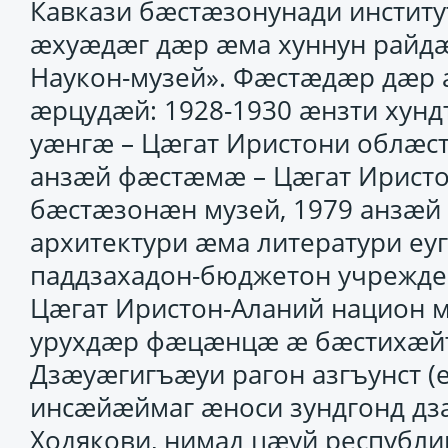
Кавкази бӕстӕзонунади институ
ӕхуӕдӕг дӕр ӕма хуннун райд
Наукон-музей». Фӕстӕдӕр дӕр 
ӕрцудӕй: 1928-1930 ӕнзти хунд
уӕнгӕ – Цӕгат Иристони облӕс
анзӕй фӕстӕмӕ – Цӕгат Иристо
бӕстӕзонӕн музей, 1979 анзӕй 
архитектури ӕма литератури еуг
паддзахадон-бюджетон учрежде
Цӕгат Иристон-Аланий национ м
урухдӕр фӕцӕнцӕ ӕ бӕстихӕй
Дзӕуӕгигъӕуи рагон азгъунст (
инсӕйӕймаг ӕноси зундгонд дз
Ходякови, нимад цӕуй республ