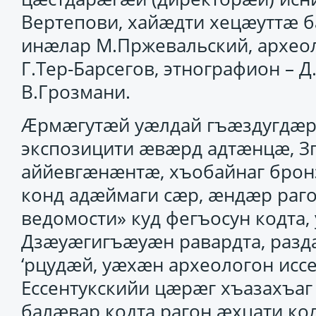
Вертепови, хайӕдти хецӕуттӕ б
инӕлар М.Пржевальский, археол
Г.Тер-Барсегов, этнографион –
В.Грозмани.
Ӕрмӕгутӕй уӕлдай гъӕздугдӕр 
экспозицити ӕвӕрд адтӕнцӕ, З
аййевгӕнӕнтӕ, хъобайнаг бро
конд адӕймаги сӕр, ӕндӕр раго
ведомости» куд фегъосун кодта
Дзӕуӕгигъӕуӕн равардта, разд
‘рцудӕй, уӕхӕн археологон исс
Ессентукскийи цӕрӕг хъазахъаг
балӕвар кодта рагон ӕхцати к