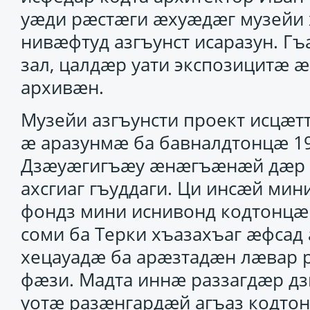
уӕди рӕстӕги ӕхуӕдӕг музейи 
нивӕфтуд азгъунст исаразун. Гъ
зал, цалдӕр уати экспозицитӕ
архивӕн.
Музейи азгъунсти проект исцӕт
ӕ аразунмӕ ба бавналдтонцӕ 19
Дзӕуӕгигъӕу ӕнӕгъӕнӕй дӕр е
ахсгиаг гъуддаги. Ци инсӕй ми
фондз мини иснивонд кодтонцӕ
соми ба Терки хъазахъаг ӕфсад
хецауадӕ ба арӕзтадӕн лӕвар р
фӕзи. Мадта иннӕ раззагдӕр дзи
уотӕ разӕнгардӕй агъаз кодто