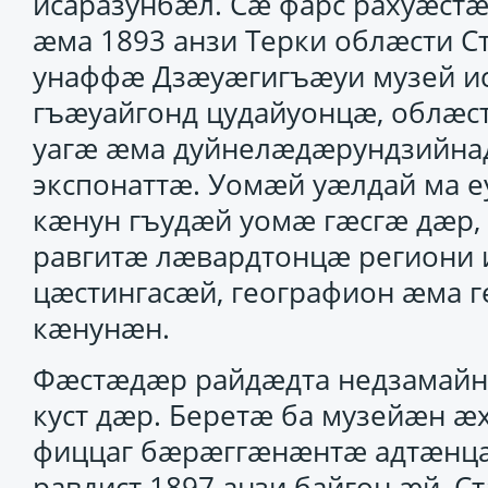
исаразунбӕл. Сӕ фарс рахуӕст
ӕма 1893 анзи Терки облӕсти Ст
унаффӕ Дзӕуӕгигъӕуи музей ис
гъӕуайгонд цудайуонцӕ, облӕс
уагӕ ӕма дуйнелӕдӕрундзийнад
экспонаттӕ. Уомӕй уӕлдай ма 
кӕнун гъудӕй уомӕ гӕсгӕ дӕр, 
равгитӕ лӕвардтонцӕ региони 
цӕстингасӕй, географион ӕма г
кӕнунӕн.
Фӕстӕдӕр райдӕдта недзамайн
куст дӕр. Беретӕ ба музейӕн 
фиццаг бӕрӕггӕнӕнтӕ адтӕнцӕ
равдист 1897 анзи байгон ӕй, С