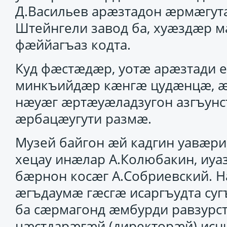
Д.Васильев арӕзтадон ӕрмӕгут
Штейнгели завод ба, хуӕздӕр м
фӕййагъаз кодта.
Куд фӕстӕдӕр, уотӕ арӕзтади 
минкъийдӕр кӕнгӕ цудӕнцӕ, ӕм
нӕуӕг ӕртӕуӕладзугон азгъунст
ӕрбацӕугути размӕ.
Музей байгон ӕй кадгин уавӕри,
хецау инӕлар А.Колюбакин, иуа
бӕрнон косӕг А.Собриевский. 
ӕгъдаумӕ гӕсгӕ исаргъудта суг
ба сӕрмагонд ӕмбурди равзурс
цӕстдарӕгӕй (директорӕй) исн