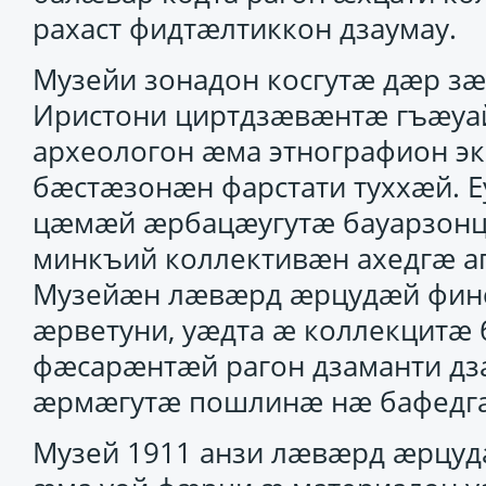
рахаст фидтӕлтиккон дзаумау.
Музейи зонадон косгутӕ дӕр з
Иристони циртдзӕвӕнтӕ гъӕуа
археологон ӕма этнографион э
бӕстӕзонӕн фарстати туххӕй. Е
цӕмӕй ӕрбацӕугутӕ бауарзонц
минкъий коллективӕн ахедгӕ аг
Музейӕн лӕвӕрд ӕрцудӕй финс
ӕрветуни, уӕдта ӕ коллекцитӕ 
фӕсарӕнтӕй рагон дзаманти д
ӕрмӕгутӕ пошлинӕ нӕ бафедгӕ
Музей 1911 анзи лӕвӕрд ӕрцуд