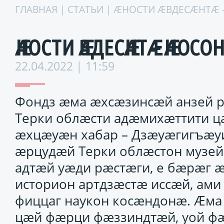
ГЛАВНАЯ
|
СТАТЬИ
| ӔНОСТИ ӔВДЕСӔНТӔ
ӔНОСТИ ӔВДЕСӔНТӔ – ӔНОСО
22.04.2022 | 11:59
Фондз ӕма ӕхсӕзинсӕй анзей ра
Терки облӕсти адӕмихӕттити ц
ӕхцӕуӕн хабар – Дзӕуӕгигъӕуи
ӕрцудӕй Терки облӕстон музей
адтӕй уӕди рӕстӕги, е бӕрӕг ӕ
историон артдзӕстӕ иссӕй, ами
фиццаг наукон косӕндонӕ. Ӕма
цӕй фӕрци фӕззиндтӕй, уой ф