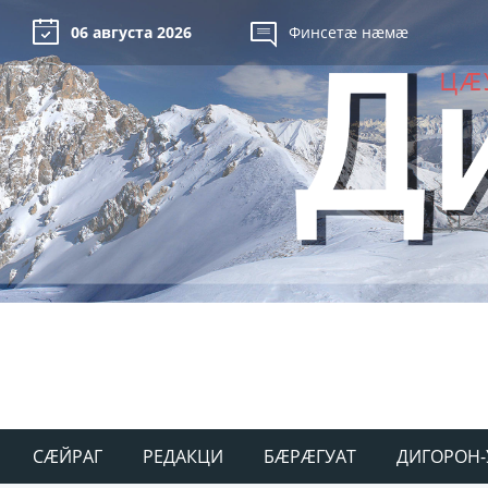
06 августа 2026
Финсетæ нæмæ
СÆЙРАГ
РЕДАКЦИ
БÆРÆГУАТ
ДИГОРОН-