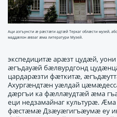
Аци азгъунсти æ рæстæги адтæй Теркаг облæсти музей, аб
маддæлон æвзаг æма литератури Музей.
экспедицитӕ арӕзт цудӕй, уони
ӕгъдауӕй бӕлвурдгонд цудӕнцӕ
цардарӕзти фӕткитӕ, ӕгъдӕут
Ахургӕндтӕн уӕлдай цӕмӕдесса
дӕргъи ка фӕллӕудтӕй ӕма гъӕ
еци недзамайнаг культурӕ. Ӕм
фӕстӕмӕ Дзӕуӕгигъӕумӕ еу и