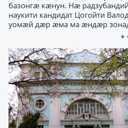
базонгӕ кӕнун. Нӕ радзубандий
наукити кандидат Цогойти Вало
уомӕй дӕр ӕма ма ӕндӕр зона
* 