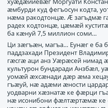
хуӕдӕййевӕг Моргуати Констан
ӕмбурди куд фегъосун кодта, у
нӕма ракодтонцӕ. Ӕ загъдмӕ г
радех кодтонцӕ, цӕмӕй кустит
ба кӕнуй 7,5 миллион соми…
Ци зӕгъӕн, магъа… Еунӕг е ба 
паддзахади Президент Владими
гӕсгӕ аци анз Уӕрӕсей нимад 
культурон бундаради Анзбӕл, уӕ
уомӕй ӕхсӕнади дӕр ӕма хеца
гъӕуй, нӕ адӕми ӕности царда
уодварни хӕзнатӕ ке фӕрци гъ
нӕ исонибони фӕлтӕртӕмӕ ке