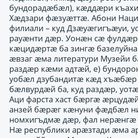
бундорадӕбӕл), кӕддӕри къахи
Хӕдзари фӕзуӕттӕ. Абони Наци
филиали – куд Дзӕуӕгигъӕуи, 
рауӕнти дӕр. Уонӕн сӕ фулдӕр 
кӕцидӕртӕ ба зингӕ базелуйна
ӕвзаг ӕма литератури Музейи б
раздӕр кӕми адтӕй, е) бундоро
уобӕл дзубандитӕ кӕд хъӕбӕр
бӕлвурдӕй ба, куд раздӕр, уот
Аци фарста хаст бӕргӕ ӕрцудӕ
анзей бӕрӕг кӕнуни фӕдбӕл н
номхигъдмӕ дӕр, фал нерӕнгӕ
Нӕ республики арӕзтади ӕма а