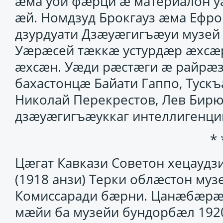
ӕма уой фӕрци ӕ материалон 
ӕй. Номдзуд Брокгауз ӕма Ефро
дзурдуати Дзӕуӕгигъӕуи музей
Уӕрӕсей тӕккӕ устурдӕр ӕхсӕ
ӕхсӕн. Уӕди рӕстӕги ӕ райрӕ
бахастонцӕ Байати Гаппо, Тускъ
Николай Перекрестов, Лев Бир
дзӕуӕгигъӕуккаг интеллигенц
* 
Цӕгат Кавкази Советон хецаудз
(1918 анзи) Терки облӕстон му
Комиссаради бӕрни. Цанӕбӕрӕг
мӕйи ба музейи бундорбӕл 192