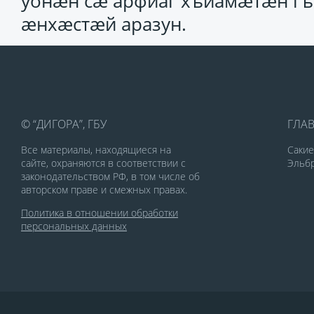
уонӕн сӕ арфиаг хъиамӕтӕн г
ӕнхӕстӕй аразун.
© “ДИГОРА”, ГБУ
ГЛА
Все материалы, находящиеся на
Саки
сайте, охраняются в соответствии с
Эльбр
законодательством РФ, в том числе об
авторском праве и смежных правах.
Политика в отношении обработки
персональных данных