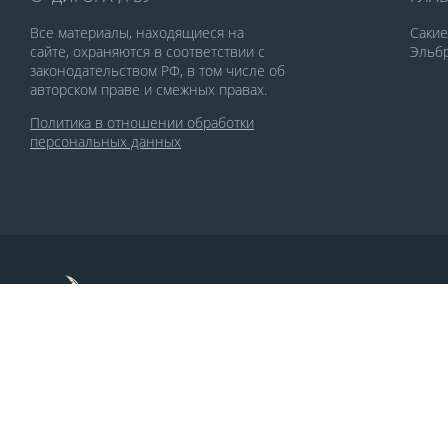
Все материалы, находящиеся на
Саки
сайте, охраняются в соответствии с
Эльбр
законодательством РФ, в том числе об
авторском праве и смежных правах.
Политика в отношении обработки
персональных данных
По заказу Комитета по делам печати и
массовых коммуникаций РСО-Алания