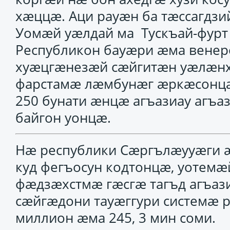
хӕццӕ. Аци рауӕн ба тӕссагдзи
Уомӕй уӕлдай ма Тускъай-фурт
Республикон бауӕри ӕма венер
хуӕцгӕнезӕй сӕйгитӕн уӕлӕнх
фарстамӕ лӕмбунӕг ӕркӕсонцӕ
250 бунати ӕнцӕ агъазиау агъа
байгон уонцӕ.
Нӕ республики Сӕргълӕууӕги ӕ
куд фегъосун кодтонцӕ, уотем
фӕдзӕхстмӕ гӕсгӕ тагъд агъаз
сӕйгӕдони тауӕггури системӕ 
миллион ӕма 245, 3 мин соми.