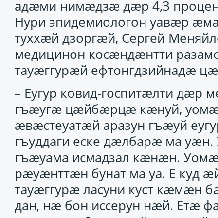
адӕми нимӕдзӕ дӕр 4,3 проце
Нури эпидемиологон уавӕр ӕма
туххӕй дзоргӕй, Сергей Меняй
медицинон косӕндӕнтти разамо
тауӕггурӕй ефтонгдзийнадӕ ц
– Еугур ковид-госпитӕлти дӕр 
гъӕугӕ цӕйбӕрцӕ кӕнуй, уомӕ
ӕвӕстеуатӕй аразун гъӕуй еуг
гъуддаги еске дӕлбарӕ ма уӕн.
гъӕуама исмадзал кӕнӕн. Уомӕ
рӕуӕнттӕн бунат ма уа. Е куд ӕ
тауӕггурӕ ласуни куст кӕмӕн 
дан, нӕ бон иссерун нӕй. Етӕ 