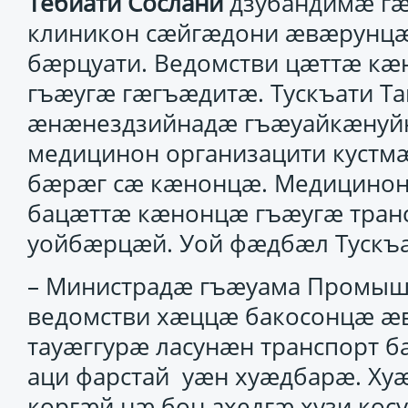
Тебиати Сослани
дзубандимӕ гӕс
клиникон сӕйгӕдони ӕвӕрунцӕ
бӕрцуати. Ведомстви цӕттӕ кӕ
гъӕугӕ гӕгъӕдитӕ. Тускъати Та
ӕнӕнездзийнадӕ гъӕуайкӕнуй
медицинон организацити кустм
бӕрӕг сӕ кӕнонцӕ. Медицинон 
бацӕттӕ кӕнонцӕ гъӕугӕ тран
уойбӕрцӕй. Уой фӕдбӕл Тускъай
– Министрадӕ гъӕуама Промыш
ведомстви хӕццӕ бакосонцӕ ӕ
тауӕггурӕ ласунӕн транспорт б
аци фарстай уӕн хуӕдбарӕ. Ху
коргӕй нӕ бон ахедгӕ хузи косу