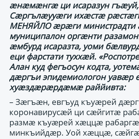
ӕнӕмӕнгӕ ци исаразун гъӕуй,
Сӕргълӕууӕги ихӕстӕ рӕстӕг
МЕНЯЙЛО ӕрӕги министрадти ӕ
муниципалон оргӕнти разамон
ӕмбурд исаразта, уоми бӕлвур
еци фарстати туххӕй. «Роспотр
Алан куд фегъосун кодта, уот
дӕргъи эпидемиологон уавӕ
хуӕздӕрӕрдӕмӕ раййивта:
– Зӕгъӕн, евгъуд къуӕрей дӕр
коронавирусӕй ци сӕйгитӕ раб
размӕ къуӕрей хӕццӕ рабаргӕй
минкъийдӕр. Уой хӕццӕ, сӕйгӕ