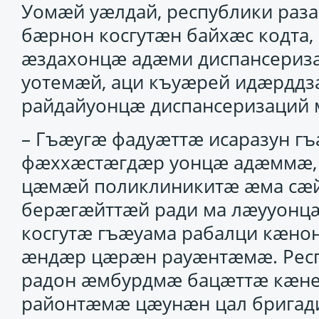
Уомӕй уӕлдай, республики раз
бӕрнон косгутӕн байхӕс кодта
ӕздахонцӕ адӕми диспансериза
уотемӕй, аци къуӕрей идӕрддз
райдайуонцӕ диспансеризаций 
– Гъӕугӕ фадуӕттӕ исаразун г
фӕххӕстӕгдӕр уонцӕ адӕммӕ, –
цӕмӕй поликлиникитӕ ӕма сӕй
берӕгӕйттӕй ради ма лӕууонцӕ
косгутӕ гъӕуама рабалци кӕн
ӕндӕр цӕрӕн рауӕнтӕмӕ. Респ
радон ӕмбурдмӕ бацӕттӕ кӕне
районтӕмӕ цӕунӕн цал бригади