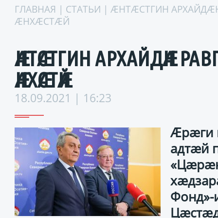
ГЛАВНАЯ
|
СТАТЬИ
| ӔНТӔСТГИН АРХАЙДӔ
ӔНХӔСТӔЙ
ӔНТӔСТГИН АРХАЙДӔН РАВГ
ӔНХӔСТӔЙ
18.09.2021 | 16:23
Ӕрӕги 
адтӕй 
«Цӕрӕн
хӕдзар
Фонд»-и
Цӕстӕд