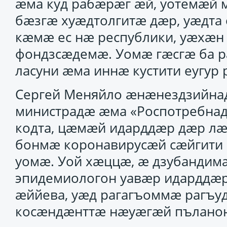
ӕма куд рабӕрӕг ӕй, уотемӕй 
бӕзгӕ хуӕдтолгитӕ дӕр, уӕдта
кӕмӕ ес нӕ республики, уӕхӕ
фондзсӕдемӕ. Уомӕ гӕсгӕ ба р
ласуни ӕма иннӕ кустити еугур
Сергей Меняйло ӕнӕнездзийна
министрадӕ ӕма «Роспотребнад
кодта, цӕмӕй идарддӕр дӕр лӕ
бонмӕ коронавирусӕй сӕйгити
уомӕ. Уой хӕццӕ, ӕ дзубандимӕ
эпидемиологон уавӕр идарддӕ
ӕййева, уӕд рагагъоммӕ рагъу
косӕндӕнттӕ нӕуӕгӕй пъланон