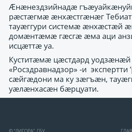
Ӕнӕнездзийнадӕ гъӕуайкӕнуйн
рӕстӕгмӕ ӕнхӕстгӕнӕг Тебиат
тауӕггури системӕ ӕнхӕстӕй 
домӕнтӕмӕ гӕсгӕ ӕма аци анз
исцӕттӕ уа.
Куститӕмӕ цӕстдард уодзӕнӕй 
«Росздравнадзор» -и экспертти 
сӕйгӕдони ма ку зӕгъӕн, тауӕ
уӕлӕнхасӕн бӕрцуати.
© “ДИГОРА”, ГБУ
ГЛА