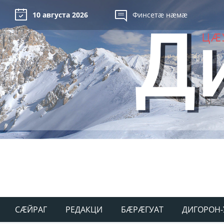
10 августа 2026
Финсетæ нæмæ
СÆЙРАГ
РЕДАКЦИ
БÆРÆГУАТ
ДИГОРОН-