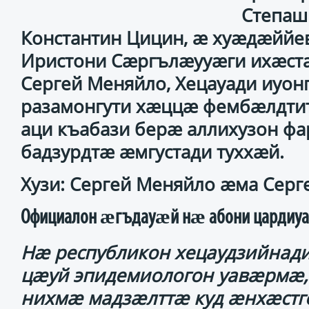
Степаш
Константин Цицин, ӕ хуӕдӕййе
Иристони Сӕргълӕууӕги ихӕс
Сергей Меняйло, Хецауади иуон
разамонгути хӕццӕ фембӕлдти
аци къабази берӕ аллихузон фа
бадзурдтӕ ӕмгустади туххӕй.
Хузи: Сергей Меняйло ӕма Серг
Официалон ӕгъдауӕй нӕ абони цардиуаги
Нӕ республикон хецаудзийнади
цӕуй эпидемиологон уавӕрмӕ,
нихмӕ мадзӕлттӕ куд ӕнхӕстг