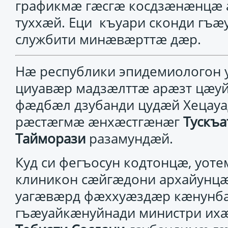
графикмӕ гӕсгӕ косдзӕнӕнцӕ
туххӕй. Еци къуари сконди гъӕ
службити минӕвӕрттӕ дӕр.
Нӕ республики эпидемиологон 
циуавӕр мадзӕлттӕ арӕзт цӕуй
фӕдбӕл дзубанди цудӕй Хецауа
рӕстӕгмӕ ӕнхӕстгӕнӕг
Тускъа
Тайморази
разамундӕй.
Куд си фегъосун кодтонцӕ, уоте
клиникон сӕйгӕдони архайунцӕ
уагӕвӕрд фӕххуӕздӕр кӕнунб
гъӕуайкӕнуйнади министри их