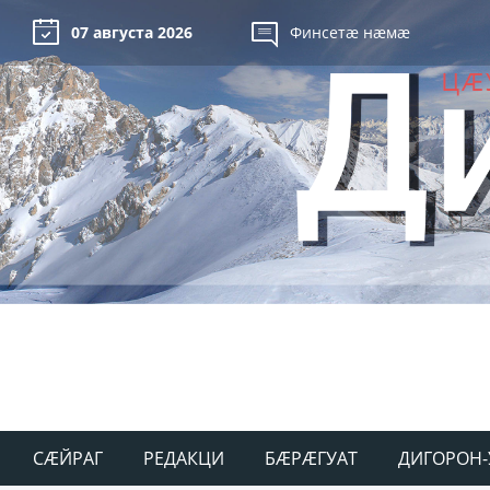
07 августа 2026
Финсетæ нæмæ
СÆЙРАГ
РЕДАКЦИ
БÆРÆГУАТ
ДИГОРОН-