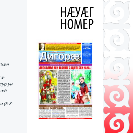
НÆУÆГ
НОМЕР
сбӕл
тӕ
тур ун
хӕй
 (6-8-