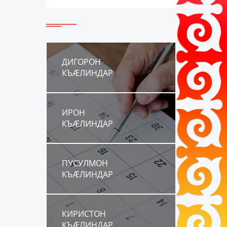
ДИГОРОН
КЪÆЛИНДАР
ИРОН
КЪÆЛИНДАР
ПУСУЛМОН
КЪÆЛИНДАР
КИРИСТОН
КЪÆЛИНДАР