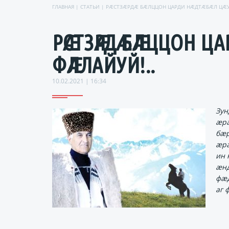
ГЛАВНАЯ
|
СТАТЬИ
| РӔСТЗӔРДӔ БӔЛЦЦОН ЦАРДИ НӔДТӔБӔЛ ЦӔУ
РӔСТЗӔРДӔ БӔЛЦЦОН ЦАР
ФӔЛЛАЙУЙ!..
10.02.2021 | 16:34
Зун
ӕрӕ
бӕр
ӕрӕ
ин 
ӕнд
фӕд
аг 