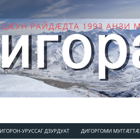
ИГОРОН-УРУССАГ ДЗУРДУАТ
ДИГОРГОМИ МУГГÆГТÆ