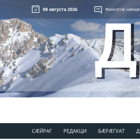
08 августа 2026
Финсетæ нæмæ
СÆЙРАГ
РЕДАКЦИ
БÆРÆГУАТ
Д