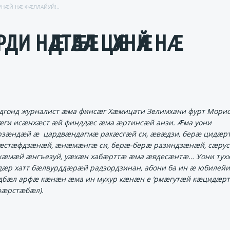
НӔЙ НӔ ФӔЛЛАЙУЙ!..
ДИ НӔДТӔБӔЛ ЦӔУНӔЙ НӔ
дгонд журналист ӕма финсӕг Хӕмицати Зелимхани фурт Мори
ги исӕнхӕст ӕй финддӕс ӕма ӕртинсӕй анзи. Ӕма уони
зӕндӕй ӕ цардвӕндагмӕ ракӕсгӕй си, ӕвӕдзи, берӕ цидӕр
стӕфдзӕнӕй, ӕнӕмӕнгӕ си, берӕ-берӕ разиндзӕнӕй, сӕрус
кӕмӕй ӕнгъезуй, уӕхӕн хабӕрттӕ ӕма ӕвдесӕнтӕ… Уони тух
ӕр хатт бӕлвурддӕрӕй радзордзинан, абони ба ин ӕ юбилейи
бӕл арфӕ кӕнӕн ӕма ин мухур кӕнӕн е ‘рмӕгутӕй кӕцидӕрти
фӕрстӕбӕл).