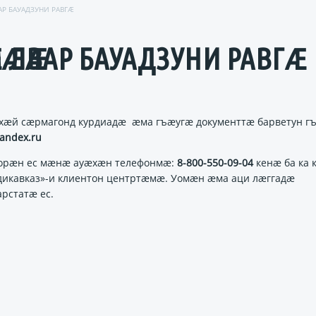
Р БАУАДЗУНИ РАВГӔ
МӔ ЛӔВАР БАУАДЗУНИ РАВГӔ
ххӕй сӕрмагонд курдиадӕ ӕма гъӕугӕ документтӕ барветун г
andex.ru
зорӕн ес мӕнӕ ауӕхӕн телефонмӕ:
8-800-550-09-04
кенӕ ба ка 
дикавказ»-и клиентон центртӕмӕ. Уомӕн ӕма аци лӕггадӕ
рстатӕ ес.