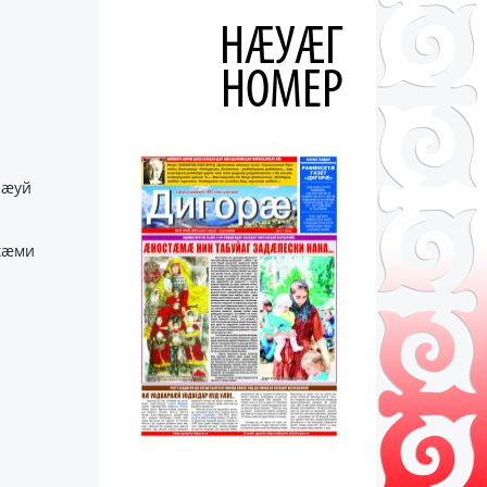
НÆУÆГ
НОМЕР
ъӕуй
кӕми