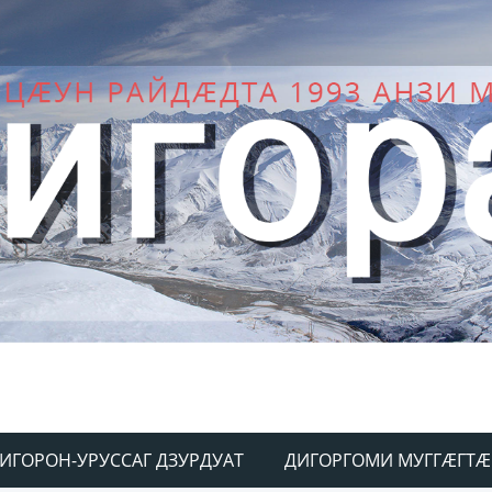
ИГОРОН-УРУССАГ ДЗУРДУАТ
ДИГОРГОМИ МУГГÆГТÆ