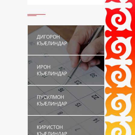
ДИГОРОН
КЪÆЛИНДАР
ИРОН
КЪÆЛИНДАР
ПУСУЛМОН
КЪÆЛИНДАР
КИРИСТОН
КЪÆЛИНДАР