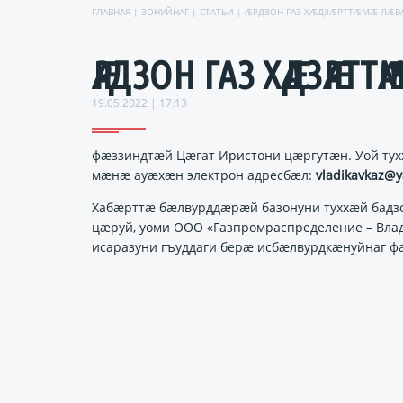
ГЛАВНАЯ
|
ЗОНУЙНАГ
|
СТАТЬИ
| ӔРДЗОН ГАЗ ХӔДЗӔРТТӔМӔ ЛӔВА
ӔРДЗОН ГАЗ ХӔДЗӔРТТӔ
19.05.2022 | 17:13
фӕззиндтӕй Цӕгат Иристони цӕргутӕн. Уой ту
мӕнӕ ауӕхӕн электрон адресбӕл:
vladikavkaz@y
Хабӕрттӕ бӕлвурддӕрӕй базонуни туххӕй бад
цӕруй, уоми ООО «Газпромраспределение – Вла
исаразуни гъуддаги берӕ исбӕлвурдкӕнуйнаг фа