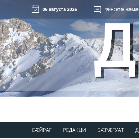
06 августа 2026
Финсетæ нæмæ
СÆЙРАГ
РЕДАКЦИ
БÆРÆГУАТ
Д