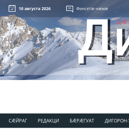
10 августа 2026
Финсетæ нæмæ
СÆЙРАГ
РЕДАКЦИ
БÆРÆГУАТ
ДИГОРОН-