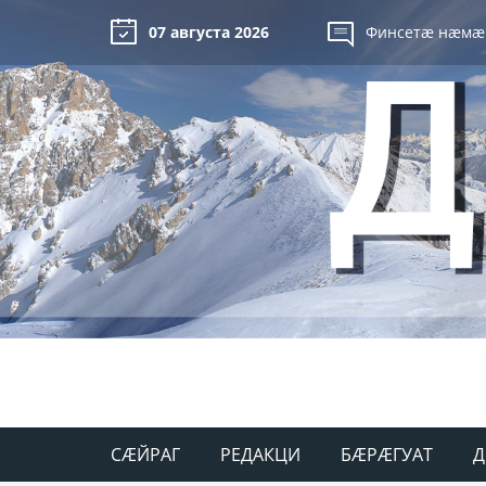
07 августа 2026
Финсетæ нæмæ
СÆЙРАГ
РЕДАКЦИ
БÆРÆГУАТ
Д