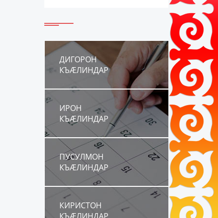
ДИГОРОН
КЪÆЛИНДАР
ИРОН
КЪÆЛИНДАР
ПУСУЛМОН
КЪÆЛИНДАР
КИРИСТОН
КЪÆЛИНДАР