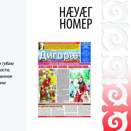
НÆУÆГ
НОМЕР
 губам
ости,
данное
шим