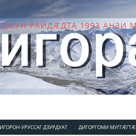
ИГОРОН-УРУССАГ ДЗУРДУАТ
ДИГОРГОМИ МУГГÆГТÆ