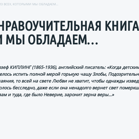
 ИЗ ВСЕХ, КОТОРЫМИ МЫ ОБЛАДАЕМ…
 НРАВОУЧИТЕЛЬНАЯ КНИГА
МИ МЫ ОБЛАДАЕМ…
зеф КИПЛИНГ (1865-1936), английский писатель: «Когда детским
елось испить полной мерой горькую чашу Злобы, Подозрительн
аяния, то всей на свете Любви не хватит, чтобы однажды изве
рлось бесследно, даже если она ненадолго вернет свет померк
зам и туда, где было Неверие, заронит зерна веры…»