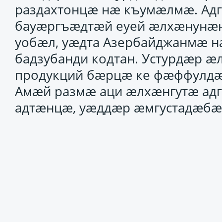
раздахтонцæ нæ къумæлмæ. Адг
бауæргъæдтæй еуей æлхæнунæн
уобæл, уæдта Азербайджанмæ 
бадзубанди кодтан. Устурдæр æ
продукций бæрцæ ке фæффулдæ
Амæй размæ аци æлхæнгутæ адг
адтæнцæ, уæддæр æмгустадæбæл