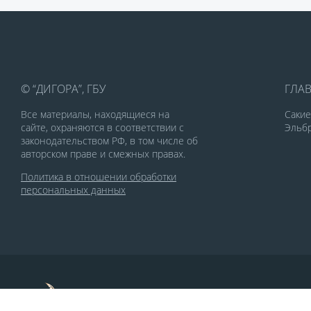
© “ДИГОРА”, ГБУ
ГЛА
Все материалы, находящиеся на
Саки
сайте, охраняются в соответствии с
Эльбр
законодательством РФ, в том числе об
авторском праве и смежных правах.
Политика в отношении обработки
персональных данных
По заказу Комитета по делам печати и
массовых коммуникаций РСО-Алания