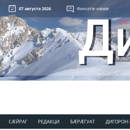
07 августа 2026
Финсетæ нæмæ
СÆЙРАГ
РЕДАКЦИ
БÆРÆГУАТ
ДИГОРОН-