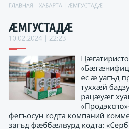
ГЛАВНАЯ
|
ХАБАРТА
| ÆМГУСТАДÆ
ÆМГУСТАДÆ
10.02.2024 | 22:23
Цæгатиристо
«Бæгæнифиц
ес æ уагъд 
туххæй бадз
рацæуæг хуа
«Продэкспо»-
фегъосун кодта компаний комме
загъд фæббæлвурд кодта: «Серб