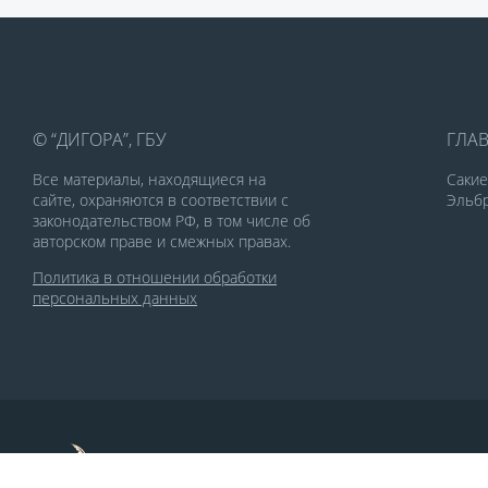
© “ДИГОРА”, ГБУ
ГЛА
Все материалы, находящиеся на
Саки
сайте, охраняются в соответствии с
Эльбр
законодательством РФ, в том числе об
авторском праве и смежных правах.
Политика в отношении обработки
персональных данных
По заказу Комитета по делам печати и
массовых коммуникаций РСО-Алания