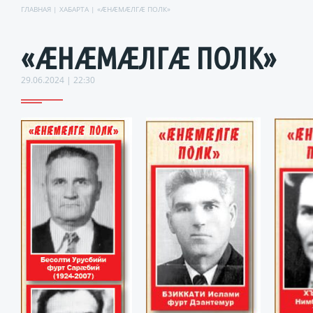
ГЛАВНАЯ
|
ХАБАРТА
| «ÆНÆМÆЛГÆ ПОЛК»
«ÆНÆМÆЛГÆ ПОЛК»
29.06.2024 | 22:30