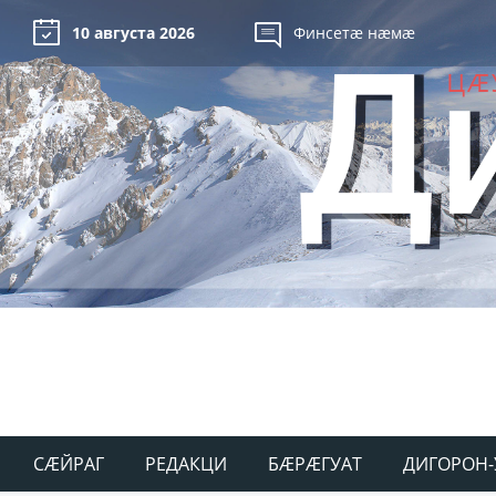
10 августа 2026
Финсетæ нæмæ
СÆЙРАГ
РЕДАКЦИ
БÆРÆГУАТ
ДИГОРОН-