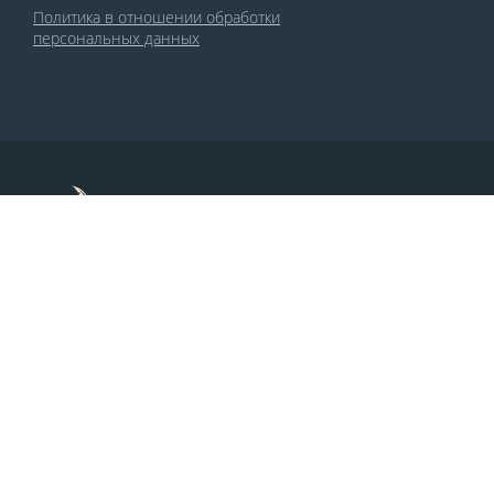
Политика в отношении обработки
персональных данных
По заказу Комитета по делам печати и
массовых коммуникаций РСО-Алания