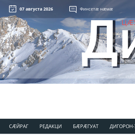
07 августа 2026
Финсетæ нæмæ
СÆЙРАГ
РЕДАКЦИ
БÆРÆГУАТ
ДИГОРОН-