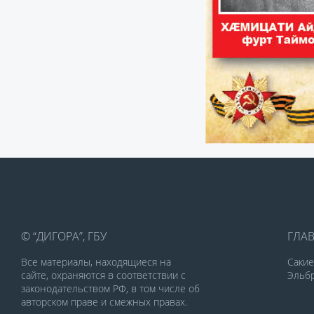
© “ДИГОРА”, ГБУ
ГЛА
Все материалы, находящиеся на
Саки
сайте, охраняются в соответствии с
Эльбр
законодательством РФ, в том числе об
авторском праве и смежных правах.