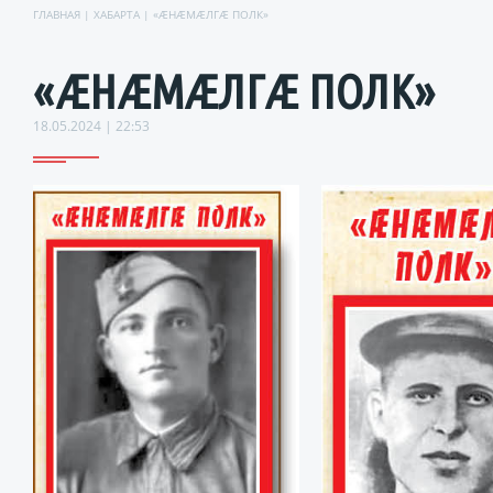
ГЛАВНАЯ
|
ХАБАРТА
| «ÆНÆМÆЛГÆ ПОЛК»
«ÆНÆМÆЛГÆ ПОЛК»
18.05.2024 | 22:53