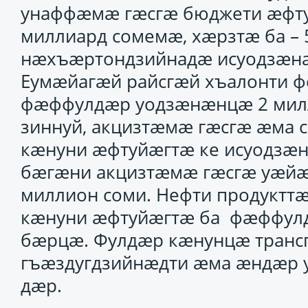
унаффæмæ гæсгæ бюджети æфт
миллиард сомемæ, хæрзтæ ба – 
нæхъæртондзийнадæ исуодзæнæ
Еумæйагæй райсгæй хъалонти 
фæффулдæр уодзæнæнцæ 2 мил
зиннуй, акцизтæмæ гæсгæ æма
кæнуни æфтуйæгтæ ке исуодзæн
бæгæни акцизтæмæ гæсгæ уæйæ
миллион соми. Нефти продуктт
кæнуни æфтуйæгтæ ба фæффулд
бæрцæ. Фулдæр кæнунцæ транс
гъæздугдзийнæдти æма æндæр
дæр.