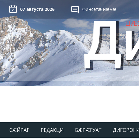
07 августа 2026
Финсетæ нæмæ
СÆЙРАГ
РЕДАКЦИ
БÆРÆГУАТ
ДИГОРОН-