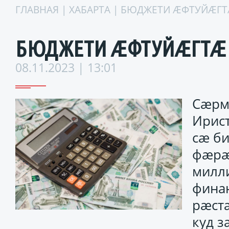
ГЛАВНАЯ
|
ХАБАРТА
| БЮДЖЕТИ ÆФТУЙÆГТ
БЮДЖЕТИ ÆФТУЙÆГТÆ
08.11.2023 | 13:01
Сæрм
Ирист
сæ б
фæрæ
милл
фина
рæст
куд з