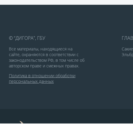
© “ДИГОРА”, ГБУ
ГЛА
Все материалы, находящиеся на
Саки
сайте, охраняются в соответствии с
Эльбр
законодательством РФ, в том числе об
авторском праве и смежных правах.
Политика в отношении обработки
персональных данных
По заказу Комитета по делам печати и
массовых коммуникаций РСО-Алания