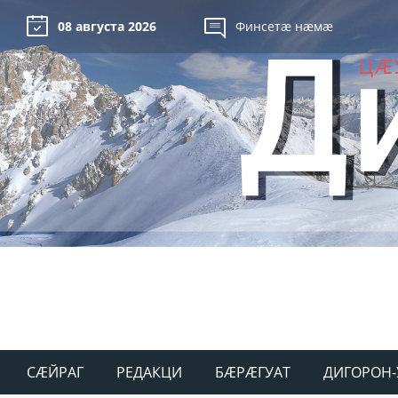
08 августа 2026
Финсетæ нæмæ
СÆЙРАГ
РЕДАКЦИ
БÆРÆГУАТ
ДИГОРОН-