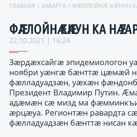
ГЛАВНАЯ
|
ХАБАРТА
| ФӔЛЛОЙНӔ КӔНУН КА 
ФӔЛЛОЙНӔ КӔНУН КА НӔ УАРЗ
22.10.2021 | 16:24
Зӕрдӕхсайгӕ эпидемиологон уа
ноябри уӕнгӕ бӕнттӕ цӕмӕй н
фӕлладуадзӕн, уӕхӕн фӕндонб
Президент Владимир Путин. Ӕм
адӕмӕн сӕ мизд ма фӕмминкъи
ӕрцӕуа. Регионтӕн равардта с
фӕлладуадзӕн бӕнттӕ нисан кӕ