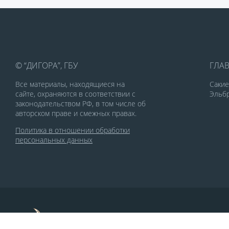
© “ДИГОРА”, ГБУ
ГЛА
Все материалы, находящиеся на
Саки
сайте, охраняются в соответствии с
Эльбр
законодательством РФ, в том числе об
авторском праве и смежных правах.
Политика в отношении обработки
персональных данных
По заказу Комитета по делам печати и
массовых коммуникаций РСО-Алания