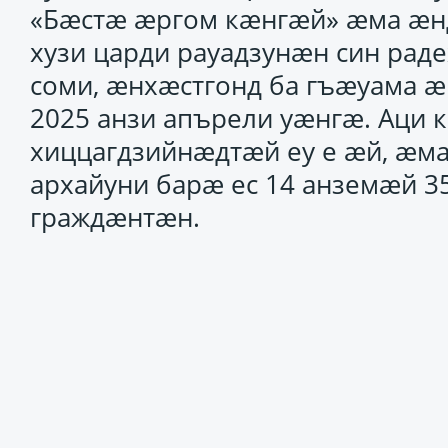
«Бæстæ æргом кæнгæй» æма æнд
хузи царди рауадзунæн син рад
соми, æнхæстгонд ба гъæуама 
2025 анзи апърели уæнгæ. Аци 
хиццагдзийнæдтæй еу е æй, æма
архайуни барæ ес 14 анземæй 3
граждæнтæн.