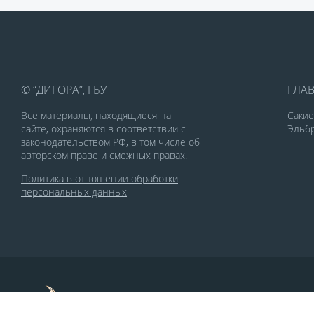
© “ДИГОРА”, ГБУ
ГЛА
Все материалы, находящиеся на
Саки
сайте, охраняются в соответствии с
Эльбр
законодательством РФ, в том числе об
авторском праве и смежных правах.
Политика в отношении обработки
персональных данных
По заказу Комитета по делам печати и
массовых коммуникаций РСО-Алания