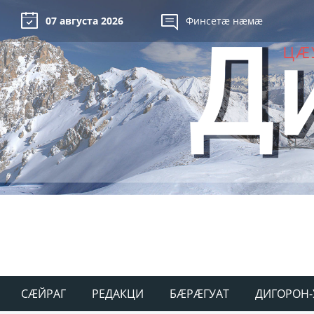
07 августа 2026
Финсетæ нæмæ
СÆЙРАГ
РЕДАКЦИ
БÆРÆГУАТ
ДИГОРОН-